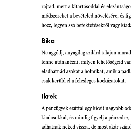
rajtad, mert a kitartásoddal és elszántság
módszereket a bevételed növelésére, és fi
hozz, legyen szó befektetésekről vagy kiad
Bika
Ne aggódj, anyagilag szilárd talajon marad
lenne utánanézni, milyen lehetőségeid van
eladhatnád azokat a holmikat, amik a pad
csak kerüld el a felesleges kockázatokat.
Ikrek
A pénzügyek ezúttal egy kicsit nagyobb od
kiadásokkal, és mindig figyelj a pénzedre,
adhatnak neked vissza, de most akár szán