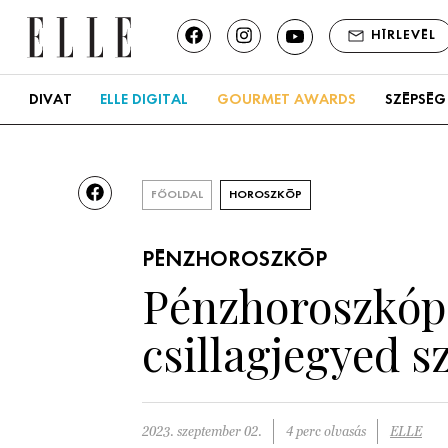
HÍRLEVÉL
DIVAT
ELLE DIGITAL
GOURMET AWARDS
SZÉPSÉG
FŐOLDAL
HOROSZKÓP
PÉNZHOROSZKÓP
Pénzhoroszkóp:
csillagjegyed s
2023. szeptember 02.
4 perc olvasás
ELLE