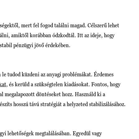
gektől, mert fel fogod találni magad. Célszerű lehet
álni, amiktől korábban ódzkodtál. Itt az ideje, hogy
 stabil pénzügyi jövő érdekében.
en le tudod küzdeni az anyagi problémákat. Érdemes
kat,
és kerüld a szükségtelen kiadásokat. Fontos, hogy
tal megalapozott döntéseket hozz. Használd ki a
szíts hosszú távú stratégiát a helyzeted stabilizálásához.
ügyi lehetőségek megtalálásában. Egyedül vagy