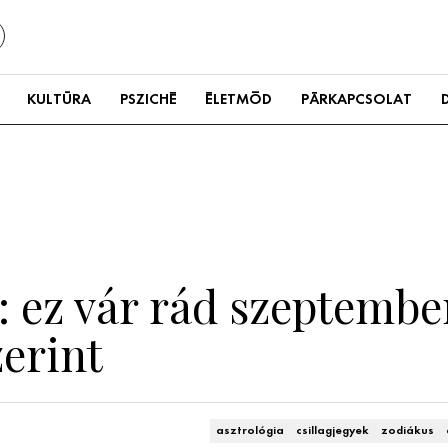
KULTÚRA
PSZICHÉ
ÉLETMÓD
PÁRKAPCSOLAT
 ez vár rád szeptembe
zerint
asztrológia
csillagjegyek
zodiákus