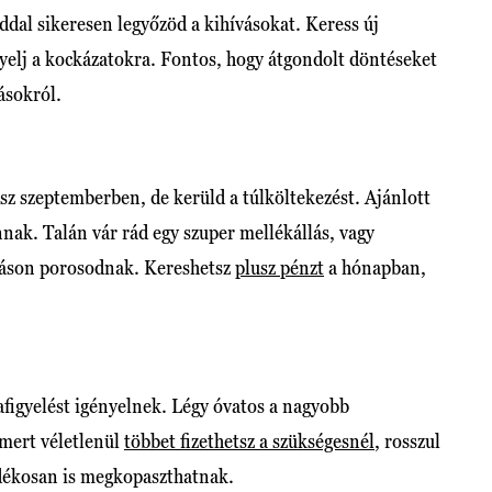
oddal sikeresen legyőzöd a kihívásokat. Keress új
gyelj a kockázatokra. Fontos, hogy átgondolt döntéseket
ásokról.
sz szeptemberben, de kerüld a túlköltekezést. Ajánlott
nak. Talán vár rád egy szuper mellékállás, vagy
láson porosodnak. Kereshetsz
plusz pénzt
a hónapban,
afigyelést igényelnek. Légy óvatos a nagyobb
 mert véletlenül
többet fizethetsz a szükségesnél
, rosszul
dékosan is megkopaszthatnak.