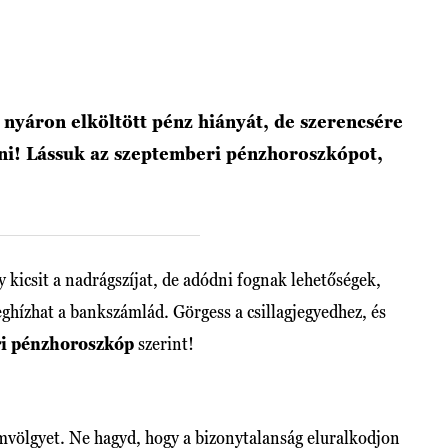
a nyáron elköltött pénz hiányát, de szerencsére
sni! Lássuk az szeptemberi pénzhoroszkópot,
y kicsit a nadrágszíjat, de adódni fognak lehetőségek,
ghízhat a bankszámlád. Görgess a csillagjegyedhez, és
i pénzhoroszkóp
szerint!
mvölgyet. Ne hagyd, hogy a bizonytalanság eluralkodjon