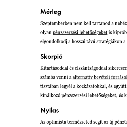
Mérleg
Szeptemberben nem kell tartanod a nehézsé
olyan
pénzszerzési lehetőségeket
is kiprób
elgondolkodj a hosszú távú stratégiákon a
Skorpió
Kitartásoddal és elszántságoddal sikeres
számba venni a
alternatív bevételi forráso
tisztában legyél a kockázatokkal, és egyút
kínálkozó pénzszerzési lehetőségeket, és ké
Nyilas
Az optimista természeted segít az új pénz