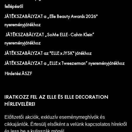
fellépésről
JÁTÉKSZABÁLYZAT a „Elle Beauty Awards 2026"
nyereményjátékhoz
JÁTÉKSZABÁLYZAT „SoMe ELLE - Calvin Klein”
nyereményjátékhoz
JÁTÉKSZABÁLYZAT az "ELLE x JYSK" játékhoz
JÁTÉKSZABÁLYZAT a „ELLE x Tweezerman” nyereményjátékhoz
Hirdetési ÁSZF
IRATKOZZ FEL AZ ELLE ÉS ELLE DECORATION
HÍRLEVELÉRE!
Előfizetői akciók, exkluzív eseménymeghívók és
cikkajánlók. Értesülj elsőként a velünk kapcsolatos hírekről
és less be a kulisszák mögé!