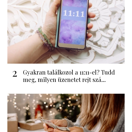
2
Gyakran találkozol a 11:11-el? Tudd
meg, milyen üzenetet rejt szá...