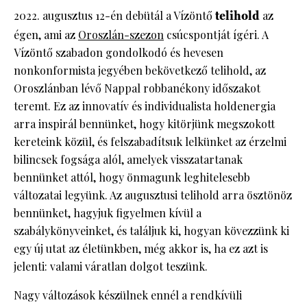
2022. augusztus 12-én debütál a Vízöntő
telihold
az
égen, ami az
Oroszlán-szezon
csúcspontját ígéri. A
Vízöntő szabadon gondolkodó és hevesen
nonkonformista jegyében bekövetkező telihold, az
Oroszlánban lévő Nappal robbanékony időszakot
teremt. Ez az innovatív és individualista holdenergia
arra inspirál bennünket, hogy kitörjünk megszokott
kereteink közül, és felszabadítsuk lelkünket az érzelmi
bilincsek fogsága alól, amelyek visszatartanak
bennünket attól, hogy önmagunk leghitelesebb
változatai legyünk. Az augusztusi telihold arra ösztönöz
bennünket, hagyjuk figyelmen kívül a
szabálykönyveinket, és találjuk ki, hogyan kövezzünk ki
egy új utat az életünkben, még akkor is, ha ez azt is
jelenti: valami váratlan dolgot teszünk.
Nagy változások készülnek ennél a rendkívüli