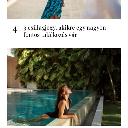
4
3 csillagjegy, akikre egy nagyon
fontos találkozás vár