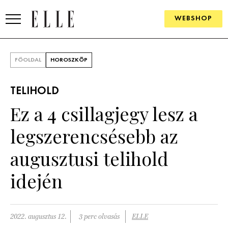
WEBSHOP
DIVAT
FŐOLDAL
HOROSZKÓP
ELLE DIGITAL
TELIHOLD
GOURMET AWARDS
Ez a 4 csillagjegy lesz a
SZÉPSÉG
legszerencsésebb az
KULTÚRA
augusztusi telihold
PSZICHÉ
idején
ÉLETMÓD
2022. augusztus 12.
3 perc olvasás
ELLE
PÁRKAPCSOLAT