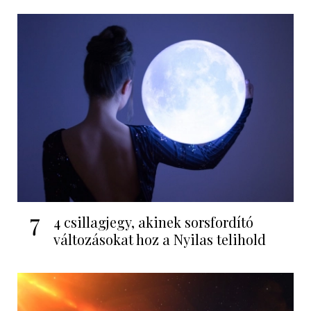
7
4 csillagjegy, akinek sorsfordító
változásokat hoz a Nyilas telihold