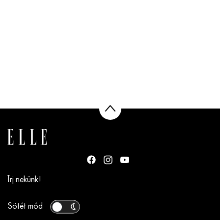
Írj nekünk!
Sötét mód