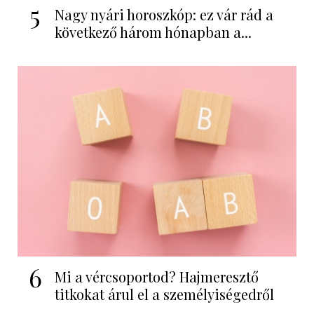
5
Nagy nyári horoszkóp: ez vár rád a
következő három hónapban a...
6
Mi a vércsoportod? Hajmeresztő
titkokat árul el a személyiségedről