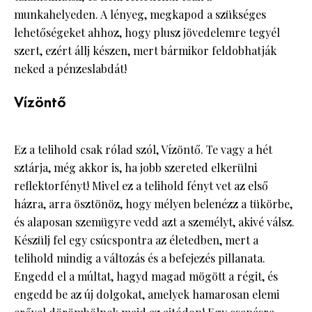
munkahelyeden. A lényeg, megkapod a szükséges
lehetőségeket ahhoz, hogy plusz jövedelemre tegyél
szert, ezért állj készen, mert bármikor feldobhatják
neked a pénzeslabdát!
Vízöntő
Ez a telihold csak rólad szól, Vízöntő. Te vagy a hét
sztárja, még akkor is, ha jobb szereted elkerülni
reflektorfényt! Mivel ez a telihold fényt vet az első
házra, arra ösztönöz, hogy mélyen belenézz a tükörbe,
és alaposan szemügyre vedd azt a személyt, akivé válsz.
Készülj fel egy csúcspontra az életedben
, mert a
telihold mindig a változás és a befejezés pillanata.
Engedd el a múltat, hagyd magad mögött a régit, és
engedd be az új dolgokat, amelyek hamarosan elemi