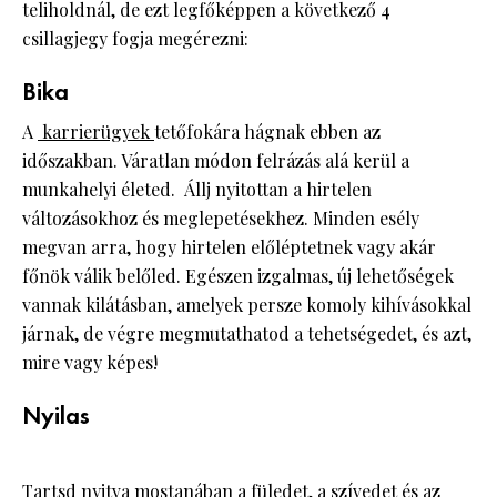
teliholdnál, de ezt legfőképpen a következő 4
csillagjegy fogja megérezni:
Bika
A
karrierügyek
tetőfokára hágnak ebben az
időszakban. Váratlan módon felrázás alá kerül a
munkahelyi életed. Állj nyitottan a hirtelen
változásokhoz és meglepetésekhez. Minden esély
megvan arra, hogy hirtelen előléptetnek vagy akár
főnök válik belőled. Egészen izgalmas, új lehetőségek
vannak kilátásban, amelyek persze komoly kihívásokkal
járnak, de végre megmutathatod a tehetségedet, és azt,
mire vagy képes!
Nyilas
Tartsd nyitva mostanában a füledet, a szívedet és az