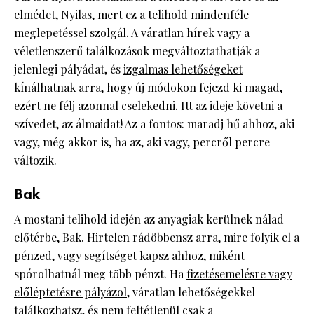
elmédet, Nyilas, mert ez a telihold mindenféle
meglepetéssel szolgál. A váratlan hírek vagy a
véletlenszerű találkozások megváltoztathatják a
jelenlegi pályádat, és
izgalmas lehetőségeket
kínálhatnak
arra, hogy új módokon fejezd ki magad,
ezért ne félj azonnal cselekedni. Itt az ideje követni a
szívedet, az álmaidat! Az a fontos: maradj hű ahhoz, aki
vagy, még akkor is, ha az, aki vagy, percről percre
változik.
Bak
A mostani telihold idején az anyagiak kerülnek nálad
előtérbe, Bak. Hirtelen rádöbbensz arra,
mire folyik el a
pénzed
, vagy segítséget kapsz ahhoz, miként
spórolhatnál meg több pénzt. Ha
fizetésemelésre vagy
előléptetésre pályázol
, váratlan lehetőségekkel
találkozhatsz, és nem feltétlenül csak a