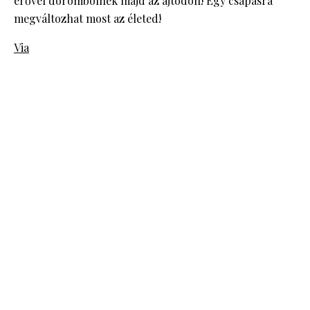
erővel dörömbölnek majd az ajtódon! Egy csapásra
megváltozhat most az életed!
Via