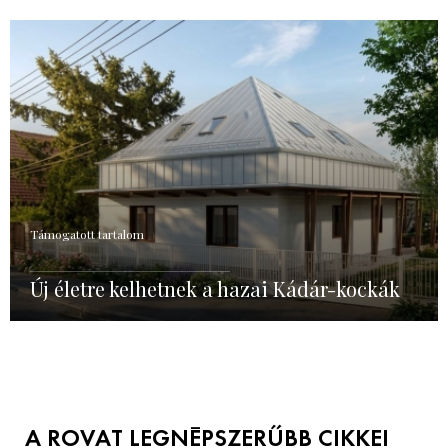
Támogatott tartalom
Új életre kelhetnek a hazai Kádár-kockák
A ROVAT LEGNÉPSZERŰBB CIKKEI