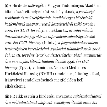
(i) A Hirdetés szövegét a Magyar Tudományos Akadémia
által közzétett helyesírási szabályoknak,
a gazdasági
reklámok és az üzletfeliratok, továbbá egyes közérdekű
közlemények magyar nyelvű közzétételéről szóló törvény
2001. évi XCVI. törvény
, a Reklám tv.,
az információs
önrendelkezési jogról és az információszabadságról szóló
2011. évi CXII. törvény
(Infotv.),
a fogyasztókkal szembeni
tisztességtelen kereskedelmi gyakorlat tilalmáról szóló 2008.
évi XLVII. törvény
(Fttv.),
a tisztességtelen piaci magatartás
és a versenykorlátozás tilalmáról szóló 1996. évi LVII.
törvény
(Tpvt.), valamint az Nemzeti Média- és
Hírközlési Hatóság (NMHH) rendeletei, állásfoglalásai,
irányelvei rendelkezéseinek megfelelően kell
elkészítenie.
(ii) PR cikk esetén a hirdetési anyagot
a sajtószabadságról
és a médiatartalmak alapvető szabályairól szóló 2010. évi