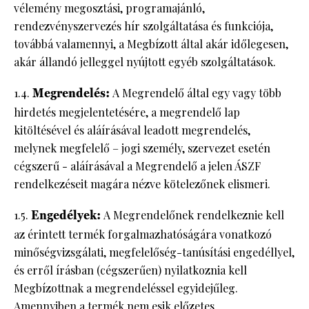
vélemény megosztási, programajánló,
rendezvényszervezés hír szolgáltatása és funkciója,
továbbá valamennyi, a Megbízott által akár időlegesen,
akár állandó jelleggel nyújtott egyéb szolgáltatások.
1.4.
Megrendelés:
A Megrendelő által egy vagy több
hirdetés megjelentetésére, a megrendelő lap
kitöltésével és aláírásával leadott megrendelés,
melynek megfelelő – jogi személy, szervezet esetén
cégszerű - aláírásával a Megrendelő a jelen ÁSZF
rendelkezéseit magára nézve kötelezőnek elismeri.
1.5.
Engedélyek:
A Megrendelőnek rendelkeznie kell
az érintett termék forgalmazhatóságára vonatkozó
minőségvizsgálati, megfelelőség-tanúsítási engedéllyel,
és erről írásban (cégszerűen) nyilatkoznia kell
Megbízottnak a megrendeléssel egyidejűleg.
Amennyiben a termék nem esik előzetes