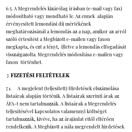
6.5. A Megrendelés kizárólag írásban (e-mail vagy fax)
módosítható vagy mondható le. Az ennek alapján
érvényesített lemondási díj mértékének
meghatározásánál a lemondás az a nap, amikor az arról
szóló értesítést a Megbízott e-mailen vagy faxon
megkapta, és ezt a tényt, illetve a lemondás elfogadását
visszaigazolta. Megrendelés módosítása e-mailen vagy
faxon történhet.
FIZETÉSI FELTÉTELEK
7.1. A megjelent (teljesített) Hirdetések elszámolása
listaárak alapján történik. A listaárak szerinti árak az
ÁFA-t nem tartalmazzák. A listaárak a Megrendelés
teljesítésével kapcsolatos valamennyi költséget
tartalmazzák, kivéve, ha az árajánlat ettől eltérően
rendelkezik. A Megbízott a nála megrendelt hirdetések