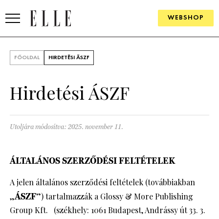
WEBSHOP
DIVAT
FŐOLDAL
HIRDETÉSI ÁSZF
ELLE DIGITAL
Hirdetési ÁSZF
GOURMET AWARDS
SZÉPSÉG
Utoljára módosítva: 2025. november 11.
KULTÚRA
ÁLTALÁNOS SZERZŐDÉSI FELTÉTELEK
PSZICHÉ
A jelen általános szerződési feltételek (továbbiakban
ÉLETMÓD
„
ÁSZF
”) tartalmazzák a Glossy & More Publishing
Group Kft. (székhely: 1061 Budapest, Andrássy út 33. 3.
PÁRKAPCSOLAT