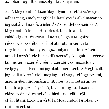
az abban foglalt ellenszolgáltatás fejében.
2.2. A Megrendelő kizárólag olyan hirdetési szöveget
adhat meg, amely megfelel a hatályos és alkalmazandó
jogszabályoknak és a jelen ÁSZF rendelkezéseinek. A
Megrendelő felel a Hirdetések tartalmának
valódiságáért és szavatol azért, hogy a Megbízott
részére, közzététel céljából átadott anyag tartalma
megfeleljen a hatályos jogszabályok rendelkezéseinek,
annak közzététele harmadik személyek jogait – ideértve
különösen a személyiségi-, szerzői-, szomszédos-,
védjegy-, adatvédelmi jogokat – nem sérti. A Megbízott
jogosult a közzétételt megtagadni vagy felfüggeszteni,
amennyiben tudomására jut, hogy a hirdetési anyag
tartalma jogszabálysértő, továbbá jogosult azokat
előzetes értesítés nélkül a hirdetési felületről
eltávolítani. Ezek tényértől a Megrendelőt utólag, e-
mailben értesíti.