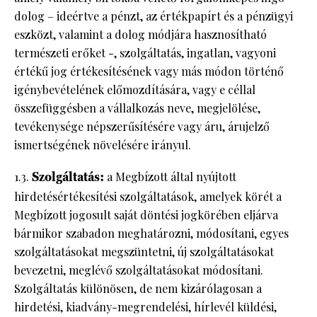
dolog – ideértve a pénzt, az értékpapírt és a pénzügyi
eszközt, valamint a dolog módjára hasznosítható
természeti erőket -, szolgáltatás, ingatlan, vagyoni
értékű jog értékesítésének vagy más módon történő
igénybevételének előmozdítására, vagy e céllal
összefüggésben a vállalkozás neve, megjelölése,
tevékenysége népszerűsítésére vagy áru, árujelző
ismertségének növelésére irányul.
1.3.
Szolgáltatás:
a Megbízott által nyújtott
hirdetésértékesítési szolgáltatások, amelyek körét a
Megbízott jogosult saját döntési jogkörében eljárva
bármikor szabadon meghatározni, módosítani, egyes
szolgáltatásokat megszüntetni, új szolgáltatásokat
bevezetni, meglévő szolgáltatásokat módosítani.
Szolgáltatás különösen, de nem kizárólagosan a
hirdetési, kiadvány-megrendelési, hírlevél küldési,