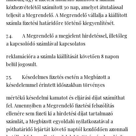
kézhezvételétől számított 30 nap, amelyet átutalással
teljesít a Megrendelő. A Megrendelő vállalja a kiállított
számla fizetési határidőre történő kiegyenlítését.
7.4. A Megrendelő a megjelent hirdetéssel, illetőleg
a kapcsolódó számlával kapcsolatos
reklamációra a számla kiállítását követően 8 napon
belül jogosult.
7.5. Késedelmes fizetés esetén a Megbízott a
késedelemmel érintett időszakban törvényes
mértékű késedelmi kamatot és eljárási díjat számíthat
fel. Amennyiben a Megrendelő fizetési felszólítás
ellenére sem fizeti ki a hirdetési díjat tartalmazó
számlát, a Megbízott egyoldalú nyilatkozatával a
póthatáridő lejártát követő naptól kezdődően azonnali