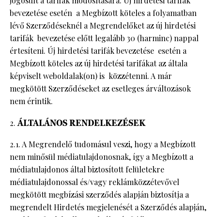
jogosult a tarifák módosítására. Új hirdetési tarifák
bevezetése esetén a Megbízott köteles a folyamatban
lévő Szerződéseknél a Megrendelőket az új hirdetési
tarifák bevezetése előtt legalább 30 (harminc) nappal
értesíteni. Új hirdetési tarifák bevezetése esetén a
Megbízott köteles az új hirdetési tarifákat az általa
képviselt weboldalak(on) is közzétenni. A már
megkötött Szerződéseket az esetleges árváltozások
nem érintik.
ÁLTALÁNOS RENDELKEZÉSEK
2.1. A Megrendelő tudomásul veszi, hogy a Megbízott
nem minősül médiatulajdonosnak, így a Megbízott a
médiatulajdonos által biztosított felületekre
médiatulajdonossal és/vagy reklámközzétevővel
megkötött megbízási szerződés alapján biztosítja a
megrendelt Hirdetés megjelenését a Szerződés alapján,