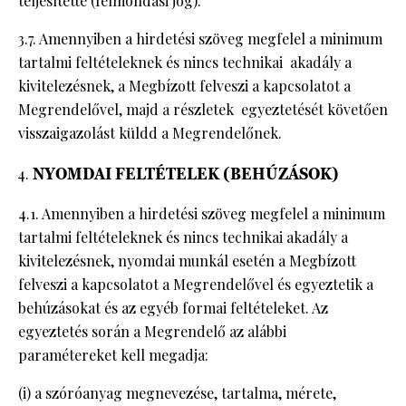
teljesítette (felmondási jog).
3.7. Amennyiben a hirdetési szöveg megfelel a minimum
tartalmi feltételeknek és nincs technikai akadály a
kivitelezésnek, a Megbízott felveszi a kapcsolatot a
Megrendelővel, majd a részletek egyeztetését követően
visszaigazolást küldd a Megrendelőnek.
NYOMDAI FELTÉTELEK (BEHÚZÁSOK)
4.1. Amennyiben a hirdetési szöveg megfelel a minimum
tartalmi feltételeknek és nincs technikai akadály a
kivitelezésnek, nyomdai munkál esetén a Megbízott
felveszi a kapcsolatot a Megrendelővel és egyeztetik a
behúzásokat és az egyéb formai feltételeket. Az
egyeztetés során a Megrendelő az alábbi
paramétereket kell megadja:
(i) a szóróanyag megnevezése, tartalma, mérete,