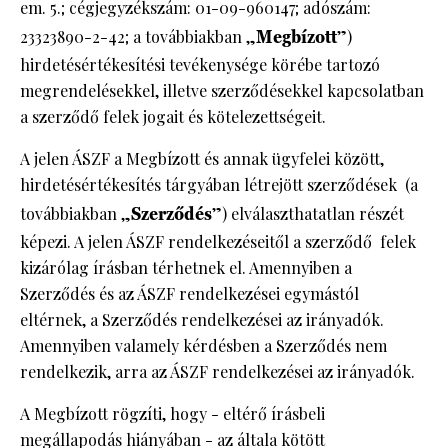
em. 5.; cégjegyzékszám: 01-09-960147; adószám:
DECOR
23323890-2-42; a továbbiakban „
Megbízott
”)
hirdetésértékesítési tevékenysége körébe tartozó
Hírek
HOROSZKÓP
megrendelésekkel, illetve szerződésekkel kapcsolatban
a szerződő felek jogait és kötelezettségeit.
Trendek
SZTÁRHÍREK
A jelen ÁSZF a Megbízott és annak ügyfelei között,
Szobák
BUSINESS
hirdetésértékesítés tárgyában létrejött szerződések (a
Ötletek
továbbiakban „
Szerződés
”) elválaszthatatlan részét
ANYA
képezi. A jelen ÁSZF rendelkezéseitől a szerződő felek
Szép terek
kizárólag írásban térhetnek el. Amennyiben a
AWARDS
Szerződés és az ÁSZF rendelkezései egymástól
eltérnek, a Szerződés rendelkezései az irányadók.
BEAUTY AWARDS
Amennyiben valamely kérdésben a Szerződés nem
EVENT
rendelkezik, arra az ÁSZF rendelkezései az irányadók.
A Megbízott rögzíti, hogy - eltérő írásbeli
WEBSHOP
megállapodás hiányában - az általa kötött