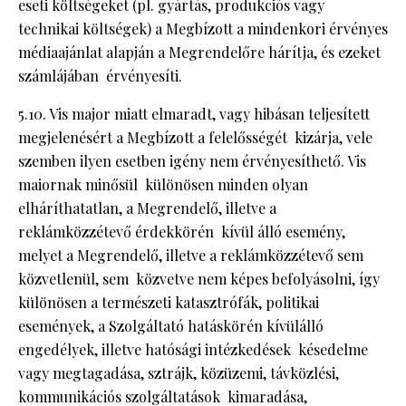
eseti költségeket (pl. gyártás, produkciós vagy
technikai költségek) a Megbízott a mindenkori érvényes
médiaajánlat alapján a Megrendelőre hárítja, és ezeket
számlájában érvényesíti.
5.10. Vis major miatt elmaradt, vagy hibásan teljesített
megjelenésért a Megbízott a felelősségét kizárja, vele
szemben ilyen esetben igény nem érvényesíthető. Vis
maiornak minősül különösen minden olyan
elháríthatatlan, a Megrendelő, illetve a
reklámközzétevő érdekkörén kívül álló esemény,
melyet a Megrendelő, illetve a reklámközzétevő sem
közvetlenül, sem közvetve nem képes befolyásolni, így
különösen a természeti katasztrófák, politikai
események, a Szolgáltató hatáskörén kívülálló
engedélyek, illetve hatósági intézkedések késedelme
vagy megtagadása, sztrájk, közüzemi, távközlési,
kommunikációs szolgáltatások kimaradása,