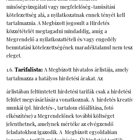
minőségvizsgálati vagy megfelelőség-tanúsítási
kötelezettség alá, a nyilatkozatnak ennek tényét kell
tartalmaznia. A Megbízott jogosult a Hirdetés
közzétételét megtagadni mindaddig, amíg a
Megrendelő a nyilatkozattételi és/vagy engedély
bemutatási kötelezettségének maradéktalanul nem tesz
eleget.
1.6.
Tarifalista:
A Megbízott hivatalos árlistája, amely
tartalmazza a hatályos hirdetési árakat. Az
árlistában feltüntetett hirdetési tarifák csak a hirdetési
felület megvásárlására vonatkoznak. A hirdetés kreatív
munkái (pl. hirdetés-, tartalom előállítása, fotó
elkészítése) a Megrendelőnek további költséget
jelenthetnek, amelynek mértéke az elvégzendő
feladatokhoz igazodik. A Megbízott egyoldalúan