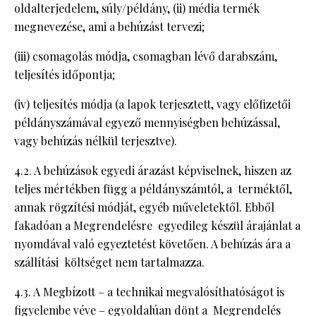
oldalterjedelem, súly/példány, (ii) média termék
megnevezése, ami a behúzást tervezi;
(iii) csomagolás módja, csomagban lévő darabszám,
teljesítés időpontja;
(iv) teljesítés módja (a lapok terjesztett, vagy előfizetői
példányszámával egyező mennyiségben behúzással,
vagy behúzás nélkül terjesztve).
4.2. A behúzások egyedi árazást képviselnek, hiszen az
teljes mértékben függ a példányszámtól, a terméktől,
annak rögzítési módját, egyéb műveletektől. Ebből
fakadóan a Megrendelésre egyedileg készül árajánlat a
nyomdával való egyeztetést követően. A behúzás ára a
szállítási költséget nem tartalmazza.
4.3. A Megbízott – a technikai megvalósíthatóságot is
figyelembe véve – egyoldalúan dönt a Megrendelés