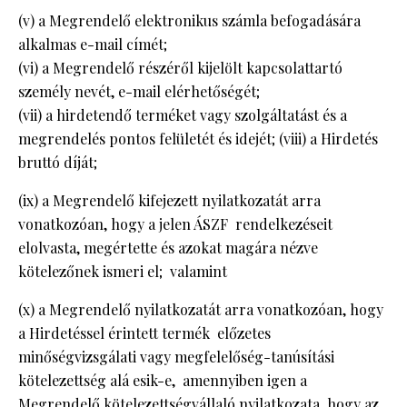
(v) a Megrendelő elektronikus számla befogadására
alkalmas e-mail címét;
(vi) a Megrendelő részéről kijelölt kapcsolattartó
személy nevét, e-mail elérhetőségét;
(vii) a hirdetendő terméket vagy szolgáltatást és a
megrendelés pontos felületét és idejét; (viii) a Hirdetés
bruttó díját;
(ix) a Megrendelő kifejezett nyilatkozatát arra
vonatkozóan, hogy a jelen ÁSZF rendelkezéseit
elolvasta, megértette és azokat magára nézve
kötelezőnek ismeri el; valamint
(x) a Megrendelő nyilatkozatát arra vonatkozóan, hogy
a Hirdetéssel érintett termék előzetes
minőségvizsgálati vagy megfelelőség-tanúsítási
kötelezettség alá esik-e, amennyiben igen a
Megrendelő kötelezettségvállaló nyilatkozata, hogy az