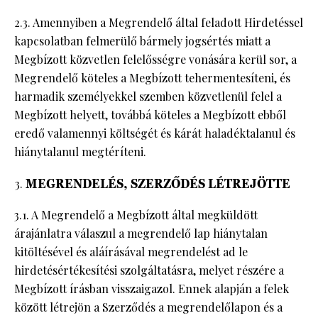
2.3. Amennyiben a Megrendelő által feladott Hirdetéssel
kapcsolatban felmerülő bármely jogsértés miatt a
Megbízott közvetlen felelősségre vonására kerül sor, a
Megrendelő köteles a Megbízott tehermentesíteni, és
harmadik személyekkel szemben közvetlenül felel a
Megbízott helyett, továbbá köteles a Megbízott ebből
eredő valamennyi költségét és kárát haladéktalanul és
hiánytalanul megtéríteni.
MEGRENDELÉS, SZERZŐDÉS LÉTREJÖTTE
3.1. A Megrendelő a Megbízott által megküldött
árajánlatra válaszul a megrendelő lap hiánytalan
kitöltésével és aláírásával megrendelést ad le
hirdetésértékesítési szolgáltatásra, melyet részére a
Megbízott írásban visszaigazol. Ennek alapján a felek
között létrejön a Szerződés a megrendelőlapon és a