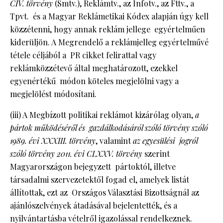
CIV. törvény
(Smtv.), Reklámtv., az Infotv., az Fttv., a
Tpvt. és a Magyar Reklámetikai Kódex alapján úgy kell
közzétenni, hogy annak reklám jellege egyértelműen
kiderüljön. A Megrendelő a reklámjelleg egyértelművé
tétele céljából a PR cikket felirattal vagy
reklámközzétevő által meghatározott, ezekkel
egyenértékű módon köteles megjelölni vagy a
megjelölést módosítani.
(iii) A Megbízott politikai reklámot kizárólag olyan,
a
pártok működéséről és gazdálkodásáról szóló törvény szóló
1989. évi XXXIII. törvény
, valamint
az egyesülési jogról
szóló törvény 2011. évi CLXXV. törvény
szerint
Magyarországon bejegyzett pártoktól, illetve
társadalmi szervezetektől fogad el, amelyek listát
állítottak, ezt az Országos Választási Bizottságnál az
ajánlószelvények átadásával bejelentették, és a
nyilvántartásba vételről igazolással rendelkeznek.