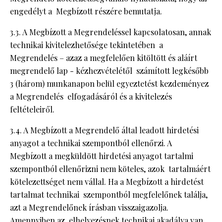
engedélyt a Megbízott részére bemutatja.
3.3. A Megbízott a Megrendeléssel kapcsolatosan, annak
technikai kivitelezhetősége tekintetében a
Megrendelés – azaz a megfelelően kitöltött és aláírt
megrendelő lap - kézhezvételétől számított legkésőbb
3 (három) munkanapon belül egyeztetést kezdeményez
a Megrendelés elfogadásáról és a kivitelezés
feltételeiről.
3.4. A Megbízott a Megrendelő által leadott hirdetési
anyagot a technikai szempontból ellenőrzi. A
Megbízott a megküldött hirdetési anyagot tartalmi
szempontból ellenőrizni nem köteles, azok tartalmáért
kötelezettséget nem vállal. Ha a Megbízott a hirdetést
tartalmat technikai szempontból megfelelőnek találja,
azt a Megrendelőnek írásban visszaigazolja.
Amennyiben az elhelyezésnek technikai akadálya van,