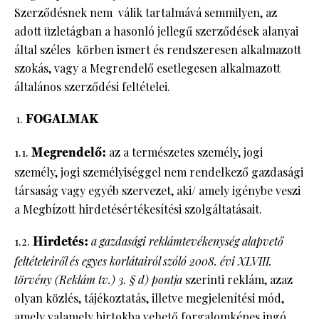
Szerződésnek nem válik tartalmává semmilyen, az
adott üzletágban a hasonló jellegű szerződések alanyai
HÍRLEVÉL
által széles körben ismert és rendszeresen alkalmazott
szokás, vagy a Megrendelő esetlegesen alkalmazott
általános szerződési feltételei.
FOGALMAK
1.1.
Megrendelő:
az a természetes személy, jogi
személy, jogi személyiséggel nem rendelkező gazdasági
társaság vagy egyéb szervezet, aki/ amely igénybe veszi
a Megbízott hirdetésértékesítési szolgáltatásait.
1.2.
Hirdetés:
a gazdasági reklámtevékenység alapvető
feltételeiről és egyes korlátairól szóló 2008. évi XLVIII.
törvény (Reklám tv.) 3. § d) pontja
szerinti reklám, azaz
olyan közlés, tájékoztatás, illetve megjelenítési mód,
amely valamely birtokba vehető forgalomképes ingó