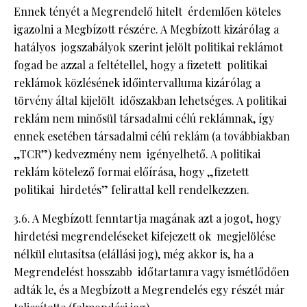
Ennek tényét a Megrendelő hitelt érdemlően köteles
igazolni a Megbízott részére. A Megbízott kizárólag a
hatályos jogszabályok szerint jelölt politikai reklámot
fogad be azzal a feltétellel, hogy a fizetett politikai
reklámok közlésének időintervalluma kizárólag a
törvény által kijelölt időszakban lehetséges. A politikai
reklám nem minősül társadalmi célú reklámnak, így
ennek esetében társadalmi célú reklám (a továbbiakban
„TCR”) kedvezmény nem igényelhető. A politikai
reklám kötelező formai előírása, hogy „fizetett
politikai hirdetés” felirattal kell rendelkezzen.
3.6. A Megbízott fenntartja magának azt a jogot, hogy
hirdetési megrendeléseket kifejezett ok megjelölése
nélkül elutasítsa (elállási jog), még akkor is, ha a
Megrendelést hosszabb időtartamra vagy ismétlődően
adták le, és a Megbízott a Megrendelés egy részét már