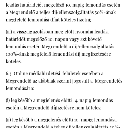
leadás határidejét megelőző 10. napig lemondás esetén
a Megrendelő a teljes díj/ellenszolgáltatás 50%-ának
megfelelő lemondási díjat köteles fizetni;
(iii) a visszaigazolásban megjelölt nyomdai leadási
határidőt megelőző 10. napon vagy azt követő
lemondás esetén Megrendelő a díj/ellenszolgáltatás
100%-ának megfelelő lemondási díj megfizetésére
köteles.
6.3. Online médiahirdetési-felületek esetében a
Megrendelő az alábbiak szerint jogosult a Megrendelés
lemondására:
(i) legkésőbb a megjelenés előtti 14. napig lemondás
esetén a Megrendelő díjfizetésre nem köteles;
(ii) legkésőbb a megjelenés előtti 10. napig lemondása
esetén a Megrendelő a teljes díj/ellenszolgáltatás 20%-