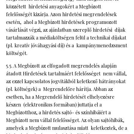
közzétett hirdetési anyagokért a Megbízott
felelősségét kizárja. Azon hirdetési megrendelések
esetén, ahol a Megbízott hirdetések programozott
vásárlását végzi, az ajánlatban szereplő hirdetési díjak
tartalmazzák a médiaköltségen felül a technikai díjakat
(pl. kreatív jóváhagyási díj) és a kampánymenedzsment
költségét.
5.5. A Megbízott az elfogadott megrendelés alapján
átadott Hirdetések tartalmáért felelősséget nem vállal,
az ezzel kapcsolatos jogvitákból keletkező hátrányokat
(pl. költségek) a Megrendelőre hárítja. Abban az
esetben, ha a Megrendelő hirdetését elhelyezésre
készen (elektronikus formában) juttatja el a
Megbízotthoz, a hirdetés sajtó- és színhibáiért a
Megbízott nem vállal felelősséget. Az olyan sajtóhibák,
amelyek a Megbízott mulasztása miatt keletkeztek, de a