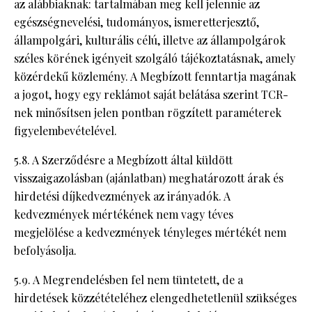
az alábbiaknak: tartalmában meg kell jelennie az
egészségnevelési, tudományos, ismeretterjesztő,
állampolgári, kulturális célú, illetve az állampolgárok
széles körének igényeit szolgáló tájékoztatásnak, amely
közérdekű közlemény. A Megbízott fenntartja magának
a jogot, hogy egy reklámot saját belátása szerint TCR-
nek minősítsen jelen pontban rögzített paraméterek
figyelembevételével.
5.8. A Szerződésre a Megbízott által küldött
visszaigazolásban (ajánlatban) meghatározott árak és
hirdetési díjkedvezmények az irányadók. A
kedvezmények mértékének nem vagy téves
megjelölése a kedvezmények tényleges mértékét nem
befolyásolja.
5.9. A Megrendelésben fel nem tüntetett, de a
hirdetések közzétételéhez elengedhetetlenül szükséges