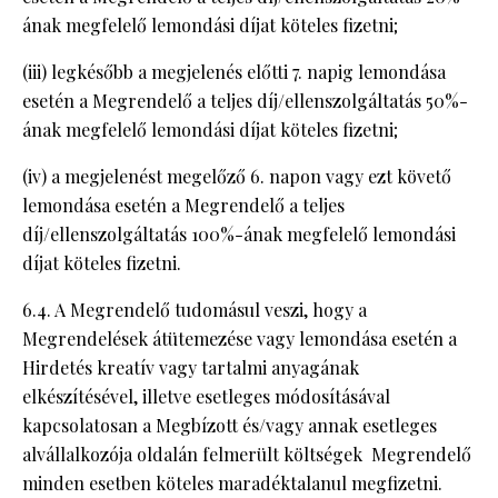
ának megfelelő lemondási díjat köteles fizetni;
(iii) legkésőbb a megjelenés előtti 7. napig lemondása
esetén a Megrendelő a teljes díj/ellenszolgáltatás 50%-
ának megfelelő lemondási díjat köteles fizetni;
(iv) a megjelenést megelőző 6. napon vagy ezt követő
lemondása esetén a Megrendelő a teljes
díj/ellenszolgáltatás 100%-ának megfelelő lemondási
díjat köteles fizetni.
6.4. A Megrendelő tudomásul veszi, hogy a
Megrendelések átütemezése vagy lemondása esetén a
Hirdetés kreatív vagy tartalmi anyagának
elkészítésével, illetve esetleges módosításával
kapcsolatosan a Megbízott és/vagy annak esetleges
alvállalkozója oldalán felmerült költségek Megrendelő
minden esetben köteles maradéktalanul megfizetni.