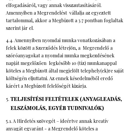
elfogadásáról, vagy annak visszautasításáról.
Amennyiben a Megrendelést vállalja az egyeztett
tartalommal, akkor a Megbízott a 3.7 pontban foglaltak
szerint jár el.
4.4. Amennyiben nyomdai munka vonatkozásában a
felek között a Szerződés létrejön, a Megrendelő a
szóróanyagokat a nyomdai munka megkezdésének
napját megelőzően legkésőbb 10 (tíz) munkanappal
köteles a Megbízott által megjelölt telephely(ek)re saját
költségén eljuttatni. Az ennek késedelméből eredő
kárért a Megbízott felelőségét kizárja.
TELJESÍTÉSI FELTÉTELEK (ANYAGLEADÁS,
ELSZÁMOLÁS, EGYÉB TUDNIVALÓK)
5.1. A Hirdetés szövegét – ideértve annak kreatív
anyagát egyaránt - a Megrendelő köteles a