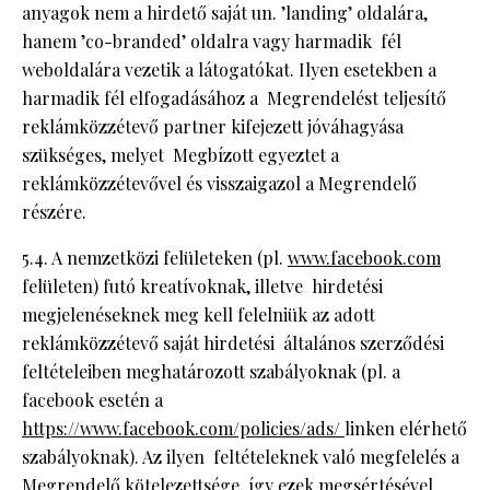
anyagok nem a hirdető saját un. ’landing’ oldalára,
hanem ’co-branded’ oldalra vagy harmadik fél
weboldalára vezetik a látogatókat. Ilyen esetekben a
harmadik fél elfogadásához a Megrendelést teljesítő
reklámközzétevő partner kifejezett jóváhagyása
szükséges, melyet Megbízott egyeztet a
reklámközzétevővel és visszaigazol a Megrendelő
részére.
5.4. A nemzetközi felületeken (pl.
www.facebook.com
felületen) futó kreatívoknak, illetve hirdetési
megjelenéseknek meg kell felelniük az adott
reklámközzétevő saját hirdetési általános szerződési
feltételeiben meghatározott szabályoknak (pl. a
facebook esetén a
https://www.facebook.com/policies/ads/
linken elérhető
szabályoknak). Az ilyen feltételeknek való megfelelés a
Megrendelő kötelezettsége, így ezek megsértésével