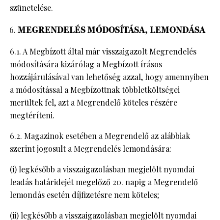
szünetelése.
MEGRENDELÉS MÓDOSÍTÁSA, LEMONDÁSA
6.1. A Megbízott által már visszaigazolt Megrendelés
módosítására kizárólag a Megbízott írásos
hozzájárulásával van lehetőség azzal, hogy amennyiben
a módosítással a Megbízottnak többletköltségei
merültek fel, azt a Megrendelő köteles részére
megtéríteni.
6.2. Magazinok esetében a Megrendelő az alábbiak
szerint jogosult a Megrendelés lemondására:
(i) legkésőbb a visszaigazolásban megjelölt nyomdai
leadás határidejét megelőző 20. napig a Megrendelő
lemondás esetén díjfizetésre nem köteles;
(ii) legkésőbb a visszaigazolásban megjelölt nyomdai