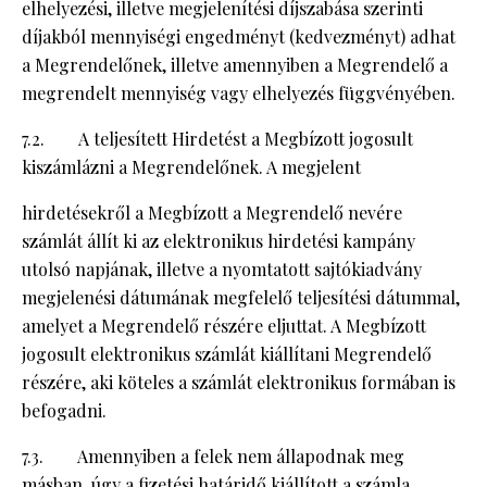
elhelyezési, illetve megjelenítési díjszabása szerinti
díjakból mennyiségi engedményt (kedvezményt) adhat
a Megrendelőnek, illetve amennyiben a Megrendelő a
megrendelt mennyiség vagy elhelyezés függvényében.
7.2. A teljesített Hirdetést a Megbízott jogosult
kiszámlázni a Megrendelőnek. A megjelent
hirdetésekről a Megbízott a Megrendelő nevére
számlát állít ki az elektronikus hirdetési kampány
utolsó napjának, illetve a nyomtatott sajtókiadvány
megjelenési dátumának megfelelő teljesítési dátummal,
amelyet a Megrendelő részére eljuttat. A Megbízott
jogosult elektronikus számlát kiállítani Megrendelő
részére, aki köteles a számlát elektronikus formában is
befogadni.
7.3. Amennyiben a felek nem állapodnak meg
másban, úgy a fizetési határidő kiállított a számla