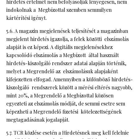
hirdetés értelmét nem befolyásolják lényegesen, nem
indokolnak a Megbízottal szemben semmilyen
kártérítési igényt.
5.6. A magazin megjelenések teljesítését a magazinban
megjelent hirdetés igazolja, a felek közötti elszámolás
alapját is ez képezi. A digitális megjelenésekhez
kapcsolódó elszámolás a Megbízott által használt
hirdetés-kiszolgáló rendszer adatai alapján történik,
melyet a Megrendelő az elszámolásuk alapjaként
kifejezetten elfogad. Amennyiben a különböző hirdetés-
kiszolgáló rendszerek között a mérési eltérés nagyobb,
mint 20%, a Megrendelő a Megbízottal közösen
egyezteti az elszámolás módját, de semmi esetre sem
képezheti a Megrendelő fizetési kötelezettségének
megtagadásának jogalapját.
5.7. TCR közlése esetén a Hirdetésnek meg kell felelnie