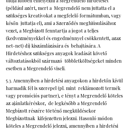
tudja időben elhelyezni a Megrendelő hirdetését
(például azért, mert a Megrendelő nem juttatta el a
szükséges kreatívokat a megfelelő formátumban, vagy
későn juttatja el), ami a Szerződés meghiúsulásához
vezet, a Megbízott fenntartja a jogot a teljes
(kedvezményekkel és engedménnyel csökkentett, azaz
net-net) díj kiszámlázására és behajtására. A
Hirdetéshez szükséges anyagok leadását követő
változtatásokból származó többletköltségeket minden
esetben a Megrendelő viseli.
5.3. Amennyiben a hirdetési anyagokon a hirdetőn kívül
harmadik fél is szerepel (pl. mint reklámozott termék
vagy promóciós partner), e tényt a Megrendelő köteles
az ajánlatkéréskor, de legkésőbb a Megrendelő
Megbízott részére történő megküldésekor
Megbízottnak kifejezetten jelezni. Hasonló módon
köteles a Megrendelő jelezni, amennyiben a hirdetési