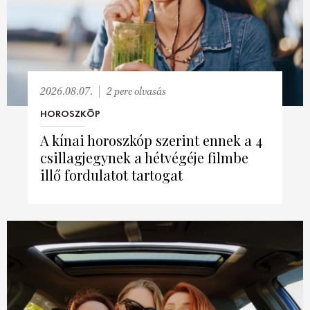
HÍRLEVÉL
2026.08.07.
2 perc olvasás
HOROSZKÓP
A kínai horoszkóp szerint ennek a 4
csillagjegynek a hétvégéje filmbe
illő fordulatot tartogat