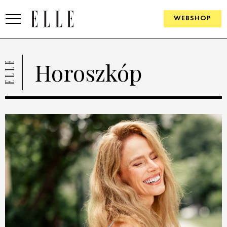
WEBSHOP
DIVAT
Horoszkóp
ELLE DIGITAL
GOURMET AWARDS
SZÉPSÉG
KULTÚRA
PSZICHÉ
ÉLETMÓD
PÁRKAPCSOLAT