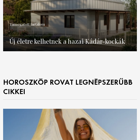
Támogatott tartalom
Új életre kelhetnek a hazai Kádár-kockák
HOROSZKÓP ROVAT LEGNÉPSZERŰBB
CIKKEI