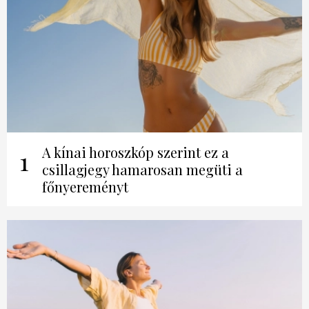
A kínai horoszkóp szerint ez a
1
csillagjegy hamarosan megüti a
főnyereményt