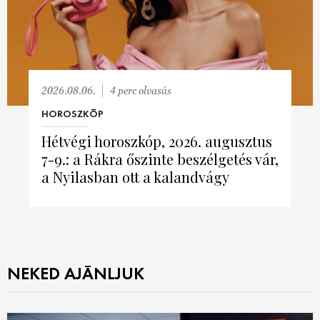
2026.08.06.
4 perc olvasás
HOROSZKÓP
Hétvégi horoszkóp, 2026. augusztus
7-9.: a Rákra őszinte beszélgetés vár,
a Nyilasban ott a kalandvágy
NEKED AJÁNLJUK