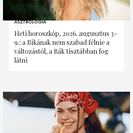
DECOR
2026. augusztus 02.
ASZTROLÓGIA
Hírek
HOROSZKÓP
Heti horoszkóp, 2026. augusztus 3-
Trendek
SZTÁRHÍREK
9.: a Bikának nem szabad félnie a
Szobák
változástól, a Rák tisztábban fog
BUSINESS
látni
Ötletek
ANYA
Szép terek
AWARDS
BEAUTY AWARDS
EVENT
WEBSHOP