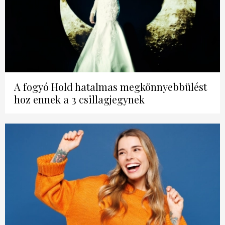
A fogyó Hold hatalmas megkönnyebbülést
hoz ennek a 3 csillagjegynek