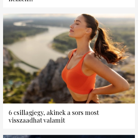
6 csillagjegy, akinek a sors most
visszaadhat valamit