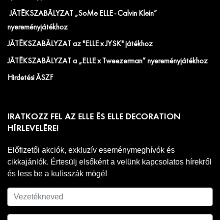
JÁTÉKSZABÁLYZAT „SoMe ELLE - Calvin Klein”
nyereményjátékhoz
JÁTÉKSZABÁLYZAT az "ELLE x JYSK" játékhoz
JÁTÉKSZABÁLYZAT a „ELLE x Tweezerman” nyereményjátékhoz
Hirdetési ÁSZF
IRATKOZZ FEL AZ ELLE ÉS ELLE DECORATION
HÍRLEVELÉRE!
Előfizetői akciók, exkluzív eseménymeghívók és
cikkajánlók. Értesülj elsőként a velünk kapcsolatos hírekről
és less be a kulisszák mögé!