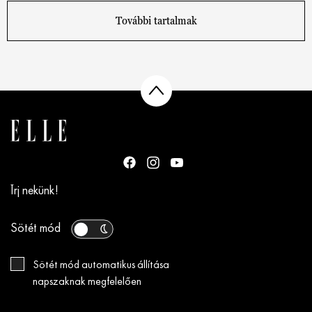
További tartalmak
Írj nekünk!
Sötét mód
Sötét mód automatikus állítása
napszaknak megfelelően