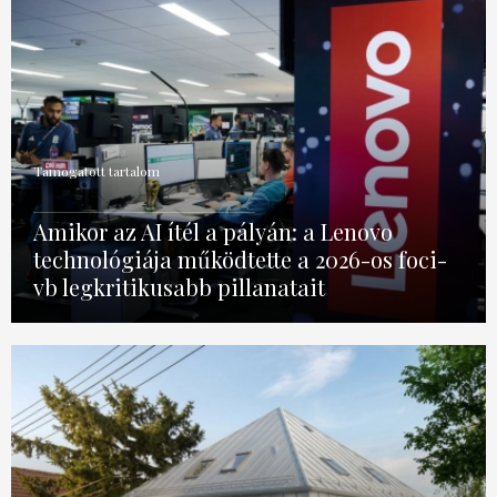
Támogatott tartalom
Amikor az AI ítél a pályán: a Lenovo
technológiája működtette a 2026-os foci-
vb legkritikusabb pillanatait