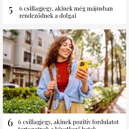
5
6 csillagjegy, akinek még májusban
rendeződnek a dolgai
6
6 csillagjegy, akinek pozitív fordulatot
tartogatnak a következő hetek