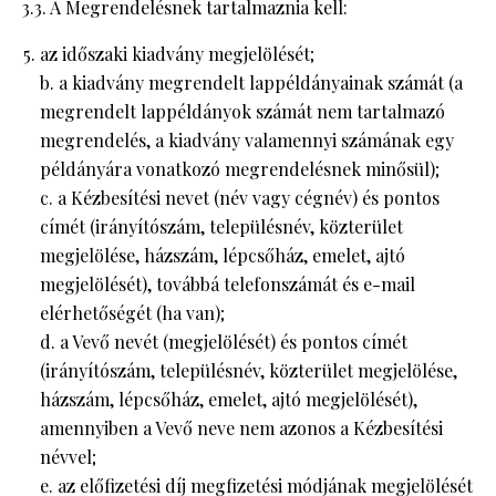
3.3. A Megrendelésnek tartalmaznia kell:
az időszaki kiadvány megjelölését;
b. a kiadvány megrendelt lappéldányainak számát (a
megrendelt lappéldányok számát nem tartalmazó
megrendelés, a kiadvány valamennyi számának egy
példányára vonatkozó megrendelésnek minősül);
c. a Kézbesítési nevet (név vagy cégnév) és pontos
címét (irányítószám, településnév, közterület
megjelölése, házszám, lépcsőház, emelet, ajtó
megjelölését), továbbá telefonszámát és e-mail
elérhetőségét (ha van);
d. a Vevő nevét (megjelölését) és pontos címét
(irányítószám, településnév, közterület megjelölése,
házszám, lépcsőház, emelet, ajtó megjelölését),
amennyiben a Vevő neve nem azonos a Kézbesítési
névvel;
e. az előfizetési díj megfizetési módjának megjelölését