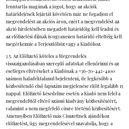
fenntartja magának a jogot, hogy az akciók
határidejének lejártát követően már ne fogadjon el
megrendelést az akciós áron, ezért a megrendelést az
akció hirdetésében megadott határidőig kell leadni és
az előfizetési díjnak is ugyanezen határidő elteltéig kell
megérkeznie a Terjesztőhöz vagy a Kiadóhoz.
3.5. Az Előfizető köteles a Megrendelés
visszaigazolásában szereplő adatokat ellenőrizni és az
esetleges eltéréseket a Kiadónak a +36-70-442-4100
számon haladéktalanul bejelenteni, de legkésőbb a
kézbesítendő első lapszám megjelenése előtt legalább 15
nappal. Előfizető késedelme esetén a Kiadó nem felel a
megrendelttől eltérő számú kiadvány kézbesítéséért,
valamint a nem megfelelő címre történő kézbesítésért.
Amennyiben Előfizető más Címzettnek ajándékoz
előfizetést, úgy megrendelésével szavatolja, hogy a