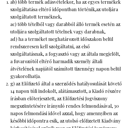
ab) több termék adásvételekor, ha az egyes termékek
szolgáltatása eltérő időpontban történik,az utoljára
szolgáltatott terméknek,
ac) több tételből vagy darabból álló termék esetén az
utoljára szolgáltatott tételnek vagy darabnak,
ad) ha a terméket meghatározott időszakon belül
rendszeresen kell szolgáltatni, az első
szolgáltatásnak, a fogyasztó vagy az általa megjelölt,
a fuvarozótól eltérő harmadik személy általi
átvételének napjától számított tizennégy napon belül
gyakorolhatja.
g) az Előfizető által a szerződés hatályosulását követő
14 napon túli indokolt, alátámasztott, a Kiadó részére
írásban előterjesztett, az Előfizetési Jogviszony
megszüntetésére irányuló rendes felmondásával, 30
napos felmondási idővel azzal, hogy amennyiben az
későbbi időpontra esik, az utolsó előfizetett Kiadvány