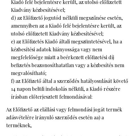
Kiadó felé bejelentésre került, az utolsó előfizetett
Kiadvány kézbesítésével;
d) az Előfizető jogutód nélküli megszűnése esetén,
amennyiben az a Kiadó felé bejelentésre került, az
utolsó előfizetett Kiadvány kézbesítésével;
e) az Előfizetés Kiadó általi megszüntetésével, ha a
kézbesítési adatok hiányossága vagy nem
megfelelősége miatt a beérkezett előfizetési díj
befizetés beazonosíthatatlan vagy a kézbesítés nem
megvalósítható;
f) az Előfizető által a szerződés hatályosulását követő
14 napon belüli indokolás nélküli, a Kiadó részére
írásban előterjesztett felmondásával:
Az Előfizető az elállási vagy felmondási jogát termék
adásvételére irányuló szerződés esetén aa) a
terméknek,