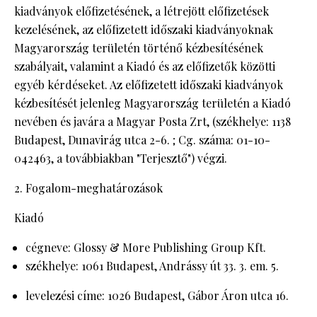
kiadványok előfizetésének, a létrejött előfizetések
DECOR
kezelésének, az előfizetett időszaki kiadványoknak
Magyarország területén történő kézbesítésének
Hírek
HOROSZKÓP
szabályait, valamint a Kiadó és az előfizetők közötti
egyéb kérdéseket. Az előfizetett időszaki kiadványok
Trendek
SZTÁRHÍREK
kézbesítését jelenleg Magyarország területén a Kiadó
Szobák
nevében és javára a Magyar Posta Zrt, (székhelye: 1138
BUSINESS
Budapest, Dunavirág utca 2-6. ; Cg. száma: 01-10-
Ötletek
042463, a továbbiakban "Terjesztő") végzi.
ANYA
Szép terek
Fogalom-meghatározások
AWARDS
Kiadó
BEAUTY AWARDS
cégneve: Glossy & More Publishing Group Kft.
EVENT
székhelye: 1061 Budapest, Andrássy út 33. 3. em. 5.
levelezési címe: 1026 Budapest, Gábor Áron utca 16.
WEBSHOP