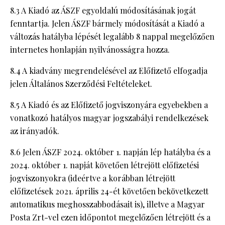
8.3 A Kiadó az ÁSZF egyoldalú módosításának jogát
fenntartja. Jelen ÁSZF bármely módosítását a Kiadó a
változás hatályba lépését legalább 8 nappal megelőzően
internetes honlapján nyilvánosságra hozza.
8.4 A kiadvány megrendelésével az Előfizető elfogadja
jelen Általános Szerződési Feltételeket.
8.5 A Kiadó és az Előfizető jogviszonyára egyebekben a
vonatkozó hatályos magyar jogszabályi rendelkezések
az irányadók.
8.6 Jelen ÁSZF 2024. október 1. napján lép hatályba és a
2024. október 1. napját követően létrejött előfizetési
jogviszonyokra (ideértve a korábban létrejött
előfizetések 2021. április 24-ét követően bekövetkezett
automatikus meghosszabbodásait is), illetve a Magyar
Posta Zrt-vel ezen időpontot megelőzően létrejött és a