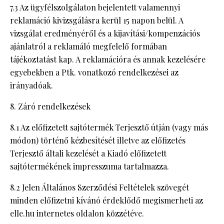
7.3 Az ügyfélszolgálaton bejelentett valamennyi
reklamáció kivizsgálásra kerül 15 napon belül. A
vizsgálat eredményéről és a kijavítási/kompenzációs
ajánlatról a reklamáló megfelelő formában
tájékoztatást kap. A reklamációra és annak kezelésére
egyebekben a Ptk. vonatkozó rendelkezései az
irányadóak.
Záró rendelkezések
8.1 Az előfizetett sajtótermék Terjesztő útján (vagy más
módon) történő kézbesítését illetve az előfizetés
Terjesztő általi kezelését a Kiadó előfizetett
sajtótermékének impresszuma tartalmazza.
8.2 Jelen Általános Szerződési Feltételek szövegét
minden előfizetni kívánó érdeklődő megismerheti az
elle.hu internetes oldalon közzétéve.