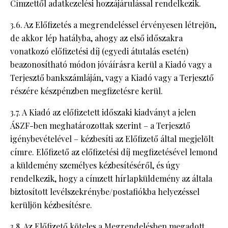
Címzettől adatkezelési hozzájárulással rendelkezik.
3.6. Az Előfizetés a megrendeléssel érvényesen létrejön,
de akkor lép hatályba, ahogy az első időszakra
vonatkozó előfizetési díj (egyedi átutalás esetén)
beazonosítható módon jóváírásra kerül a Kiadó vagy a
Terjesztő bankszámláján, vagy a Kiadó vagy a Terjesztő
részére készpénzben megfizetésre kerül.
3.7. A Kiadó az előfizetett időszaki kiadványt a jelen
ÁSZF-ben meghatározottak szerint – a Terjesztő
igénybevételével – kézbesíti az Előfizető által megjelölt
címre. Előfizető az előfizetési díj megfizetésével lemond
a küldemény személyes kézbesítéséről, és úgy
rendelkezik, hogy a címzett hírlapküldemény az általa
biztosított levélszekrénybe/postafiókba helyezéssel
kerüljön kézbesítésre.
3.8. Az Előfizető köteles a Megrendelésben megadott