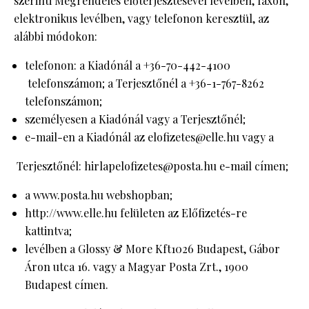
szerinti Megrendelés előterjesztésével levélben, faxon,
elektronikus levélben, vagy telefonon keresztül, az
alábbi módokon:
telefonon: a Kiadónál a +36-70-442-4100
telefonszámon; a Terjesztőnél a +36-1-767-8262
telefonszámon;
személyesen a Kiadónál vagy a Terjesztőnél;
e-mail-en a Kiadónál az elofizetes@elle.hu vagy a
Terjesztőnél: hirlapelofizetes@posta.hu e-mail címen;
a www.posta.hu webshopban;
http://www.elle.hu felületen az Előfizetés-re
kattintva;
levélben a Glossy & More Kft1026 Budapest, Gábor
Áron utca 16. vagy a Magyar Posta Zrt., 1900
Budapest címen.