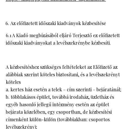
Az előfizetett időszaki kiadványok kézbesítése
6.1 A Kiadó megbízásából eljáró Terjesztő ez előfizetett
időszaki kiadványokat a levélszekrénybe kézbesíti.
A kézbesítéshez szükséges feltételeket az Előfizető az
alábbiak szerint köteles biztosítani, és a levélszekrényt
köteles
a. kertes ház esetén a telek – cím szerinti – bejáratánál;
b. többlakásos épület, továbbá irodaház, üzletház és
egyéb hasonló jellegű intézmény esetén az épület
bejárata közelében, egy csoportban, de kézbesítési
címenként külön-külön (továbbiakban: csoportos
levélszekrény);