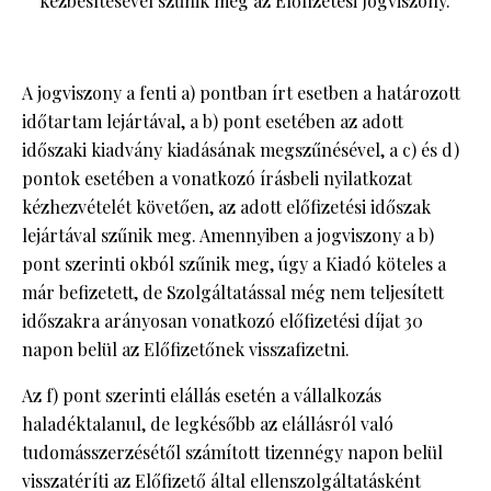
kézbesítésével szűnik meg az Előfizetési Jogviszony.
A jogviszony a fenti a) pontban írt esetben a határozott
időtartam lejártával, a b) pont esetében az adott
időszaki kiadvány kiadásának megszűnésével, a c) és d)
pontok esetében a vonatkozó írásbeli nyilatkozat
kézhezvételét követően, az adott előfizetési időszak
lejártával szűnik meg. Amennyiben a jogviszony a b)
pont szerinti okból szűnik meg, úgy a Kiadó köteles a
már befizetett, de Szolgáltatással még nem teljesített
időszakra arányosan vonatkozó előfizetési díjat 30
napon belül az Előfizetőnek visszafizetni.
Az f) pont szerinti elállás esetén a vállalkozás
haladéktalanul, de legkésőbb az elállásról való
tudomásszerzésétől számított tizennégy napon belül
visszatéríti az Előfizető által ellenszolgáltatásként