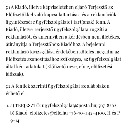
7.1 A Kiadó, illetve képviseletében eljáró Terjesztő az
Előfizetőkkel való kapcsolattartásra és a reklamációk
ügyintézésére ügyfélszolgálatot tart(anak) fenn. A
Kiadó, illetve Terjesztő ügyfélszolgálata rögzíti a
reklamációt, és amennyiben a kérdésben nem illetékes,
átirányítja a Terjesztőhöz/Kiadóhoz. A bejelentő
reklamáció kivizsgálása érdekében köteles megadni az
Előfizetés azonosításához szükséges, az ügyfélszolgálat
által kért adatokat (Előfizető neve, címe, előfizetési
időszak).
7.2 A fentiek szerinti ügyfélszolgálat az alábbiakon
érhető el:
a) TERJESZTŐ: ugyfelszolgalat@posta.hu; 767-8262
b) Kiadó: elofizetes@elle.hu +36-70-442-4100, H és P
9-14