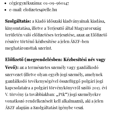
cégjegyzékszáma: 01-09-960147
e-mail: elofizetes@elle.hu
HÍRLEVÉL
Szolgáltatás:
a Kiadó időszaki kiadványainak kiadása,
kinyomtatása, illetve a Terjesztő által Magyarország
területén való előfizetéses terjesztése, azaz az Előfizető
részére történő kézbesítése a jelen ÁSZF-ben
meghatározottak szerint.
Előfizető (megrendelésben: Kézbesítési név vagy
Vevő):
az a természetes személy vagy gazdálkodó
szervezet (illetve olyan egyéb jogi személy, amelynek
gazdálkodó tevékenységével összefüggő polgári jogi
kapcsolataira a polgári törvénykönyvről szóló 2013. évi
V. törvény (a továbbiakban: „Ptk”) jogi személyekre
vonatkozó rendelkezéseit kell alkalmazni), aki a jelen
ÁSZF alapján a Szolgáltatást igénybe veszi.