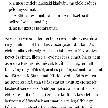
b. a megrendelt időszaki kiadvány megjelölését és
példányszámát;
c. az Előfizetési díjat, valamint az előfizetési díj
befizetésének módját;
d. az Előfizetés időtartamát.
Az elle.hu weboldalon történő megrendelés esetén a
megrendelő elektronikus visszaigazolást is kap. Az
elektronikus visszaigazolás tartalmazza a Kézbesítési
nevet és címet, illetve a Vevő nevét és címét, ha az nem
azonos a Kézbesítési névvel, továbbá a megrendelt
Kiadvány megjelölését, árát és példányszámát, valamint
az előfizetés időtartamát. Kiadó - érdeklődés esetén -
az ügyfélszolgálatán tájékoztatást nyújt az előfizetés
kézbesítésének kezdő időpontjáról, amennyiben az
előfizetési díj már megfizetésre került. A késedelmesen
befizetett előfizetések automatikusan legalább egy
hónappal a befizetést követően kezdődnek. Kiadó