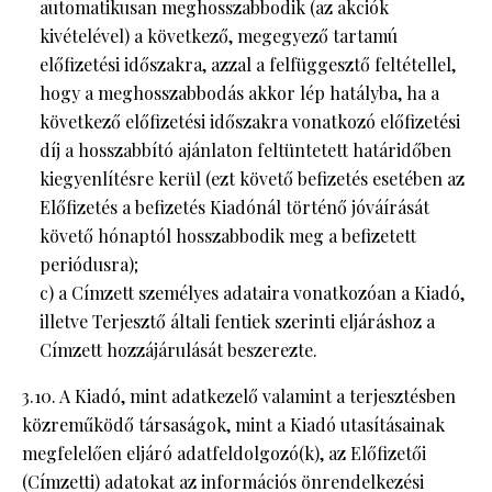
automatikusan meghosszabbodik (az akciók
kivételével) a következő, megegyező tartamú
előfizetési időszakra, azzal a felfüggesztő feltétellel,
hogy a meghosszabbodás akkor lép hatályba, ha a
következő előfizetési időszakra vonatkozó előfizetési
díj a hosszabbító ajánlaton feltüntetett határidőben
kiegyenlítésre kerül (ezt követő befizetés esetében az
Előfizetés a befizetés Kiadónál történő jóváírását
követő hónaptól hosszabbodik meg a befizetett
periódusra);
c) a Címzett személyes adataira vonatkozóan a Kiadó,
illetve Terjesztő általi fentiek szerinti eljáráshoz a
Címzett hozzájárulását beszerezte.
3.10. A Kiadó, mint adatkezelő valamint a terjesztésben
közreműködő társaságok, mint a Kiadó utasításainak
megfelelően eljáró adatfeldolgozó(k), az Előfizetői
(Címzetti) adatokat az információs önrendelkezési