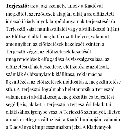
Terjesztő:
az a jogi személy, amely a Kiadóval
megkötött szerződések alapján ellátja az előfizetett
időszaki kiadványok lappéldányainak terjesztését (a
Terjesztő saját munkavállalói vagy alvállalkozói útján)
az Előfizető által meghatározott helyre, valamint,
amennyiben az előfizetések kezelését szintén a
Terjesztő végzi, az előfizetések kezelését
(megrendelések elfogadása és visszaigazolása, az
előfizetési díjak beszedése, előfizetési igazolások,
számlák és bizonylatok kiállítása, reklamációs
ügyintézés, az előfizetések módosítása, megszüntetése
stb.). A Terjesztő fogalmába beletartozik a Terjesztő
valamennyi alvállalkozója, megbízottja és teljesítési
segédje is, akiket a Terjesztő a terjesztési feladatai
ellátásához igénybe vesz. A Terjesztő személyét, illetve
annak esetleges változását a Kiadó honlapján, valamint
a Kiadványok impresszumában jelzi. A Kiadványok