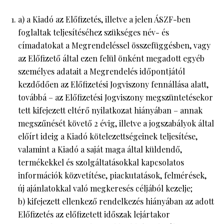
a) a Kiadó az Előfizetés, illetve a jelen ÁSZF-ben
foglaltak teljesítéséhez szükséges név- és
címadatokat a Megrendeléssel összefüggésben, vagy
az Előfizető által ezen felül önként megadott egyéb
személyes adatait a Megrendelés időpontjától
kezdődően az Előfizetési Jogviszony fennállása alatt,
továbbá – az Előfizetési Jogviszony megszüntetésekor
tett kifejezett eltérő nyilatkozat hiányában – annak
megszűnését követő 2 évig, illetve a jogszabályok által
előírt ideig a Kiadó kötelezettségeinek teljesítése,
valamint a Kiadó a saját maga által küldendő,
termékekkel és szolgáltatásokkal kapcsolatos
információk közvetítése, piackutatások, felmérések,
új ajánlatokkal való megkeresés céljából kezelje;
b) kifejezett ellenkező rendelkezés hiányában az adott
Előfizetés az előfizetett időszak lejártakor