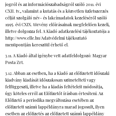
jogról és az információszabadságról szóló 2011. évi
CXII. tv., valamint a kutatás és a közvetlen üzletszerzés
célját szolgáló név- és lakcímadatok kezeléséről szóló
1995. évi CXIX. törvény előírásainak megfelelően kezeli,
illetve dolgozza fel. A Kiadó adatkezelési tájékoztatója a
http://www.elle.hu/Adatvédelmi tájékoztató
menüpontján keresztül érhető el.
3.11. A Kiadó által igénybe vett adatfeldolgozó: Magyar
Posta Zrt.
3.12. Abban az esetben, ha a Kiadó az előfizetett időszaki
kiadvány kiadását időszakosan szünetelteti vagy
felfüggeszti, illetve ha a kiadás feltételeit módosítja,
úgy köteles erről az Előfizetőt írásban értesíteni. Az
Előfizető a periodika megváltozása esetében az
előfizetett számú lappéldányra marad jogosult, ilyen
esetben az előfizetés az előfizetett számú lappéldány