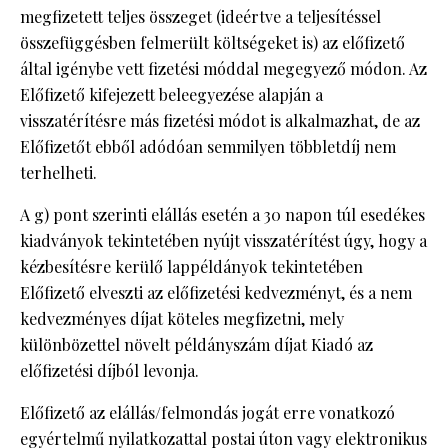
megfizetett teljes összeget (ideértve a teljesítéssel
összefüggésben felmerült költségeket is) az előfizető
által igénybe vett fizetési móddal megegyező módon. Az
Előfizető kifejezett beleegyezése alapján a
visszatérítésre más fizetési módot is alkalmazhat, de az
Előfizetőt ebből adódóan semmilyen többletdíj nem
terhelheti.
A g) pont szerinti elállás esetén a 30 napon túl esedékes
kiadványok tekintetében nyújt visszatérítést úgy, hogy a
kézbesítésre kerülő lappéldányok tekintetében
Előfizető elveszti az előfizetési kedvezményt, és a nem
kedvezményes díjat köteles megfizetni, mely
különbözettel növelt példányszám díjat Kiadó az
előfizetési díjból levonja.
Előfizető az elállás/felmondás jogát erre vonatkozó
egyértelmű nyilatkozattal postai úton vagy elektronikus