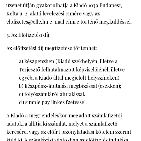
üzenet útján gyakorolhatja a Kiadó 1039 Budapest,
Kelta u. 2. alatti levelezési címére vagy az
elofizetes@elle,hu e-mail címre történő megküldéssel.
Az Előfizetési díj
Az előfizetési díj megfizetése történhet:
a) készpénzben (Kiadó székhelyén, illetve a
Terjesztő felhatalmazott képviselőjénél, illetve
egyéb, a Kiadó által megjelölt helyszíneken)
b) készpénz-átutalási megbízással (csekken);
c) folyószámláról átutalással.
d) simple pay linkes fzetéssel.
A Kiadó a megrendeléskor megadott számlafizetői
adatokra állítja ki számlát, melyet a számlafizető
kérésére, vagy az előírt bizonylatadási kötelem szerint
küld ki. A számlázási adatokban az előfizetés indulása