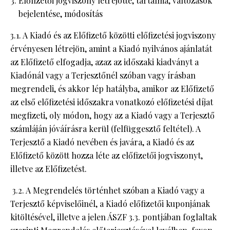
Előfizetői jogviszony létrejötte, tartalma, változások
bejelentése, módosítás
3.1. A Kiadó és az Előfizető közötti előfizetési jogviszony
érvényesen létrejön, amint a Kiadó nyilvános ajánlatát
az Előfizető elfogadja, azaz az időszaki kiadványt a
Kiadónál vagy a Terjesztőnél szóban vagy írásban
megrendeli, és akkor lép hatályba, amikor az Előfizető
az első előfizetési időszakra vonatkozó előfizetési díjat
megfizeti, oly módon, hogy az a Kiadó vagy a Terjesztő
számláján jóváírásra kerül (felfüggesztő feltétel). A
Terjesztő a Kiadó nevében és javára, a Kiadó és az
Előfizető között hozza léte az előfizetői jogviszonyt,
illetve az Előfizetést.
3.2. A Megrendelés történhet szóban a Kiadó vagy a
Terjesztő képviselőinél, a Kiadó előfizetői kuponjának
kitöltésével, illetve a jelen ÁSZF 3.3. pontjában foglaltak