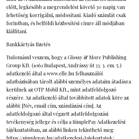
előtt, legkésőbb a megrendelést követő 30 napig van
lehetőség korrigálni, módosítani. Kiadó számlát csak
forintban, és belföldi kézbesítési címre áll módjában
kiállítani.
Bankkártyás fizetés
Tudomásul veszem, hogy a Glossy & More Publishing
Group Kft. (1061 Budapest, Andrássy út 33. 3. em. 5.)
adatkezelő által a www.elle.hu felhasználói
adatbázisában tárolt alábbi személyes adataim átadásra
kerülnek az OTP Mobil Kft., mint adatfeldolgozó
részére. Az adatkezelő által továbbított adatok köre az
alábbi: [Név, email cím, számlázási cím]. Az
adatfeldolgozó által végzett adatfeldolgozási
tevékenység jellege és célja a SimplePay Adatkezelési
tájékoztatóban, az alábbi linken tekinthető meg:
https://simplepay.hu/adatkezelesi-tajekoztatok/