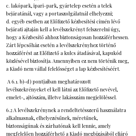
c. lakópark, ipari-park, gyártelep esetén a telek
bejáratánál, vagy a portaszolgálatnál elhelyezni;
d. egyéb esetben az Előfizető kézbesítési címén lévő
bejárati ajtaján kell a levélszekrényt felszerelni úgy,
hogy a Kézbesítő ahhoz biztonságosan hozzáférhessen.
Zárt lépcsőház esetén a levélszekrényhez történő
hozzáférést az Előfizető a kulcs átadásával, kapukód
közlésével biztosítja. Amennyiben ez nem történik meg,
a Kiadó nem vállal felelősséget a lap kézbesítéséért.
A 6.1. b)-d) pontjaiban meghatározott
levélszekrényeket el kell látni az Előfizető nevével,
emelet-, ajtószám, illetve lakásszám megjelöléssel.
6.2 A levélszekrénynek a rendeltetésszerű használatra
alkalmasnak, elhelyezésűnek, méretűnek,
biztonságúnak és zárhatónak kell lennie, amely
megfelelően hozzáférhető a Kiadó megbízásából eljáró