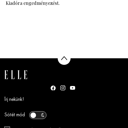
Kiadóra engedményezést.
Írj nekünk!
Sötét mód