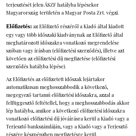
terjesztését jelen ÁSZF hatályba lépésekor
Magyarország területén a Magyar Posta Zrt. végzi.
Előfizetés:
az Előfizető részéről a Kiadó által kiadott
egy vagy több időszaki kiadványnak az Előfizető által
meghatározott időszakra vonatkozó megrendelése
szóban vagy írásban (előfizetési szerződés), illetve azt
követően az előfizetési díj megfizetése (előfizetési
szerződés hatályba lépése).
Az Előfizetés az előfizetett időszak lejártakor
automatikusan meghosszabbodik a következő,
megegyező tartamú előfizetési időszakra, azzal a
felfüggesztő feltétellel, hogy a meghosszabbodás akkor
lép hatályba, amikor a következő előfizetési időszakra
vonatkozó előfizetési díj jóváírásra kerül a Kiadó vagy a
Terjesztő bankszámláján, vagy a Kiadó vagy a Terjesztő
részére készpénzben megfizetésre kerül.