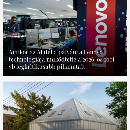
Támogatott tartalom
Amikor az AI ítél a pályán: a Lenovo
technológiája működtette a 2026-os foci-
vb legkritikusabb pillanatait