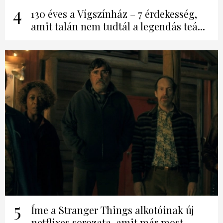
4
130 éves a Vígszínház – 7 érdekesség,
amit talán nem tudtál a legendás teá...
5
Íme a Stranger Things alkotóinak új
netflixes sorozata, amit már most...