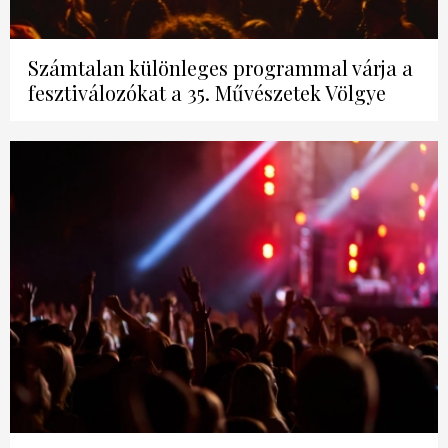
Számtalan különleges programmal várja a
fesztiválozókat a 35. Művészetek Völgye