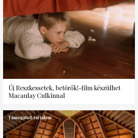
Új Reszkessetek, betörők!-film készülhet
Macaulay Culkinnal
Támogatott tartalom