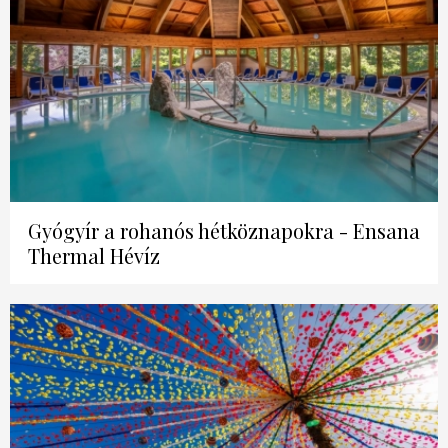
Gyógyír a rohanós hétköznapokra - Ensana
Thermal Hévíz