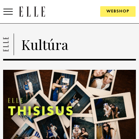
WEBSHOP
DIVAT
Kultúra
ELLE DIGITAL
GOURMET AWARDS
SZÉPSÉG
KULTÚRA
PSZICHÉ
ÉLETMÓD
PÁRKAPCSOLAT