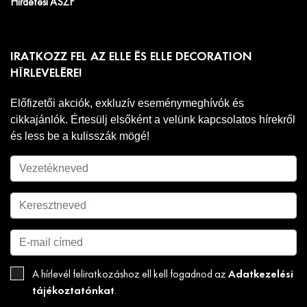
Hirdetési ÁSZF
IRATKOZZ FEL AZ ELLE ÉS ELLE DECORATION
HÍRLEVELÉRE!
Előfizetői akciók, exkluzív eseménymeghívók és
cikkajánlók. Értesülj elsőként a velünk kapcsolatos hírekről
és less be a kulisszák mögé!
Adatkezelési
A hírlevél feliratkozáshoz ell kell fogadnod az
tájékoztatónkat
.