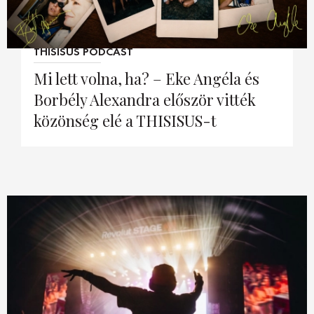
DECOR
2026. augusztus 06.
THISISUS PODCAST
Hírek
HOROSZKÓP
Mi lett volna, ha? – Eke Angéla és
Trendek
SZTÁRHÍREK
Borbély Alexandra először vitték
Szobák
közönség elé a THISISUS-t
BUSINESS
Ötletek
ANYA
Szép terek
AWARDS
BEAUTY AWARDS
EVENT
WEBSHOP