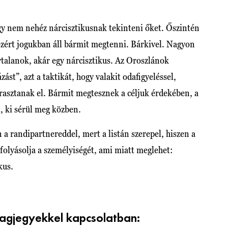
y nem nehéz nárcisztikusnak tekinteni őket. Őszintén
 ezért jogukban áll bármit megtenni. Bárkivel. Nagyon
talanok, akár egy nárcisztikus. Az Oroszlánok
ást”, azt a taktikát, hogy valakit odafigyeléssel,
rasztanak el. Bármit megtesznek a céljuk érdekében, a
t, ki sérül meg közben.
 a randipartnereddel, mert a listán szerepel, hiszen a
folyásolja a személyiségét, ami miatt meglehet:
kus.
llagjegyekkel kapcsolatban: