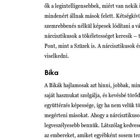
ők a legintelligensebbek, miért van nekik 
mindenért állnak mások felett. Kétségkívü
szemrebbenés nélkül képesek lódítani a vá
nárcisztikusok a tökéletességet keresik – 
Pont, mint a Szüzek is. A nárcisztikusok 
viselkedni.
Bika
A Bikák hajlamosak azt hinni, jobbak, min
saját hasznukat szolgálja, és kevésbé törő
együttérzés képessége, így ha nem velük 
megérteni másokat. Ahogy a nárcisztikusok
legveszélyesebb bennük. Látszólag kedvese
az embereket, amiket egyébként sosem ten