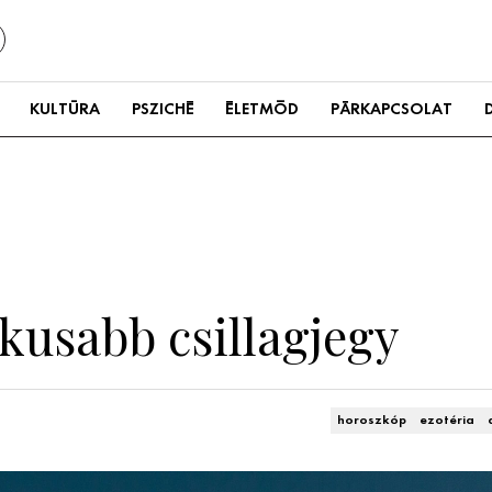
KULTÚRA
PSZICHÉ
ÉLETMÓD
PÁRKAPCSOLAT
ikusabb csillagjegy
horoszkóp
ezotéria