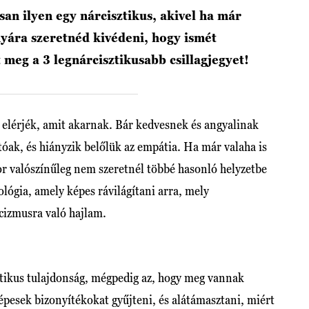
san ilyen egy nárcisztikus, akivel ha már
nyára szeretnéd kivédeni, hogy ismét
meg a 3 legnárcisztikusabb csillagjegyet!
 elérjék, amit akarnak. Bár kedvesnek és angyalinak
tóak, és hiányzik belőlük az empátia. Ha már valaha is
kor valószínűleg nem szeretnél többé hasonló helyzetbe
ológia, amely képes rávilágítani arra, mely
cizmusra való hajlam.
tikus tulajdonság, mégpedig az, hogy meg vannak
épesek bizonyítékokat gyűjteni, és alátámasztani, miért