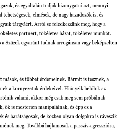
igazuk, és egyáltalán tudják bizonygatni azt, mennyi
l tehetségesek, elmések, de nagy hazudozók is, és
gyaik tárgyáért. Arról se feledkezzünk meg, hogy a
tökéletes partnert, tökéletes házat, tökéletes munkát.
és a Szüzek egyaránt tudnak arrogánsan vagy beképzelten
t mások, és többet érdemelnek. Bármit is tesznek, a
dnek a környezetük érdekeivel. Hiányzik belőlük az
történik valami, akkor még csak meg sem próbálnak
, ők is mesterien manipulálnak, és épp ez a
k és barátságosak, de közben olyan dolgokra is ráveszik
nének meg. Továbbá hajlamosak a passzív-agresszióra,