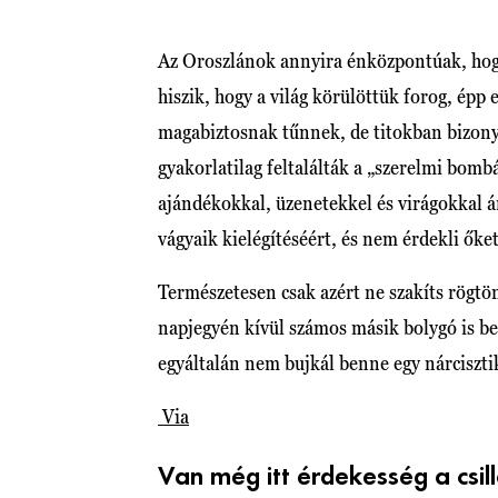
Az Oroszlánok annyira énközpontúak, hog
hiszik, hogy a világ körülöttük forog, épp
magabiztosnak tűnnek, de titokban bizony
gyakorlatilag feltalálták a „szerelmi bombáz
ajándékokkal, üzenetekkel és virágokkal á
vágyaik kielégítéséért, és nem érdekli őke
Természetesen csak azért ne szakíts rögtön
napjegyén kívül számos másik bolygó is be
egyáltalán nem bujkál benne egy nárciszti
Via
Van még itt érdekesség a csi