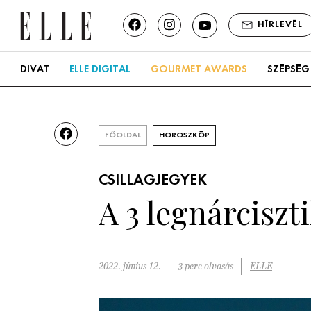
HÍRLEVÉL
DIVAT
ELLE DIGITAL
GOURMET AWARDS
SZÉPSÉG
FŐOLDAL
HOROSZKÓP
CSILLAGJEGYEK
A 3 legnárciszt
2022. június 12.
3 perc olvasás
ELLE