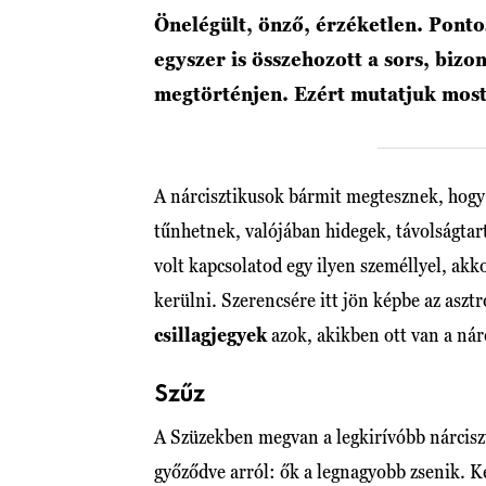
Önelégült, önző, érzéketlen. Ponto
egyszer is összehozott a sors, bizo
megtörténjen. Ezért mutatjuk most 
A nárcisztikusok bármit megtesznek, hogy
tűnhetnek, valójában hidegek, távolságtar
volt kapcsolatod egy ilyen személlyel, ak
kerülni. Szerencsére itt jön képbe az asztr
csillagjegyek
azok, akikben ott van a nár
Szűz
A Szüzekben megvan a legkirívóbb nárcisz
győződve arról: ők a legnagyobb zsenik. K