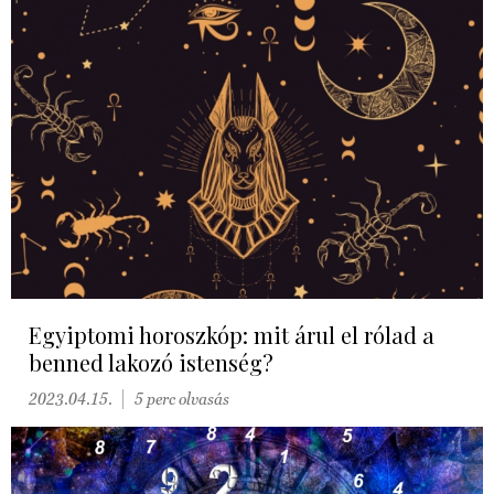
Egyiptomi horoszkóp: mit árul el rólad a
benned lakozó istenség?
2023.04.15.
5 perc olvasás