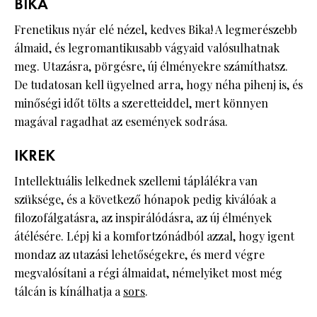
BIKA
Frenetikus nyár elé nézel, kedves Bika! A legmerészebb
álmaid, és legromantikusabb vágyaid valósulhatnak
meg. Utazásra, pörgésre, új élményekre számíthatsz.
De tudatosan kell ügyelned arra, hogy néha pihenj is, és
minőségi időt tölts a szeretteiddel, mert könnyen
magával ragadhat az események sodrása.
IKREK
Intellektuális lelkednek szellemi táplálékra van
szüksége, és a következő hónapok pedig kiválóak a
filozofálgatásra, az inspirálódásra, az új élmények
átélésére. Lépj ki a komfortzónádból azzal, hogy igent
mondaz az utazási lehetőségekre, és merd végre
megvalósítani a régi álmaidat, némelyiket most még
tálcán is kínálhatja a
sors
.