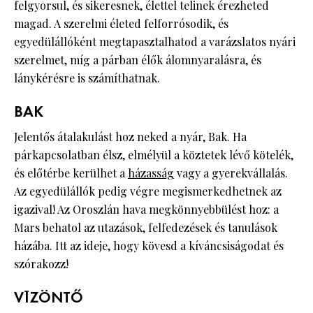
felgyorsul, és sikeresnek, élettel telinek érezheted
magad. A szerelmi életed felforrósodik, és
egyedülállóként megtapasztalhatod a varázslatos nyári
szerelmet, míg a párban élők álomnyaralásra, és
lánykérésre is számíthatnak.
BAK
Jelentős átalakulást hoz neked a nyár, Bak. Ha
párkapcsolatban élsz, elmélyül a köztetek lévő kötelék,
és előtérbe kerülhet a
házasság
vagy a gyerekvállalás.
Az egyedülállók pedig végre megismerkedhetnek az
igazival! Az Oroszlán hava megkönnyebbülést hoz: a
Mars behatol az utazások, felfedezések és tanulások
házába. Itt az ideje, hogy kövesd a kíváncsiságodat és
szórakozz!
VÍZÖNTŐ