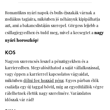
Romantikus nyári napok és bulis éjszakák várnak a
zodiákus tagjaira, miközben jó néhányuk kipipálhatja
azt, ami a bakancslistáján szerepel. Görgess lejjebb a
csillagjegyedhez és tudd meg, mivel a kecsegtet a
nagy
nyári horoszkóp
!
KOS
Nagyon szerencsés leszel a pénzügyekben és a
karrieredben. Megvalósíthatod a saját vállalkozással,
vagy éppen a karrierrel kapcsolatos vágyaidat,
miközben
dőlni fog hozzád pénz
. Egyes párban élők
családja egy új taggal bővül, míg az egyedülállók végre
rálelhetnek életük nagy szerelmére. Varázslatos
időszak vár rád!