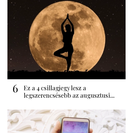
6
Ez a 4 csillagjegy lesz a
legszerencsésebb az augusztusi...