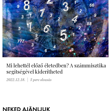
Mi lehettél előző életedben? A számmisztika
segítségével kiderítheted
2022.12.18.
5 perc olvasás
NEKED AJÁNLJUK