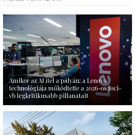
Támogatott tartalom
Amikor az AI ítél a pályán: a Lenovo
technológiája működtette a 2026-os foci-
vb legkritikusabb pillanatait