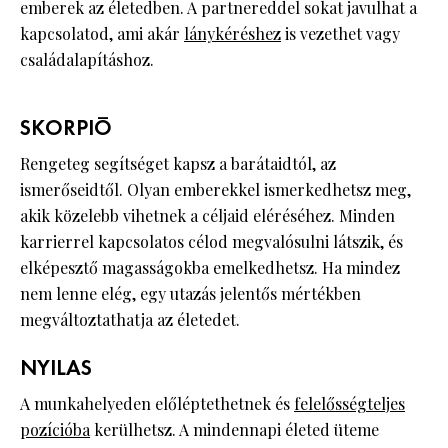
emberek az életedben. A partnereddel sokat javulhat a
kapcsolatod, ami akár
lánykéréshez
is vezethet vagy
családalapításhoz.
SKORPIÓ
Rengeteg segítséget kapsz a barátaidtól, az
ismerőseidtől. Olyan emberekkel ismerkedhetsz meg,
akik közelebb vihetnek a céljaid eléréséhez. Minden
karrierrel kapcsolatos célod megvalósulni látszik, és
elképesztő magasságokba emelkedhetsz. Ha mindez
nem lenne elég, egy utazás jelentős mértékben
megváltoztathatja az életedet.
NYILAS
A munkahelyeden előléptethetnek és
felelősségteljes
pozícióba
kerülhetsz. A mindennapi életed üteme