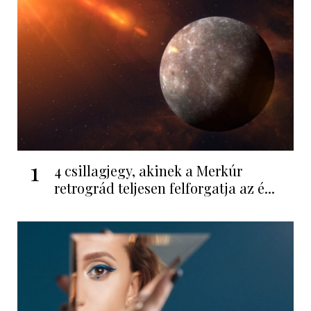
1
4 csillagjegy, akinek a Merkúr
retrográd teljesen felforgatja az é...