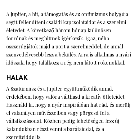
A Jupiter, a hit, a támogatás és az optimizmus bolygója
segít fellendíteni családi kapcsolataidat és a szerelmi
életedet. A következő három hónap különösen
forrónak és meghittnek ígérkezik. Igaz, néha
összerúgjátok majd a port a szerelmeddel, de annál
szenvedélyesebb lesz a békülés. Arra is alkalmas a nyári
időszak, hogy találkozz a rég nem látott rokonokkal.
HALAK
A Szaturnusz és a Jupiter együttműködik annak
érdekében, hogy valóra válthasd a
kreatív ötleteidet.
Használd ki, hogy a nyár inspirálóan hat rád, és merülj
el valamilyen művészetben vagy pörgesd fel a
vállalkozásodat. Közben pedig lehetőséged lesz új
kalandokban részt venni a barátaiddal, és a
szeretteiddel is.