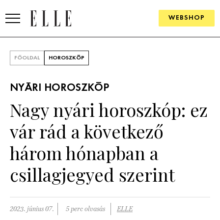
WEBSHOP
DIVAT
FŐOLDAL
HOROSZKÓP
ELLE DIGITAL
NYÁRI HOROSZKÓP
GOURMET AWARDS
Nagy nyári horoszkóp: ez
SZÉPSÉG
vár rád a következő
KULTÚRA
három hónapban a
PSZICHÉ
csillagjegyed szerint
ÉLETMÓD
2023. június 07.
5 perc olvasás
ELLE
PÁRKAPCSOLAT