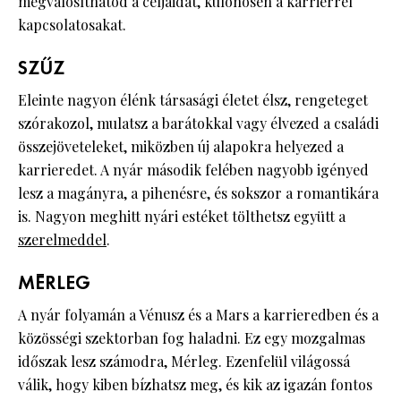
megvalósíthatod a céljaidat, különösen a karrierrel
kapcsolatosakat.
SZŰZ
Eleinte nagyon élénk társasági életet élsz, rengeteget
szórakozol, mulatsz a barátokkal vagy élvezed a családi
összejöveteleket, miközben új alapokra helyezed a
karrieredet. A nyár második felében nagyobb igényed
lesz a magányra, a pihenésre, és sokszor a romantikára
is. Nagyon meghitt nyári estéket tölthetsz együtt a
szerelmeddel
.
MÉRLEG
A nyár folyamán a Vénusz és a Mars a karrieredben és a
közösségi szektorban fog haladni. Ez egy mozgalmas
időszak lesz számodra, Mérleg. Ezenfelül világossá
válik, hogy kiben bízhatsz meg, és kik az igazán fontos