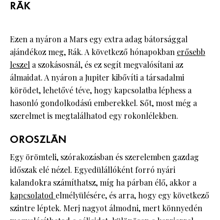
RÁK
Ezen a nyáron a Mars egy extra adag bátorsággal
ajándékoz meg, Rák. A következő hónapokban
erősebb
leszel
a szokásosnál, és ez segít megvalósítani az
álmaidat. A nyáron a Jupiter kibővíti a társadalmi
körödet, lehetővé téve, hogy kapcsolatba léphess a
hasonló gondolkodású emberekkel. Sőt, most még a
szerelmet is megtalálhatod egy rokonlélekben.
OROSZLÁN
Egy örömteli, szórakozásban és szerelemben gazdag
időszak elé nézel. Egyedülállóként forró nyári
kalandokra számíthatsz, míg ha párban élő, akkor a
kapcsolatod
elmélyülésére, és arra, hogy egy következő
szintre léptek. Merj nagyot álmodni, mert könnyedén