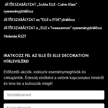
JÁTÉKSZABÁLYZAT „SoMe ELLE - Calvin Klein”
nyereményjátékhoz
JÁTÉKSZABÁLYZAT az "ELLE x JYSK" játékhoz
JÁTÉKSZABÁLYZAT a „ELLE x Tweezerman” nyereményjátékhoz
Hirdetési ÁSZF
IRATKOZZ FEL AZ ELLE ÉS ELLE DECORATION
HÍRLEVELÉRE!
Előfizetői akciók, exkluzív eseménymeghívók és
cikkajánlók. Értesülj elsőként a velünk kapcsolatos hírekről
és less be a kulisszák mögé!