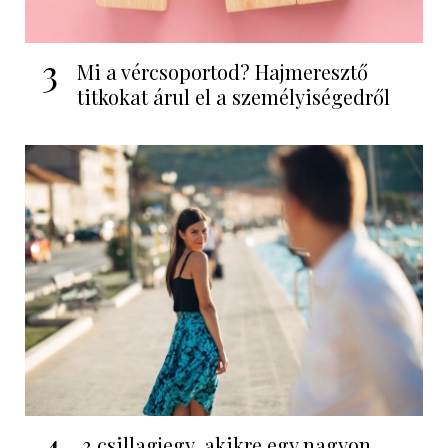
3
Mi a vércsoportod? Hajmeresztő
titkokat árul el a személyiségedről
4
3 csillagjegy, akikre egy nagyon