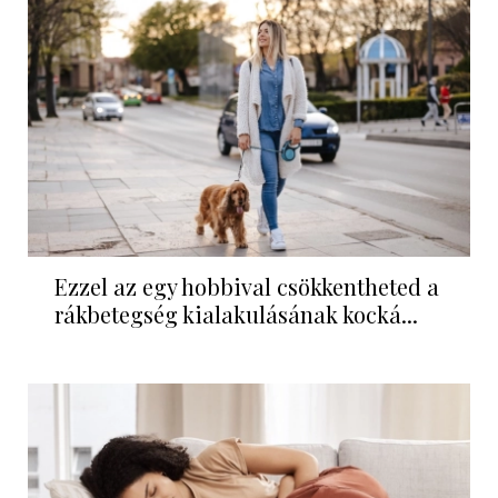
Ezzel az egy hobbival csökkentheted a
rákbetegség kialakulásának kocká...