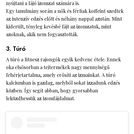
nyújtani a fájó izomzat számára is.
Egy tanulmány során a nők és férfiak koffeint szedtek
az intenzív edzés előtt és néhány nappal azután. Mint
kiderült, tényleg kevésbé fájt az izomzatuk, mint
azoknak, akik nem fogyasztották.
3. Túró
A túró a fitnesz rajongók egyik kedvenc étele. Ennek
oka elsősorban a tejtermékek nagy mennyiségű
fehérjetartalma, amely erősíti az izmainkat. A túró
kalciumban is gazdag, melyből sokat izzadunk edzés
közben. Így segít abban, hogy gyorsabban
leküzdhessük az izomfájdalmat.