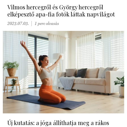
Vilmos hercegről és György hercegről
elképesztő apa-fia fotók láttak napvilágot
2023.07.03.
1 perc olvasás
Új kutatás: a jóga állíthatja meg a rákos