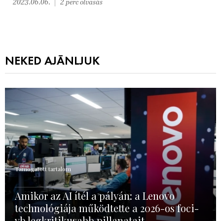
2023.06.06.
2 perc olvasás
NEKED AJÁNLJUK
Támogatott tartalom
Amikor az AI ítél a pályán: a Lenovo
technológiája működtette a 2026-os foci-
vb legkritikusabb pillanatait