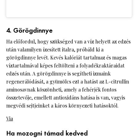
4. Görögdinnye
Ha előfordul, hogy szükséged van a víz helyett az edzés
után valamilyen ízesített italra, próbáld ki a
görögdinnye levét. Kevés kalóriát tartalmaz és magas
víztartalmával képes feltölteni a folyadékraktáraidat
edzés után. A görögdinnye is segítheti izmaink
regenerálódását, a gyümölcs ezt a hatást az L-citrullin
aminosavnak köszönheti, amely a fehérjék fontos
összetevője, emellett antioxidáns hatása is van, vagyis
megvédi sejtjeinket a káros környezeti hatásoktól.
Via
Ha mozogni támad kedved