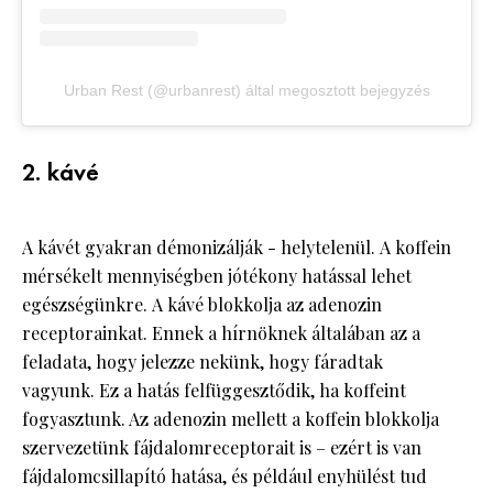
Urban Rest (@urbanrest) által megosztott bejegyzés
2. kávé
A kávét gyakran démonizálják - helytelenül. A koffein
mérsékelt mennyiségben jótékony hatással lehet
egészségünkre. A kávé blokkolja az adenozin
receptorainkat. Ennek a hírnöknek általában az a
feladata, hogy jelezze nekünk, hogy fáradtak
vagyunk. Ez a hatás felfüggesztődik, ha koffeint
fogyasztunk. Az adenozin mellett a koffein blokkolja
szervezetünk fájdalomreceptorait is – ezért is van
fájdalomcsillapító hatása, és például enyhülést tud