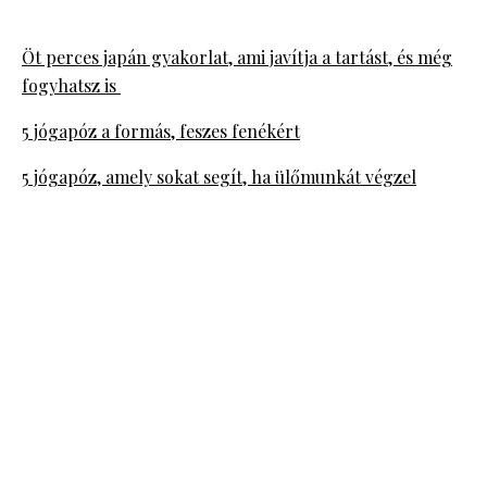
Öt perces japán gyakorlat, ami javítja a tartást, és még
fogyhatsz is
5 jógapóz a formás, feszes fenékért
5 jógapóz, amely sokat segít, ha ülőmunkát végzel