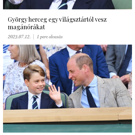
György herceg egy világsztártól vesz
magánórákat
2023.07.12.
1 perc olvasás