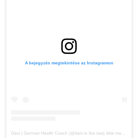
A bejegyzés megtekintése az Instagramon
Dani | German Health Coach (@dani.in.the.raw) által megosztott bejegyzés