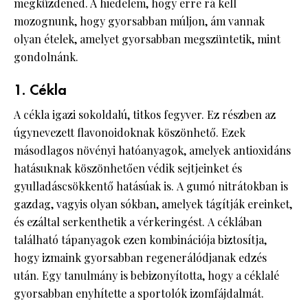
megküzdened. A hiedelem, hogy erre rá kell
mozognunk, hogy gyorsabban múljon, ám vannak
olyan ételek, amelyet gyorsabban megszüntetik, mint
gondolnánk.
1. Cékla
A cékla igazi sokoldalú, titkos fegyver. Ez részben az
úgynevezett flavonoidoknak köszönhető. Ezek
másodlagos növényi hatóanyagok, amelyek antioxidáns
hatásuknak köszönhetően védik sejtjeinket és
gyulladáscsökkentő hatásúak is. A gumó nitrátokban is
gazdag, vagyis olyan sókban, amelyek tágítják ereinket,
és ezáltal serkenthetik a vérkeringést. A céklában
található tápanyagok ezen kombinációja biztosítja,
hogy izmaink gyorsabban regenerálódjanak edzés
után. Egy tanulmány is bebizonyította, hogy a céklalé
gyorsabban enyhítette a sportolók izomfájdalmát.