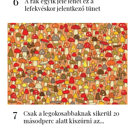
6
A rák egyik jele lehet ez a
lefekvéskor jelentkező tünet
7
Csak a legokosabbaknak sikerül 20
másodperc alatt kiszúrni az...