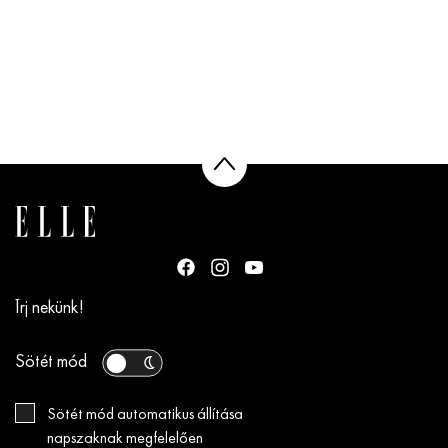
Írj nekünk!
Sötét mód
Sötét mód automatikus állítása
napszaknak megfelelően