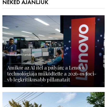
NEKED AJÁNLJUK
Támogatott tartalom
Amikor az AI ítél a pályán: a Lenovo
technológiája működtette a 2026-os foci-
vb legkritikusabb pillanatait