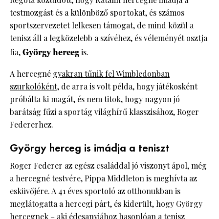
testmozgást és a különböző sportokat, és számos
sportszervezetet lelkesen támogat, de mind közül a
tenisz áll a legközelebb a szívéhez, és véleményét osztja
fia,
György herceg
is.
A hercegné
gyakran tűnik fel Wimbledonban
szurkolóként
, de arra is volt példa, hogy játékosként
próbálta ki magát, és nem titok, hogy nagyon jó
barátság fűzi a sportág világhírű klasszisához, Roger
Federerhez.
György herceg is imádja a teniszt
Roger Federer az egész családdal jó viszonyt ápol, még
a hercegné testvére, Pippa Middleton is meghívta az
esküvőjére. A 41 éves sportoló az otthonukban is
meglátogatta a hercegi párt, és kiderült, hogy György
hercegnek – aki édesanyjához hasonlóan a tenisz