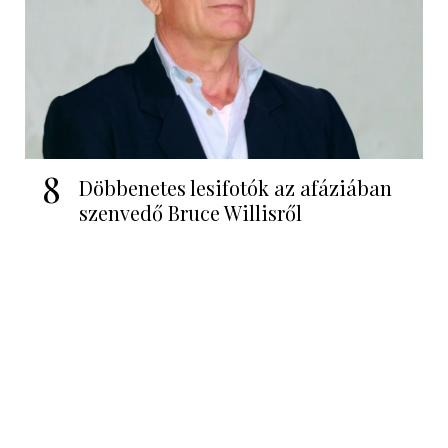
8
Döbbenetes lesifotók az afáziában
szenvedő Bruce Willisről