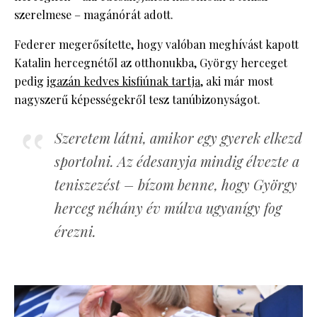
szerelmese – magánórát adott.
Federer megerősítette, hogy valóban meghívást kapott
Katalin hercegnétől az otthonukba, György herceget
pedig
igazán kedves kisfiúnak tartja
, aki már most
nagyszerű képességekről tesz tanúbizonyságot.
Szeretem látni, amikor egy gyerek elkezd
sportolni. Az édesanyja mindig élvezte a
teniszezést – bízom benne, hogy György
herceg néhány év múlva ugyanígy fog
érezni.