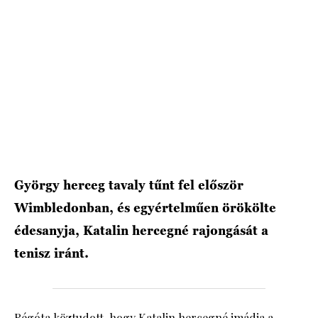
HÍRLEVÉL
György herceg tavaly tűnt fel először
Wimbledonban, és egyértelműen örökölte
édesanyja, Katalin hercegné rajongását a
tenisz iránt.
Régóta köztudott, hogy Katalin hercegné imádja a