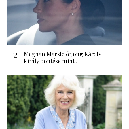
2
Meghan Markle őrjöng Károly
király döntése miatt