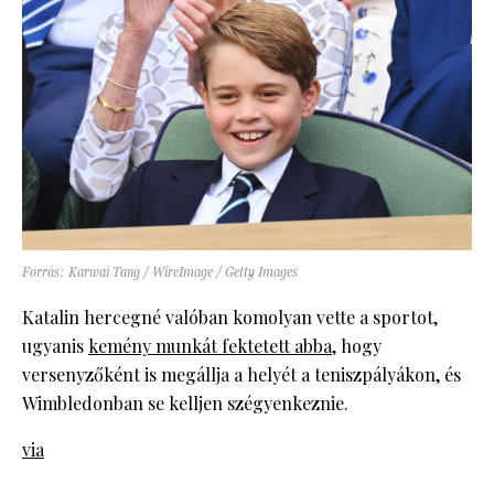
Forrás: Karwai Tang / WireImage / Getty Images
Katalin hercegné valóban komolyan vette a sportot,
ugyanis
kemény munkát fektetett abba
, hogy
versenyzőként is megállja a helyét a teniszpályákon, és
Wimbledonban se kelljen szégyenkeznie.
via