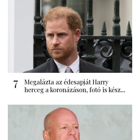
7
Megalázta az édesapját Harry
herceg a koronázáson, fotó is kész...