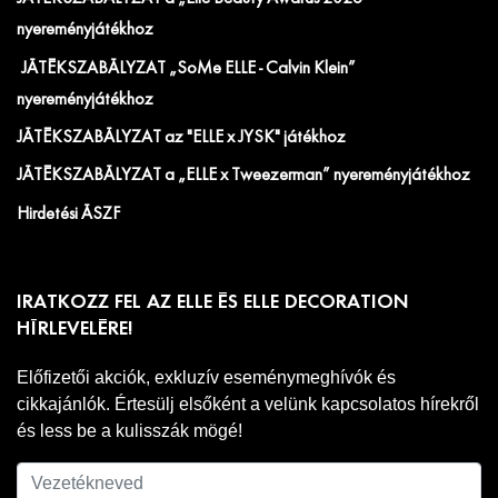
nyereményjátékhoz
JÁTÉKSZABÁLYZAT „SoMe ELLE - Calvin Klein”
nyereményjátékhoz
JÁTÉKSZABÁLYZAT az "ELLE x JYSK" játékhoz
JÁTÉKSZABÁLYZAT a „ELLE x Tweezerman” nyereményjátékhoz
Hirdetési ÁSZF
IRATKOZZ FEL AZ ELLE ÉS ELLE DECORATION
HÍRLEVELÉRE!
Előfizetői akciók, exkluzív eseménymeghívók és
cikkajánlók. Értesülj elsőként a velünk kapcsolatos hírekről
és less be a kulisszák mögé!