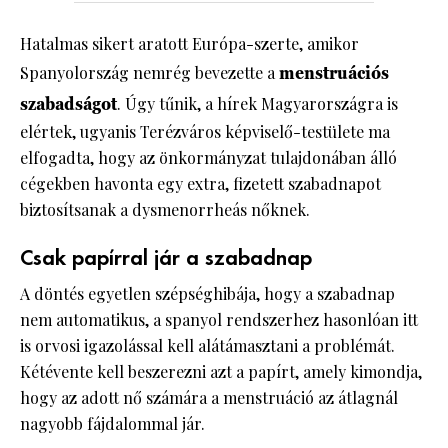
Hatalmas sikert aratott Európa-szerte, amikor
Spanyolország nemrég bevezette a
menstruációs
szabadságot
. Úgy tűnik, a hírek Magyarországra is
elértek, ugyanis Terézváros képviselő-testülete ma
elfogadta, hogy az önkormányzat tulajdonában álló
cégekben havonta egy extra, fizetett szabadnapot
biztosítsanak a dysmenorrheás nőknek.
Csak papírral jár a szabadnap
A döntés egyetlen szépséghibája, hogy a szabadnap
nem automatikus, a spanyol rendszerhez hasonlóan itt
is orvosi igazolással kell alátámasztani a problémát.
Kétévente kell beszerezni azt a papírt, amely kimondja,
hogy az adott nő számára a menstruáció az átlagnál
nagyobb fájdalommal jár.