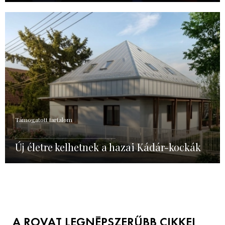
Támogatott tartalom
Új életre kelhetnek a hazai Kádár-kockák
A ROVAT LEGNÉPSZERŰBB CIKKEI