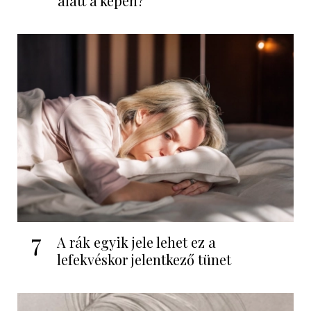
alatt a képen?
7
A rák egyik jele lehet ez a
lefekvéskor jelentkező tünet