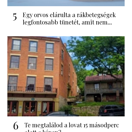
5
Egy orvos elárulta a rákbetegségek
legfontosabb tünetét, amit nem...
6
Te megtalálod a lovat 15 másodperc