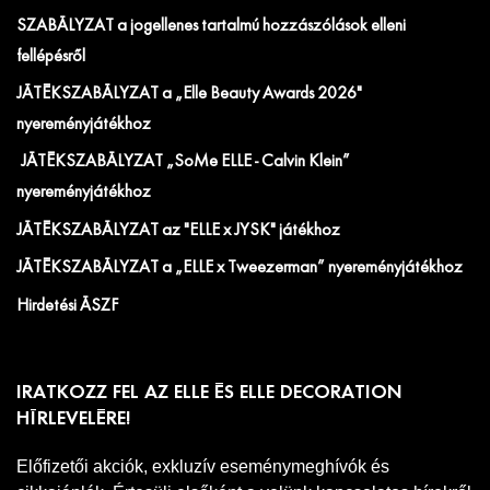
SZABÁLYZAT a jogellenes tartalmú hozzászólások elleni
fellépésről
JÁTÉKSZABÁLYZAT a „Elle Beauty Awards 2026"
nyereményjátékhoz
JÁTÉKSZABÁLYZAT „SoMe ELLE - Calvin Klein”
nyereményjátékhoz
JÁTÉKSZABÁLYZAT az "ELLE x JYSK" játékhoz
JÁTÉKSZABÁLYZAT a „ELLE x Tweezerman” nyereményjátékhoz
Hirdetési ÁSZF
IRATKOZZ FEL AZ ELLE ÉS ELLE DECORATION
HÍRLEVELÉRE!
Előfizetői akciók, exkluzív eseménymeghívók és