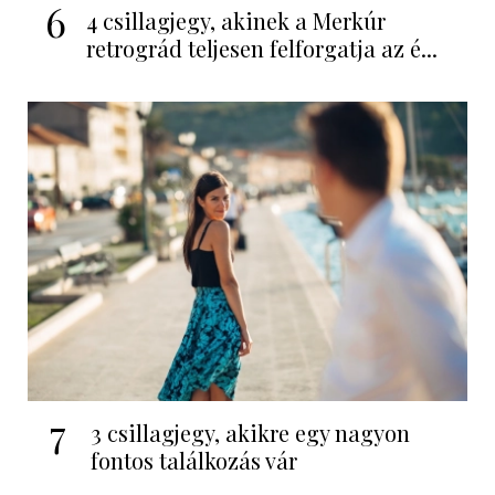
6
4 csillagjegy, akinek a Merkúr
retrográd teljesen felforgatja az é...
7
3 csillagjegy, akikre egy nagyon
fontos találkozás vár