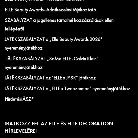
ELLE Beauty Awards - Adatkezelési tájékoztató.
SZABÁLYZAT a jogellenes tartalmú hozzászólások elleni
fellépésről
JÁTÉKSZABÁLYZAT a „Elle Beauty Awards 2026"
nyereményjátékhoz
JÁTÉKSZABÁLYZAT „SoMe ELLE - Calvin Klein”
nyereményjátékhoz
JÁTÉKSZABÁLYZAT az "ELLE x JYSK" játékhoz
JÁTÉKSZABÁLYZAT a „ELLE x Tweezerman” nyereményjátékhoz
Hirdetési ÁSZF
IRATKOZZ FEL AZ ELLE ÉS ELLE DECORATION
HÍRLEVELÉRE!