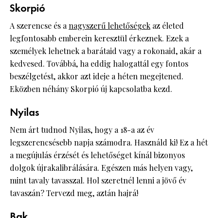
Skorpió
A szerencse és a
nagyszerű lehetőségek
az életed
legfontosabb emberein keresztül érkeznek. Ezek a
személyek lehetnek a barátaid vagy a rokonaid, akár a
kedvesed. Továbbá, ha eddig halogattál egy fontos
beszélgetést, akkor azt ideje a héten megejtened.
Eközben néhány Skorpió új kapcsolatba kezd.
Nyilas
Nem árt tudnod Nyilas, hogy a 18-a az év
legszerencsésebb napja számodra. Használd ki! Ez a hét
a megújulás érzését és lehetőséget kínál bizonyos
dolgok újrakalibrálására. Egészen más helyen vagy,
mint tavaly tavasszal. Hol szeretnél lenni a jövő év
tavaszán? Tervezd meg, aztán hajrá!
Bak