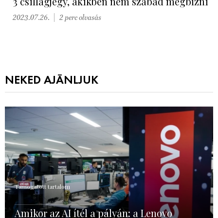
3 csillagjegy, akikben nem szabad megbízni
2023.07.26.
2 perc olvasás
NEKED AJÁNLJUK
Támogatott tartalom
Amikor az AI ítél a pályán: a Lenovo