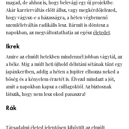
magad, de ahhoz is, hogy belevágj egy új projektbe.
Akár karrierváltás előtt állsz, vagy megkérdőjelezed,
hogy vágysz-e a házasságra, a héten végbemenő
szemléletváltás radikális lesz. Bármit is döntesz a
napokban, az megváltoztathatja az egész
életedet
.
Ikrek
Amire az elmúlt hetekben mindennél jobban vágytál, az
a béke. Míg a múlt heti újhold délutáni sétának tűnt egy
japánkertben, addig a héten a Jupiter elhozza neked a
bőség és a kényelem érzetét is. Élvezd mindazt a jót,
amit a napokban kapsz a csillagoktól. Az biztosnak
látszik, hogy nem lesz okod panaszra!
Rák
Társadalmi életed jelentősen kibővült az elmúlt