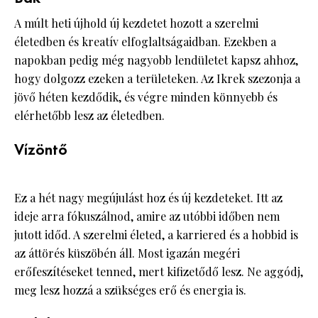
A múlt heti újhold új kezdetet hozott a szerelmi
életedben és kreatív elfoglaltságaidban. Ezekben a
napokban pedig még nagyobb lendületet kapsz ahhoz,
hogy dolgozz ezeken a területeken. Az Ikrek szezonja a
jövő héten kezdődik, és végre minden könnyebb és
elérhetőbb lesz az életedben.
Vízöntő
Ez a hét nagy megújulást hoz és új kezdeteket. Itt az
ideje arra fókuszálnod, amire az utóbbi időben nem
jutott időd. A szerelmi életed, a karriered és a hobbid is
az áttörés küszöbén áll. Most igazán megéri
erőfeszítéseket tenned, mert kifizetődő lesz. Ne aggódj,
meg lesz hozzá a szükséges erő és energia is.