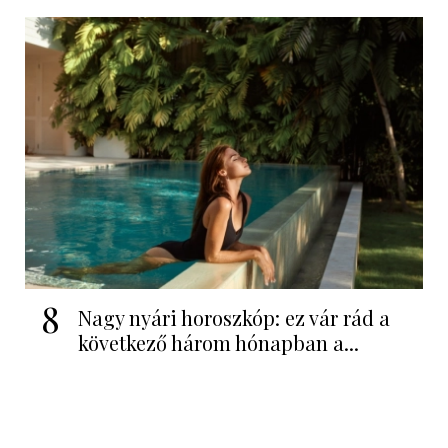
8
Nagy nyári horoszkóp: ez vár rád a
következő három hónapban a...