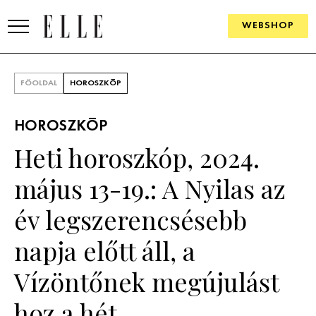
WEBSHOP
DIVAT
FŐOLDAL
HOROSZKÓP
ELLE DIGITAL
HOROSZKÓP
GOURMET AWARDS
Heti horoszkóp, 2024.
SZÉPSÉG
május 13-19.: A Nyilas az
KULTÚRA
év legszerencsésebb
PSZICHÉ
napja előtt áll, a
Vízöntőnek megújulást
ÉLETMÓD
hoz a hét
PÁRKAPCSOLAT