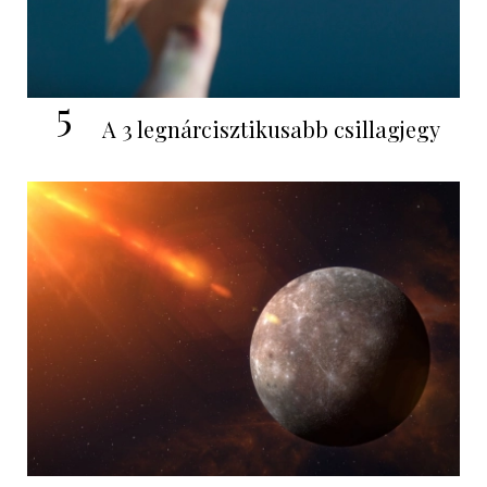
5
A 3 legnárcisztikusabb csillagjegy