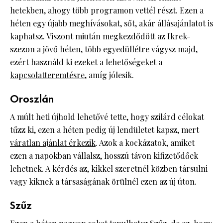
hetekben, ahogy több programon vettél részt. Ezen a
héten egy újabb meghívásokat, sőt, akár állásajánlatot is
kaphatsz. Viszont miután megkezdődött az Ikrek-
szezon a jövő héten, több egyedüllétre vágysz majd,
ezért használd ki ezeket a lehetőségeket a
kapcsolatteremtésre
, amíg jólesik.
Oroszlán
A múlt heti újhold lehetővé tette, hogy szilárd célokat
tűzz ki, ezen a héten pedig új lendületet kapsz, mert
váratlan ajánlat érkezik
. Azok a kockázatok, amiket
ezen a napokban vállalsz, hosszú távon kifizetődőek
lehetnek. A kérdés az, kikkel szeretnél közben társulni
vagy kiknek a társaságának örülnél ezen az új úton.
Szűz