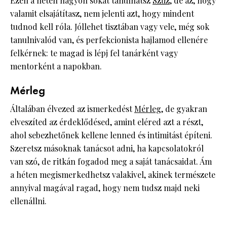
Ezen a héten nagyon sokat tanulhatsz
Szűz
, de az, hogy
valamit elsajátítasz, nem jelenti azt, hogy mindent
tudnod kell róla. Jóllehet tisztában vagy vele, még sok
tanulnivalód van, és perfekcionista hajlamod ellenére
felkérnek: te magad is lépj fel tanárként vagy
mentorként a napokban.
Mérleg
Általában élvezed az ismerkedést
Mérleg
, de gyakran
elveszíted az érdeklődésed, amint eléred azt a részt,
ahol sebezhetőnek kellene lenned és intimitást építeni.
Szeretsz másoknak tanácsot adni, ha kapcsolatokról
van szó, de ritkán fogadod meg a saját tanácsaidat. Ám
a héten megismerkedhetsz valakivel, akinek természete
annyival magával ragad, hogy nem tudsz majd neki
ellenállni.