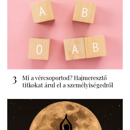
3
Mi a vércsoportod? Hajmeresztő
titkokat árul el a személyiségedről