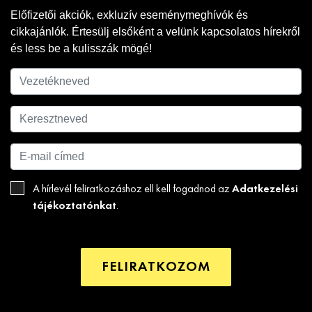
Előfizetői akciók, exkluzív eseménymeghívók és
cikkajánlók. Értesülj elsőként a velünk kapcsolatos hírekről
és less be a kulisszák mögé!
Adatkezelési
A hírlevél feliratkozáshoz ell kell fogadnod az
tájékoztatónkat
.
FELIRATKOZOM