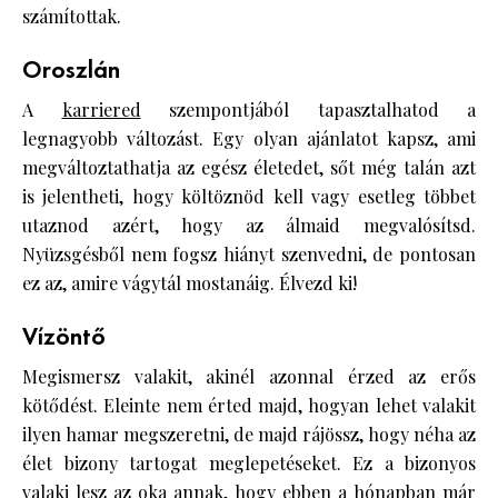
számítottak.
Oroszlán
A
karriered
szempontjából tapasztalhatod a
legnagyobb változást. Egy olyan ajánlatot kapsz, ami
megváltoztathatja az egész életedet, sőt még talán azt
is jelentheti, hogy költöznöd kell vagy esetleg többet
utaznod azért, hogy az álmaid megvalósítsd.
Nyüzsgésből nem fogsz hiányt szenvedni, de pontosan
ez az, amire vágytál mostanáig. Élvezd ki!
Vízöntő
Megismersz valakit, akinél azonnal érzed az erős
kötődést. Eleinte nem érted majd, hogyan lehet valakit
ilyen hamar megszeretni, de majd rájössz, hogy néha az
élet bizony tartogat meglepetéseket. Ez a bizonyos
valaki lesz az oka annak, hogy ebben a
hónapban
már