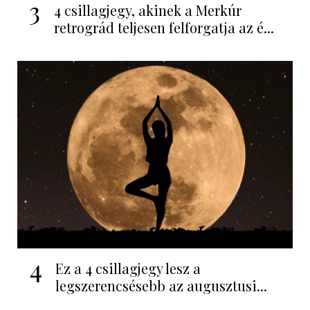
3
4 csillagjegy, akinek a Merkúr
retrográd teljesen felforgatja az é...
4
Ez a 4 csillagjegy lesz a
legszerencsésebb az augusztusi...