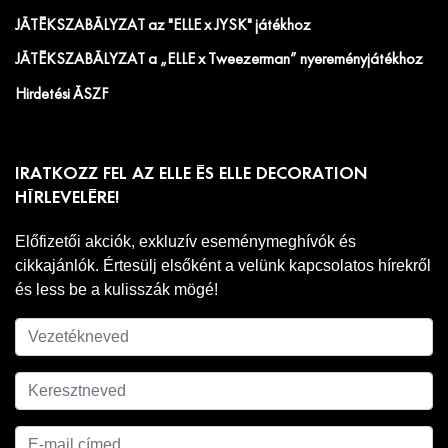
JÁTÉKSZABÁLYZAT az "ELLE x JYSK" játékhoz
JÁTÉKSZABÁLYZAT a „ELLE x Tweezerman” nyereményjátékhoz
Hirdetési ÁSZF
IRATKOZZ FEL AZ ELLE ÉS ELLE DECORATION
HÍRLEVELÉRE!
Előfizetői akciók, exkluzív eseménymeghívók és
cikkajánlók. Értesülj elsőként a velünk kapcsolatos hírekről
és less be a kulisszák mögé!