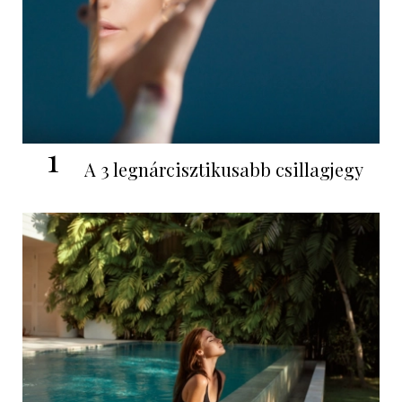
1
A 3 legnárcisztikusabb csillagjegy