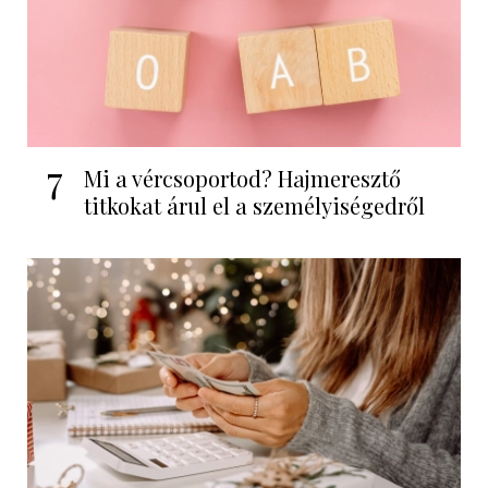
7
Mi a vércsoportod? Hajmeresztő
titkokat árul el a személyiségedről