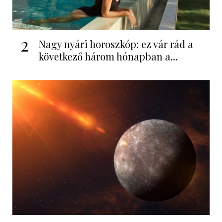
2
Nagy nyári horoszkóp: ez vár rád a
következő három hónapban a...