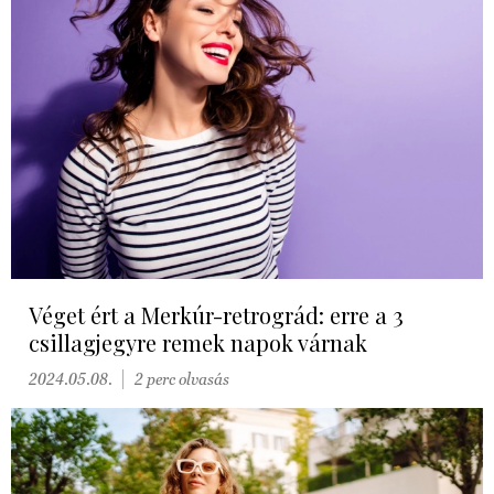
Véget ért a Merkúr-retrográd: erre a 3
csillagjegyre remek napok várnak
2024.05.08.
2 perc olvasás