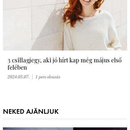
3 csillagjegy, aki jó hírt kap még május első
felében
2024.05.07.
1 perc olvasás
NEKED AJÁNLJUK