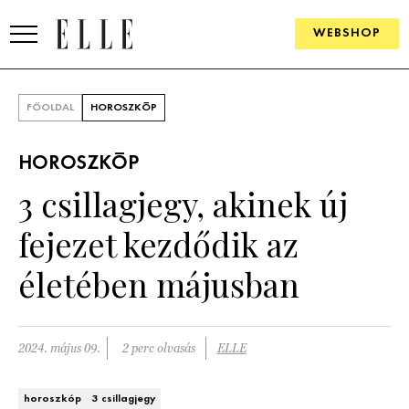
WEBSHOP
DIVAT
FŐOLDAL
HOROSZKÓP
ELLE DIGITAL
HOROSZKÓP
GOURMET AWARDS
3 csillagjegy, akinek új
SZÉPSÉG
fejezet kezdődik az
KULTÚRA
életében májusban
PSZICHÉ
2024. május 09.
2 perc olvasás
ELLE
ÉLETMÓD
PÁRKAPCSOLAT
horoszkóp
3 csillagjegy