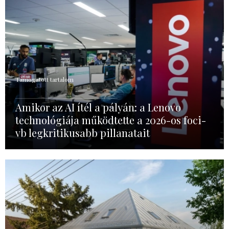
Támogatott tartalom
Amikor az AI ítél a pályán: a Lenovo
technológiája működtette a 2026-os foci-
vb legkritikusabb pillanatait