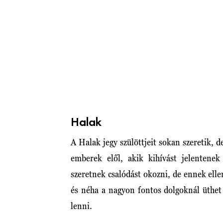
Halak
A Halak jegy szülöttjeit sokan szeretik, d
emberek elől, akik kihívást jelentene
szeretnek csalódást okozni, de ennek ell
és néha a nagyon fontos dolgoknál üthet
lenni.