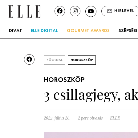
HÍRLEVÉL
DIVAT
ELLE DIGITAL
GOURMET AWARDS
SZÉPSÉG
FŐOLDAL
HOROSZKÓP
HOROSZKÓP
3 csillagjegy,
2023. július 26.
2 perc olvasás
ELLE