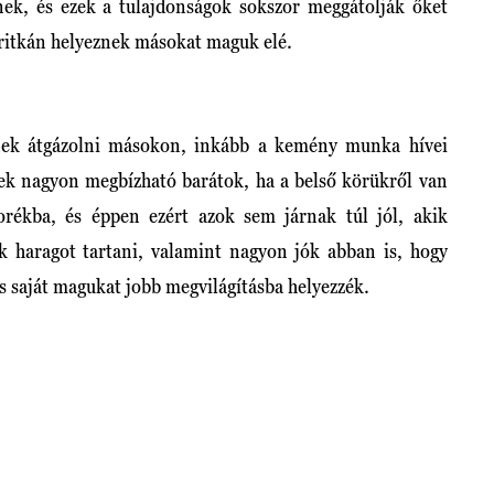
tnek, és ezek a tulajdonságok sokszor meggátolják őket
 ritkán helyeznek másokat maguk elé.
etnek átgázolni másokon, inkább a kemény munka hívei
zek nagyon megbízható barátok, ha a belső körükről van
rékba, és éppen ezért azok sem járnak túl jól, akik
ek haragot tartani, valamint nagyon jók abban is, hogy
s saját magukat jobb megvilágításba helyezzék.