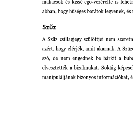
makacsok és kissé ego-vezérelte is lehe
abban, hogy hűséges barátok legyenek, és
Szűz
A Szűz csillagjegy szülöttjei nem szer
azért, hogy elérjék, amit akarnak. A Szü
szó, de nem engednek be bárkit a bubo
elvesztették a bizalmukat. Sokáig képes
manipuláljának bizonyos információkat, é