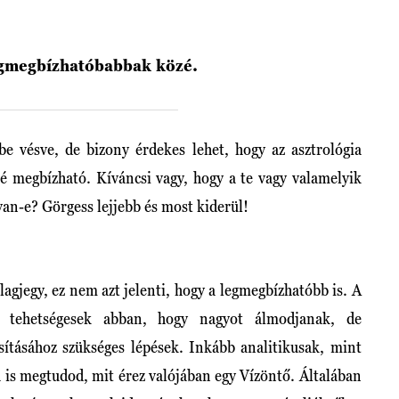
 legmegbízhatóbabbak közé.
e vésve, de bizony érdekes lehet, hogy az asztrológia
é megbízható. Kíváncsi vagy, hogy a te vagy valamelyik
van-e? Görgess lejjebb és most kiderül!
lagjegy, ez nem azt jelenti, hogy a legmegbízhatóbb is. A
k tehetségesek abban, hogy nagyot álmodjanak, de
sításához szükséges lépések. Inkább analitikusak, mint
 is megtudod, mit érez valójában egy Vízöntő. Általában