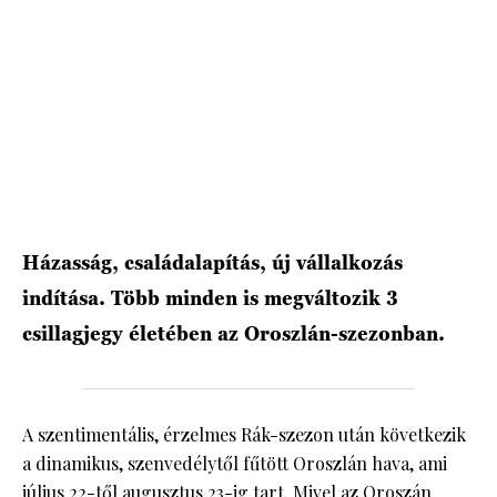
HÍRLEVÉL
Házasság, családalapítás, új vállalkozás
indítása. Több minden is megváltozik 3
csillagjegy életében az Oroszlán-szezonban.
A szentimentális, érzelmes Rák-szezon után következik
a dinamikus, szenvedélytől fűtött Oroszlán hava, ami
július 22-től augusztus 23-ig tart. Mivel az Oroszán