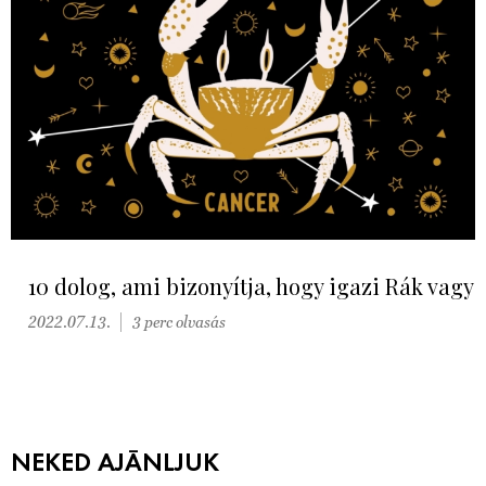
10 dolog, ami bizonyítja, hogy igazi Rák vagy
2022.07.13.
3 perc olvasás
NEKED AJÁNLJUK