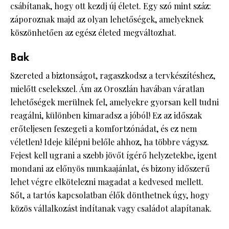
csábítanak, hogy ott kezdj új életet. Egy szó mint száz:
záporoznak majd az olyan lehetőségek, amelyeknek
köszönhetően az egész életed megváltozhat.
Bak
Szereted a biztonságot, ragaszkodsz a tervkészítéshez,
mielőtt cselekszel. Ám az Oroszlán havában váratlan
lehetőségek merülnek fel, amelyekre gyorsan kell tudni
reagálni, különben kimaradsz a jóból! Ez az időszak
erőteljesen feszegeti a komfortzónádat, és ez nem
véletlen! Ideje kilépni belőle ahhoz, ha többre vágysz.
Fejest kell ugrani a szebb jövőt ígérő helyzetekbe, igent
mondani az előnyös munkaajánlat, és bizony időszerű
lehet végre elkötelezni magadat a kedvesed mellett.
Sőt, a tartós kapcsolatban élők dönthetnek úgy, hogy
közös vállalkozást indítanak vagy családot alapítanak.