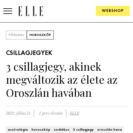
WEBSHOP
DIVAT
FŐOLDAL
HOROSZKÓP
ELLE DIGITAL
CSILLAGJEGYEK
GOURMET AWARDS
3 csillagjegy, akinek
SZÉPSÉG
megváltozik az élete az
KULTÚRA
Oroszlán havában
PSZICHÉ
2022. július 21.
2 perc olvasás
ELLE
ÉLETMÓD
PÁRKAPCSOLAT
asztrológia
horoszkóp
zodiákus
3 csillagjegy
oroszlán hava