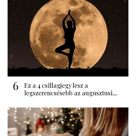
6
Ez a 4 csillagjegy lesz a
legszerencsésebb az augusztusi...