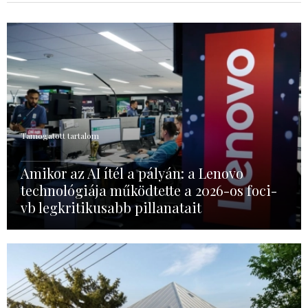
Támogatott tartalom
Amikor az AI ítél a pályán: a Lenovo
technológiája működtette a 2026-os foci-
vb legkritikusabb pillanatait