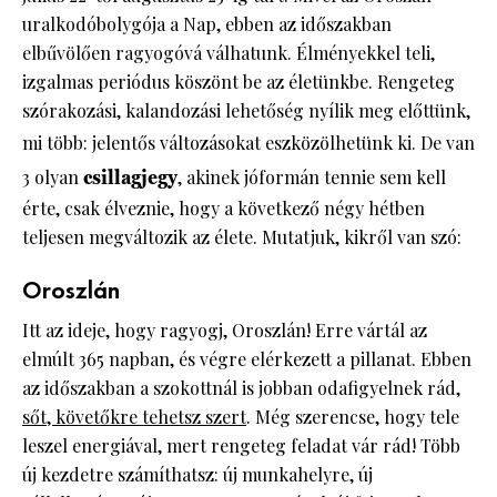
uralkodóbolygója a Nap, ebben az időszakban
elbűvölően ragyogóvá válhatunk. Élményekkel teli,
izgalmas periódus köszönt be az életünkbe. Rengeteg
szórakozási, kalandozási lehetőség nyílik meg előttünk,
mi több: jelentős változásokat eszközölhetünk ki. De van
3 olyan
csillagjegy
, akinek jóformán tennie sem kell
érte, csak élveznie, hogy a következő négy hétben
teljesen megváltozik az élete. Mutatjuk, kikről van szó:
Oroszlán
Itt az ideje, hogy ragyogj, Oroszlán! Erre vártál az
elmúlt 365 napban, és végre elérkezett a pillanat. Ebben
az időszakban a szokottnál is jobban odafigyelnek rád,
sőt, követőkre tehetsz szert
. Még szerencse, hogy tele
leszel energiával, mert rengeteg feladat vár rád! Több
új kezdetre számíthatsz: új munkahelyre, új