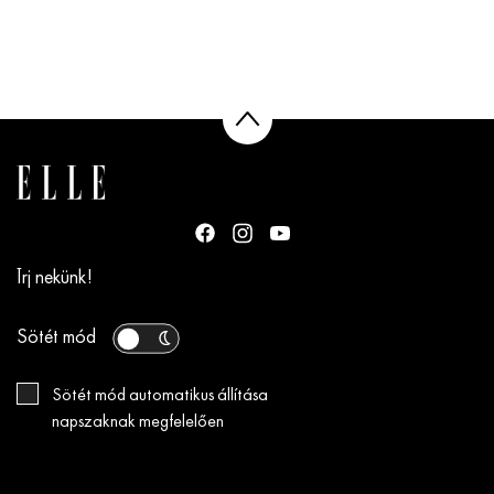
Írj nekünk!
Sötét mód
Sötét mód automatikus állítása
napszaknak megfelelően