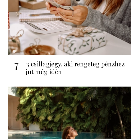
7
3 csillagjegy, aki rengeteg pénzhez
jut még idén