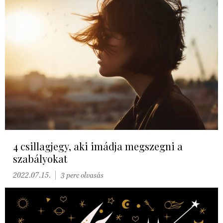
4 csillagjegy, aki imádja megszegni a
szabályokat
2022.07.15.
3 perc olvasás