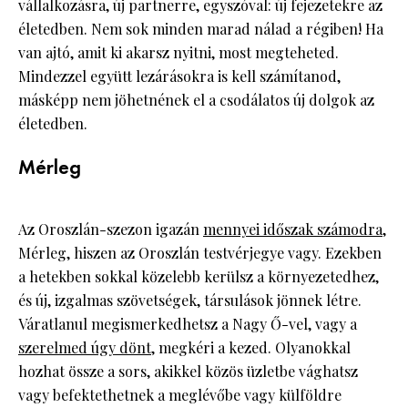
vállalkozásra, új partnerre, egyszóval: új fejezetekre az
életedben. Nem sok minden marad nálad a régiben! Ha
van ajtó, amit ki akarsz nyitni, most megteheted.
Mindezzel együtt lezárásokra is kell számítanod,
másképp nem jöhetnének el a csodálatos új dolgok az
életedben.
Mérleg
Az Oroszlán-szezon igazán
mennyei időszak számodra
,
Mérleg, hiszen az Oroszlán testvérjegye vagy. Ezekben
a hetekben sokkal közelebb kerülsz a környezetedhez,
és új, izgalmas szövetségek, társulások jönnek létre.
Váratlanul megismerkedhetsz a Nagy Ő-vel, vagy a
szerelmed úgy dönt
, megkéri a kezed. Olyanokkal
hozhat össze a sors, akikkel közös üzletbe vághatsz
vagy befektethetnek a meglévőbe vagy külföldre