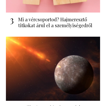
3
Mi a vércsoportod? Hajmeresztő
titkokat árul el a személyiségedről