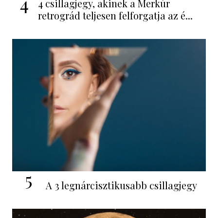
4
4 csillagjegy, akinek a Merkúr
retrográd teljesen felforgatja az é...
5
A 3 legnárcisztikusabb csillagjegy