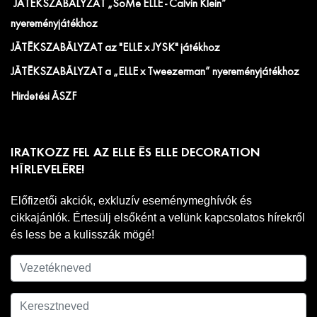
JÁTÉKSZABÁLYZAT „SoMe ELLE - Calvin Klein”
nyereményjátékhoz
JÁTÉKSZABÁLYZAT az "ELLE x JYSK" játékhoz
JÁTÉKSZABÁLYZAT a „ELLE x Tweezerman” nyereményjátékhoz
Hirdetési ÁSZF
IRATKOZZ FEL AZ ELLE ÉS ELLE DECORATION
HÍRLEVELÉRE!
Előfizetői akciók, exkluzív eseménymeghívók és
cikkajánlók. Értesülj elsőként a velünk kapcsolatos hírekről
és less be a kulisszák mögé!