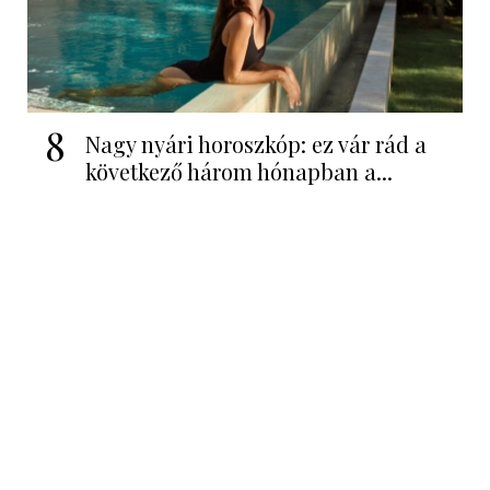
8
Nagy nyári horoszkóp: ez vár rád a
következő három hónapban a...