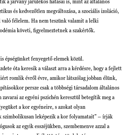
ik a járvány járulékos hatásai is, mint az általános
ztikus és kedvezőtlen megváltozása, a szociális izoláció,
ól való félelem. Ha nem teszünk valamit a lelki
odémia követi, figyelmeztetnek a szakértők.
is épségünket fenyegető elemek közül.
te óta keresik a választ arra a kérdésre, hogy a fejlett
iért romlik évről évre, amikor látszólag jobban élünk,
pításokkor persze csak a többségi társadalom általános
 zavarai az egyéni pszichén keresztül betegítik meg a
yegüket a kor egyéneire, s azokat olyan
 szimbolikusan leképezik a kor folyamatait” – írják
ógusok az egyik esszéjükben, szembemenve azzal a