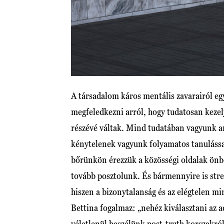
A társadalom káros mentális zavarairól e
megfeledkezni arról, hogy tudatosan kezel
részévé váltak. Mind tudatában vagyunk a
kénytelenek vagyunk folyamatos tanulással 
bőrünkön érezzük a közösségi oldalak önbec
tovább posztolunk. És bármennyire is stre
hiszen a bizonytalanság és az elégtelen mi
Bettina fogalmaz: „nehéz kiválasztani az 
véletlenül beszélünk post-truth korszakról