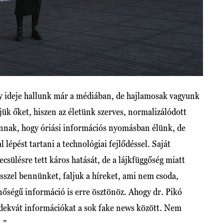
gy ideje hallunk már a médiában, de hajlamosak vagyunk
jük őket, hiszen az életünk szerves, normalizálódott
nnak, hogy óriási információs nyomásban élünk, de
lépést tartani a technológiai fejlődéssel. Saját
sülésre tett káros hatását, de a lájkfüggőség miatt
sszel bennünket, faljuk a híreket, ami nem csoda,
nőségű információ is erre ösztönöz. Ahogy dr. Pikó
adekvát információkat a sok fake news között. Nem
.”