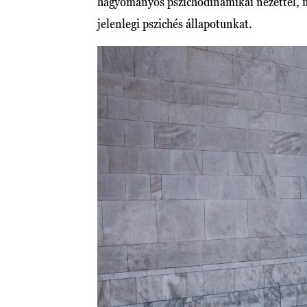
hagyományos pszichodinamikai nézettel, m
jelenlegi pszichés állapotunkat.