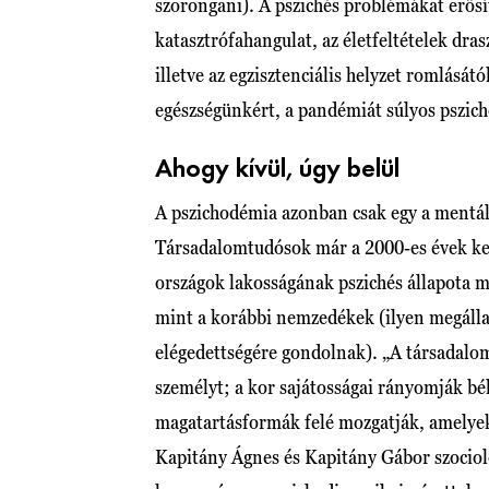
szorongani). A pszichés problémákat erősít
katasztrófahangulat, az életfeltételek dras
illetve az egzisztenciális helyzet romlását
egészségünkért, a pandémiát súlyos pszich
Ahogy kívül, úgy belül
A pszichodémia azonban csak egy a mentál
Társadalomtudósok már a 2000-es évek kezde
országok lakosságának pszichés állapota m
mint a korábbi nemzedékek (ilyen megálla
elégedettségére gondolnak). „A társadalom
személyt; a kor sajátosságai rányomják bél
magatartásformák felé mozgatják, amelyek
Kapitány Ágnes és Kapitány Gábor szociol