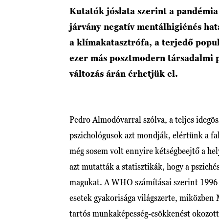
Kutatók jóslata szerint a pandémia
járvány negatív mentálhigiénés hatá
a klímakatasztrófa, a terjedő popu
ezer más posztmodern társadalmi p
változás árán érhetjük el.
Pedro Almodóvarral szólva, a teljes idegö
pszichológusok azt mondják, elértünk a fa
még sosem volt ennyire kétségbeejtő a hel
azt mutatták a statisztikák, hogy a pszich
magukat. A WHO számításai szerint 1996 é
esetek gyakorisága világszerte, miközben
tartós munkaképesség-csökkenést okozott.