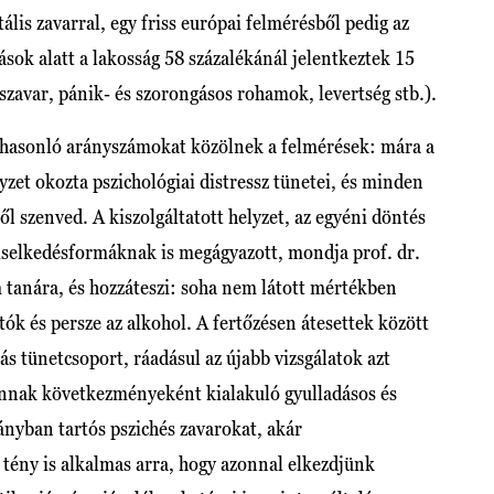
ális zavarral, egy friss európai felmérésből pedig az
ások alatt a lakosság 58 százalékánál jelentkeztek 15
szavar, pánik- és szorongásos rohamok, levertség stb.).
 hasonló arányszámokat közölnek a felmérések: mára a
yzet okozta pszichológiai distressz tünetei, és minden
 szenved. A kiszolgáltatott helyzet, az egyéni döntés
viselkedésformáknak is megágyazott, mondja prof. dr.
tanára, és hozzáteszi: soha nem látott mértékben
ók és persze az alkohol. A fertőzésen átesettek között
ás tünetcsoport, ráadásul az újabb vizsgálatok azt
z annak következményeként kialakuló gyulladásos és
yban tartós pszichés zavarokat, akár
tény is alkalmas arra, hogy azonnal elkezdjünk