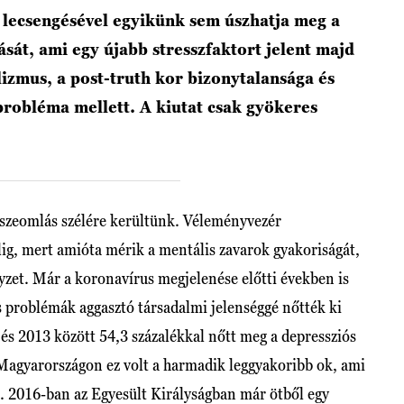
 lecsengésével egyikünk sem úszhatja meg a
sát, ami egy újabb stresszfaktort jelent majd
lizmus, a post-truth kor bizonytalansága és
robléma mellett. A kiutat csak gyökeres
sszeomlás szélére kerültünk. Véleményvezér
lig, mert amióta mérik a mentális zavarok gyakoriságát,
yzet. Már a koronavírus megjelenése előtti években is
és problémák aggasztó társadalmi jelenséggé nőtték ki
s 2013 között 54,3 százalékkal nőtt meg a depressziós
 Magyarországon ez volt a harmadik leggyakoribb ok, ami
 2016-ban az Egyesült Királyságban már ötből egy