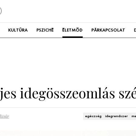
KULTÚRA
PSZICHÉ
ÉLETMÓD
PÁRKAPCSOLAT
ljes idegösszeomlás sz
izsár
egészség
idegrendszer
me