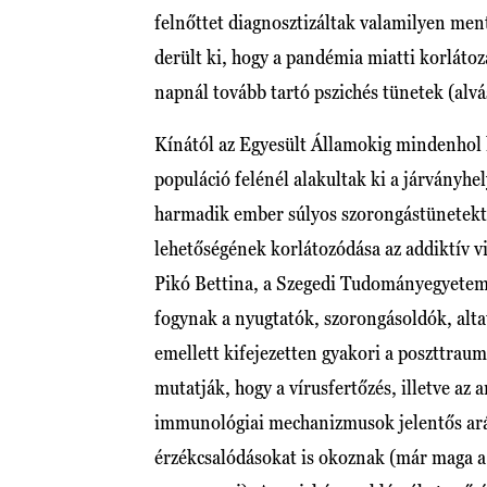
felnőttet diagnosztizáltak valamilyen ment
derült ki, hogy a pandémia miatti korlátoz
napnál tovább tartó pszichés tünetek (alvá
Kínától az Egyesült Államokig mindenhol
populáció felénél alakultak ki a járványhel
harmadik ember súlyos szorongástünetektől
lehetőségének korlátozódása az addiktív 
Pikó Bettina, a Szegedi Tudományegyetem 
fogynak a nyugtatók, szorongásoldók, altat
emellett kifejezetten gyakori a poszttraum
mutatják, hogy a vírusfertőzés, illetve a
immunológiai mechanizmusok jelentős arán
érzékcsalódásokat is okoznak (már maga a 