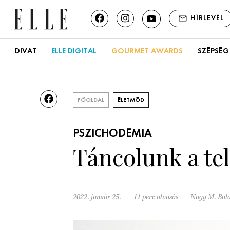
HÍRLEVÉL
DIVAT
ELLE DIGITAL
GOURMET AWARDS
SZÉPSÉG
FŐOLDAL
ÉLETMÓD
PSZICHODÉMIA
Táncolunk a te
2022. január 25.
11 perc olvasás
Nagy M. Bold