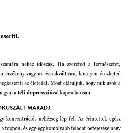
eseríti.
számára nehéz időszak. Ha szereted a természetet,
űen érzékeny vagy az évszakváltásra, könnyen érezheted
megkeseríti az életedet. Most eláruljuk, hogy mik azok a
hagyni a
téli depresszió
val kapcsolatosan.
FÓKUSZÁLT MARADJ
gy koncentrációs nehézség lép fel. Az érintettek egész
 a toppon, és egy-egy komolyabb feladat befejezése nagy