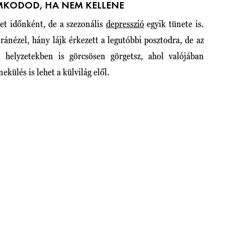
MKODOD, HA NEM KELLENE
et időnként, de a szezonális
depresszió
egyik tünete is.
ánézel, hány lájk érkezett a legutóbbi posztodra, de az
helyzetekben is görcsösen görgetsz, ahol valójában
ekülés is lehet a külvilág elől.