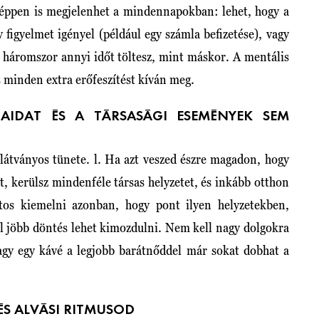
eképpen is megjelenhet a mindennapokban: lehet, hogy a
figyelmet igényel (például egy számla befizetése), vagy
l háromszor annyi időt töltesz, mint máskor. A mentális
 minden extra erőfeszítést kíván meg.
AIDAT ÉS A TÁRSASÁGI ESEMÉNYEK SEM
k látványos tünete. l. Ha azt veszed észre magadon, hogy
 kerülsz mindenféle társas helyzetet, és inkább otthon
ntos kiemelni azonban, hogy pont ilyen helyzetekben,
l jöbb döntés lehet kimozdulni. Nem kell nagy dolgokra
vagy egy kávé a legjobb barátnőddel már sokat dobhat a
 ÉS ALVÁSI RITMUSOD