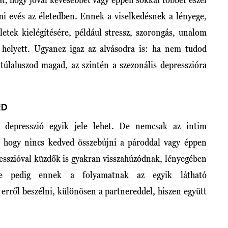
mi evés az életedben. Ennek a viselkedésnek a lényege,
letek kielégítésére, például stressz, szorongás, unalom
g helyett. Ugyanez igaz az alvásodra is: ha nem tudod
 túlaluszod magad, az szintén a szezonális depresszióra
ED
s depresszió egyik jele lehet. De nemcsak az intim
, hogy nincs kedved összebújni a pároddal vagy éppen
resszióval küzdők is gyakran visszahúzódnak, lényegében
lése pedig ennek a folyamatnak az egyik látható
erről beszélni, különösen a partnereddel, hiszen együtt