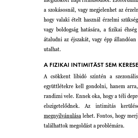
a szokásosnál, vagy megjelenhet az érzel
hogy valaki ételt használ érzelmi szükség
vagy boldogság hatására, a fizikai éhsé
átaludni az éjszakát, vagy épp állandóan
utalhat.
A FIZIKAI INTIMITÁST SEM KERES
A csökkent libidó szintén a szezonáli
együttlétekre kell gondolni, hanem arra
randizni vele. Ennek oka, hogy a téli dep
elszigetelődnek. Az intimitás kerü
megnyilvánulása
lehet. Fontos, hogy merj 
találhattok megoldást a problémára.