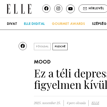
HÍRLEVÉL
DIVAT
ELLE DIGITAL
GOURMET AWARDS
SZÉPSÉG
FŐOLDAL
PSZICHÉ
MOOD
Ez a téli depre
figyelmen kívü
2025. november 25.
4 perc olvasás
ELLE