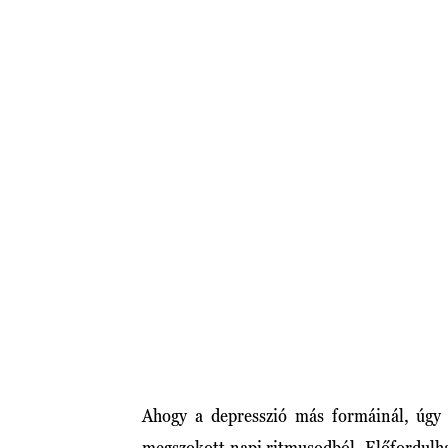
Ahogy a depresszió más formáinál, úgy a
megszokott napi ritmusodból. Előfordulha