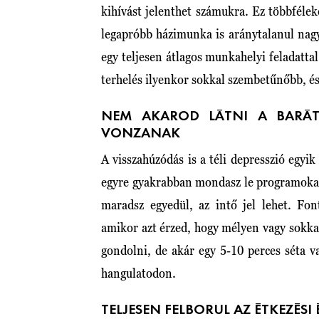
kihívást jelenthet számukra. Ez többfél
legapróbb házimunka is aránytalanul nagy 
egy teljesen átlagos munkahelyi feladatta
terhelés ilyenkor sokkal szembetűnőbb, és
NEM AKAROD LÁTNI A BARÁT
VONZANAK
A visszahúzódás is a téli depresszió egyi
egyre gyakrabban mondasz le programokat,
maradsz egyedül, az intő jel lehet. Fo
amikor azt érzed, hogy mélyen vagy sokka
gondolni, de akár egy 5-10 perces séta 
hangulatodon.
TELJESEN FELBORUL AZ ÉTKEZÉSI