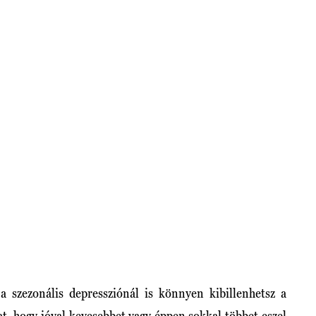
 szezonális depressziónál is könnyen kibillenhetsz a
t, hogy jóval kevesebbet vagy éppen sokkal többet eszel