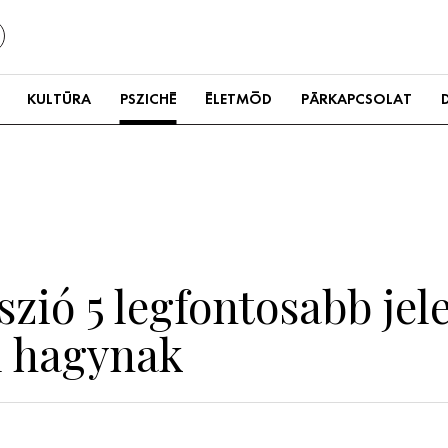
KULTÚRA
PSZICHÉ
ÉLETMÓD
PÁRKAPCSOLAT
sszió 5 legfontosabb jel
l hagynak