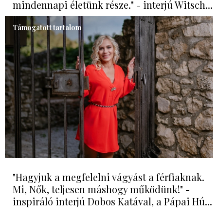
mindennapi életünk része." - interjú Witsch...
Támogatott tartalom
"Hagyjuk a megfelelni vágyást a férfiaknak.
Mi, Nők, teljesen máshogy működünk!" -
inspiráló interjú Dobos Katával, a Pápai Hú...