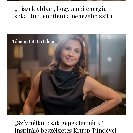
„Hiszek abban, hogy a női energia
sokat tud lendíteni a nehezebb szitu...
Támogatott tartalom
„Szív nélkül csak gépek lennénk " -
inspiráló beszélgetés Krupp Tündével