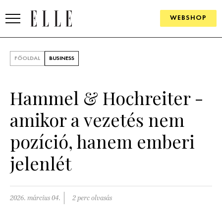
WEBSHOP
DIVAT
FŐOLDAL
BUSINESS
ELLE DIGITAL
Hammel & Hochreiter -
GOURMET AWARDS
amikor a vezetés nem
SZÉPSÉG
pozíció, hanem emberi
KULTÚRA
jelenlét
PSZICHÉ
ÉLETMÓD
2026. március 04.
2 perc olvasás
PÁRKAPCSOLAT