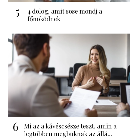
5
4 dolog, amit sose mondj a
főnöködnek
6
Mi az a kávéscsésze teszt, amin a
legtöbben megbuknak az állá...