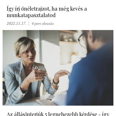
Így írj önéletrajzot, ha még kevés a
munkatapasztalatod
2022.11.17.
4 perc olvasás
Az állásinterjúk 5 legnehezebb kérdése - így