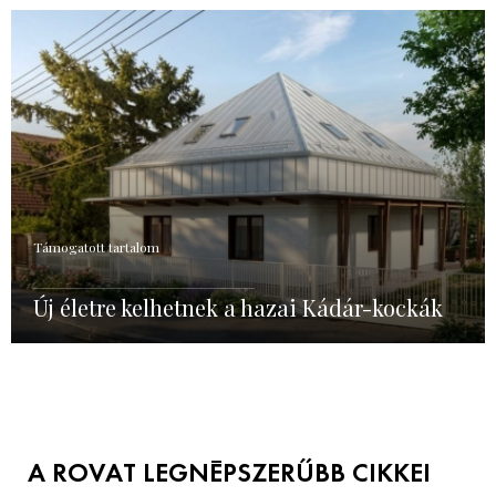
Támogatott tartalom
Új életre kelhetnek a hazai Kádár-kockák
A ROVAT LEGNÉPSZERŰBB CIKKEI