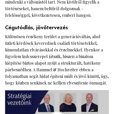
mindenki a változástól tart. Nem kívülről figyelik a
történéseket, hanem belülről dolgoznak –
felelősséggel, következetesen, emberi hangon.
Cégutódlás, jövőtervezés
Különösen érzékeny terület a generációváltás, ahol
üzleti kérdések keverednek családi történetekkel,
kimondatlan elvárásokkal és érzelmekkel. Ilyenkor a
figyelem kulcsszerepet játszik, hiszen a bizalom
kiépítése biztos alapot nyújt a strukturált, hatékony
párbeszédhez. A Hammel & Hochreiter ebben a
folyamatban segít hidat építeni múlt és jövő között, úgy,
hogy közben senkinek ne kelljen elveszítenie önmagát.