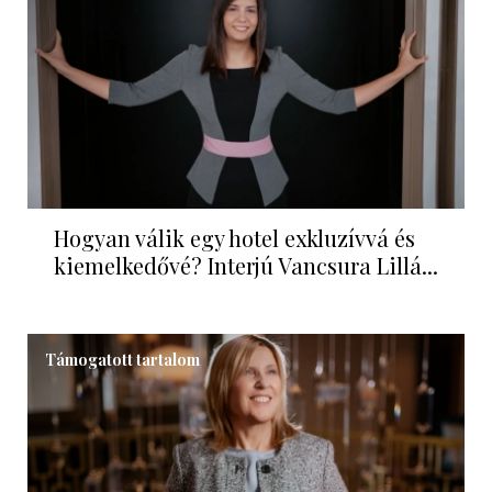
Hogyan válik egy hotel exkluzívvá és
kiemelkedővé? Interjú Vancsura Lillá...
Támogatott tartalom