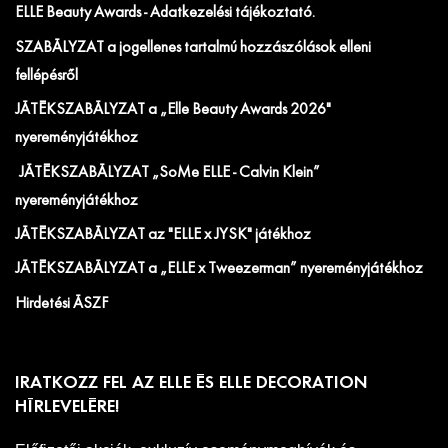
ELLE Beauty Awards - Adatkezelési tájékoztató.
SZABÁLYZAT a jogellenes tartalmú hozzászólások elleni
fellépésről
JÁTÉKSZABÁLYZAT a „Elle Beauty Awards 2026"
nyereményjátékhoz
JÁTÉKSZABÁLYZAT „SoMe ELLE - Calvin Klein”
nyereményjátékhoz
JÁTÉKSZABÁLYZAT az "ELLE x JYSK" játékhoz
JÁTÉKSZABÁLYZAT a „ELLE x Tweezerman” nyereményjátékhoz
Hirdetési ÁSZF
IRATKOZZ FEL AZ ELLE ÉS ELLE DECORATION
HÍRLEVELÉRE!