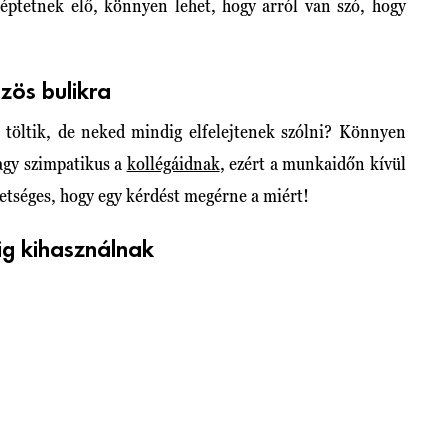
ptetnek elő, könnyen lehet, hogy arról van szó, hogy
zös bulikra
n töltik, de neked mindig elfelejtenek szólni? Könnyen
agy szimpatikus a
kollégáidnak
, ezért a munkaidőn kívül
hetséges, hogy egy kérdést megérne a miért!
ig kihasználnak