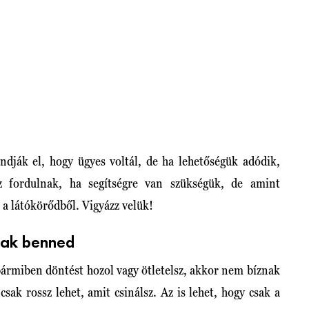
ndják el, hogy ügyes voltál, de ha lehetőségük adódik,
z fordulnak, ha segítségre van szükségük, de amint
a látókörődből. Vigyázz velük!
nak benned
ármiben döntést hozol vagy ötletelsz, akkor nem bíznak
sak rossz lehet, amit csinálsz. Az is lehet, hogy csak a