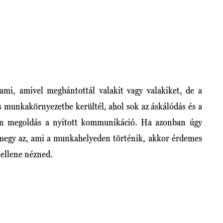
lami, amivel megbántottál valakit vagy valakiket, de a
s munkakörnyezetbe kerültél, ahol sok az áskálódás és a
len megoldás a nyitott kommunikáció. Ha azonban úgy
rámegy az, ami a munkahelyeden történik, akkor érdemes
ellene nézned.