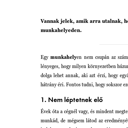
Vannak jelek, amik arra utalnak, 
munkahelyeden.
Egy
munkahely
en nem csupán az számí
lényeges, hogy milyen környezetben húzun
dolga lehet annak, aki azt érzi, hogy eg
hátrány éri. Fontos tudni, hogy sokszor ez
1. Nem léptetnek elő
Évek óta a cégnél vagy, és mindent megte
munkád, de mégsem látod az eredményét.