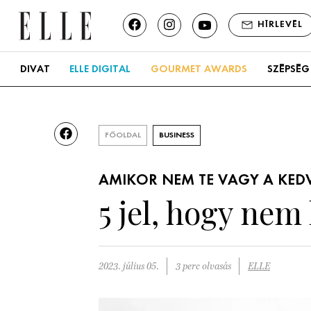
HÍRLEVÉL
DIVAT
ELLE DIGITAL
GOURMET AWARDS
SZÉPSÉG
FŐOLDAL
BUSINESS
AMIKOR NEM TE VAGY A KE
5 jel, hogy ne
2023. július 05.
3 perc olvasás
ELLE