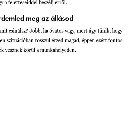
y a feletteseiddel beszélj erről.
érdemled meg az állásod
mit csinálsz? Jobb, ha óvatos vagy, mert úgy tűnik, hogy
yen szituációban rosszul érzed magad, éppen ezért fontos
rek vesznek körül a munkahelyeden.