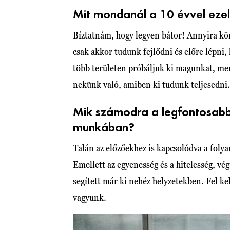
Mit mondanál a 10 évvel ez
Bíztatnám, hogy legyen bátor! Annyira k
csak akkor tudunk fejlődni és előre lépni
több területen próbáljuk ki magunkat, mert
nekünk való, amiben ki tudunk teljesedni.
Mik számodra a legfontosabb
munkában?
Talán az előzőekhez is kapcsolódva a foly
Emellett az egyenesség és a hitelesség, vé
segített már ki nehéz helyzetekben. Fel ke
vagyunk.