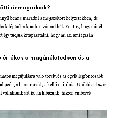
előtti önmagadnak?
önnyű benne maradni a megszokott helyzetekben, de
, ha kilépünk a komfort zónánkból. Fontos, hogy minél
 így tudjuk kitapasztalni, hogy mi az, ami igazán
 értékek a magánéletedben és a
amatos megújulásra való törekvés az egyik legfontosabb.
gül pedig a humorérzék, a kellő önirónia. Utóbbi sokszor
ll vállalnunk azt is, ha hibázunk, hiszen emberek