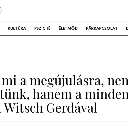
KULTÚRA
PSZICHÉ
ÉLETMÓD
PÁRKAPCSOLAT
mi a megújulásra, nem
ntünk, hanem a minden
jú Witsch Gerdával