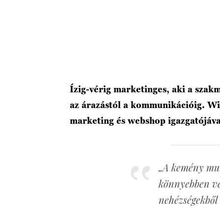
Ízig-vérig marketinges, aki a szak
az árazástól a kommunikációig. W
marketing és webshop igazgatójával
„A kemény mun
könnyebben veg
nehézségekből 