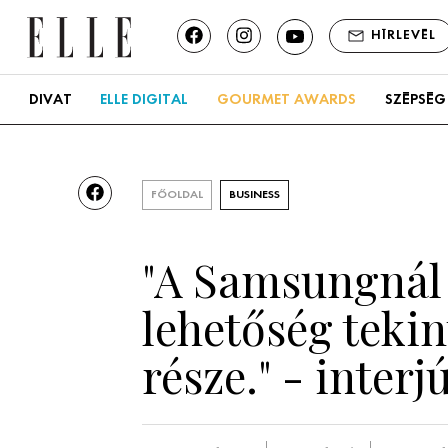
HÍRLEVÉL
DIVAT
ELLE DIGITAL
GOURMET AWARDS
SZÉPSÉG
FŐOLDAL
BUSINESS
"A Samsungnál 
lehetőség teki
része." - inter