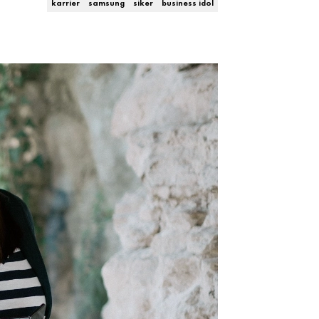
karrier
samsung
siker
business idol