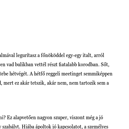
almával legurítasz a főnököddel egy-egy italt, arról
yen vad bulikban vettél részt fiatalabb korodban. Sőt,
 görbe hétvégét. A hétfő reggeli meetinget semmiképpen
d, mert ez akár tetszik, akár nem, nem tartozik sem a
ni? Ez alapvetően nagyon szuper, viszont még a jó
y szabályt. Hiába ápoltok jó kapcsolatot, a személyes