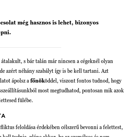
csolat még hasznos is lehet, bizonyos
épni.
 átalakult, s bár talán már nincsen a cégeknél olyan
e azért néhány szabályt így is be kell tartani. Azt
latot ápolsz a
főnök
öddel, viszont fontos tudnod, hogy
sszeállításunkból most megtudhatod, pontosan mik azok
lettesed fülébe.
TA
liktus feloldása érdekében célszerű bevonni a felettest,
 kell tudnia, pláne akkor, ha az személyes és nem