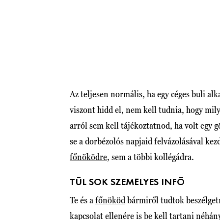
Az teljesen normális, ha egy céges buli alk
viszont hidd el, nem kell tudnia, hogy mil
arról sem kell tájékoztatnod, ha volt egy
se a dorbézolós napjaid felvázolásával kez
főnöködre
, sem a többi kollégádra.
TÚL SOK SZEMÉLYES INFÓ
Te és a
főnököd
bármiről tudtok beszélget
kapcsolat ellenére is be kell tartani néhán