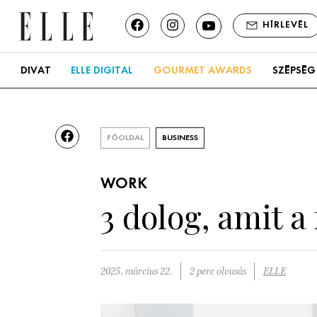
HÍRLEVÉL
DIVAT
ELLE DIGITAL
GOURMET AWARDS
SZÉPSÉG
FŐOLDAL
BUSINESS
WORK
3 dolog, amit 
2025. március 22.
2 perc olvasás
ELLE