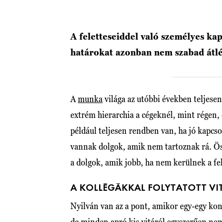
A feletteseiddel való személyes kap
határokat azonban nem szabad átl
A
munka
világa az utóbbi években teljesen
extrém hierarchia a cégeknél, mint régen, d
például teljesen rendben van, ha jó kapcso
vannak dolgok, amik nem tartoznak rá. Ö
a dolgok, amik jobb, ha nem kerülnek a fe
A KOLLÉGÁKKAL FOLYTATOTT VI
Nyilván van az a pont, amikor egy-egy konf
de minden apró kis vitáról egyszerűen nem