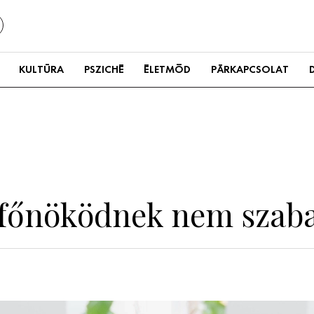
KULTÚRA
PSZICHÉ
ÉLETMÓD
PÁRKAPCSOLAT
a főnöködnek nem szaba