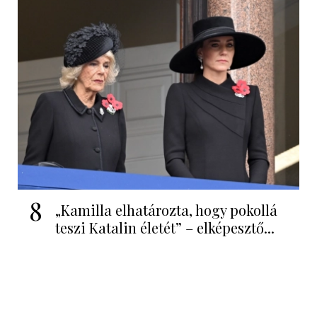
8
„Kamilla elhatározta, hogy pokollá
teszi Katalin életét” – elképesztő...