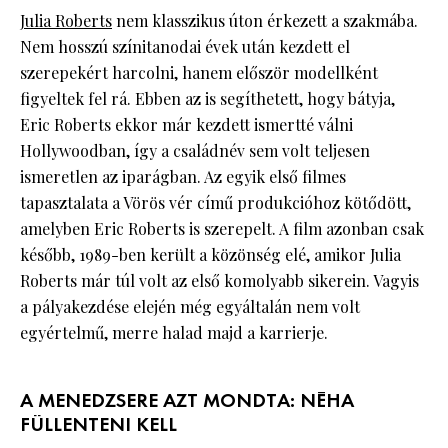
Julia Roberts
nem klasszikus úton érkezett a szakmába.
Nem hosszú színitanodai évek után kezdett el
szerepekért harcolni, hanem először modellként
figyeltek fel rá. Ebben az is segíthetett, hogy bátyja,
Eric Roberts ekkor már kezdett ismertté válni
Hollywoodban, így a családnév sem volt teljesen
ismeretlen az iparágban. Az egyik első filmes
tapasztalata a Vörös vér című produkcióhoz kötődött,
amelyben Eric Roberts is szerepelt. A film azonban csak
később, 1989-ben került a közönség elé, amikor Julia
Roberts már túl volt az első komolyabb sikerein. Vagyis
a pályakezdése elején még egyáltalán nem volt
egyértelmű, merre halad majd a karrierje.
A MENEDZSERE AZT MONDTA: NÉHA
FÜLLENTENI KELL