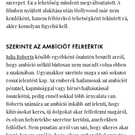
szerepet. Ez a lehetőség mindent megváltoztatott. A
filmben nyújtott alakítása után Hollywood már nem
kezdőként, hanem feltörekvő tehetségként tekintett rá,
akire komolyan figyelni kell.
SZERINTE AZ AMBÍCIÓT FÉLREÉRTIK
Julia Roberts
később egyébként őszintén beszélt arról,
hogy ambíció nélkül biztosan nem maradt volna ebben
a szakmában. Ugyanakkor szerinte maga a szó sokszor
rossz jelentést kap. Az emberek hajlamosak az ambíciót
pénzzel, kapzsisággal vagy hírnévhajhászással
összekötni, pedig ennél sokkal több árnyalata van.
Roberts számára az ambíció inkább azt jelenti, hogy
kihívásokat keres, új dolgokat akar felfedezni magáról,
és olyan helyzetekbe szeretne kerülni, amelyekben
fejlődhet. Nem pusztán arról van szó, hogy sikeres akar