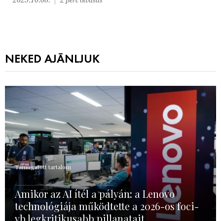
NEKED AJÁNLJUK
Támogatott tartalom
Amikor az AI ítél a pályán: a Lenovo
technológiája működtette a 2026-os foci-
vb legkritikusabb pillanatait