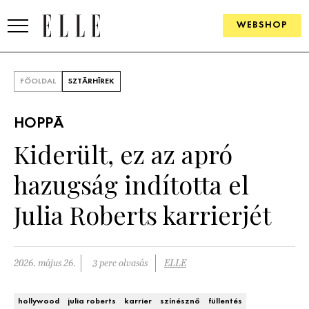
WEBSHOP
DIVAT
FŐOLDAL
SZTÁRHÍREK
ELLE DIGITAL
HOPPÁ
GOURMET AWARDS
Kiderült, ez az apró
SZÉPSÉG
hazugság indította el
KULTÚRA
Julia Roberts karrierjét
PSZICHÉ
2026. május 26.
3 perc olvasás
ELLE
ÉLETMÓD
PÁRKAPCSOLAT
hollywood
julia roberts
karrier
színésznő
füllentés