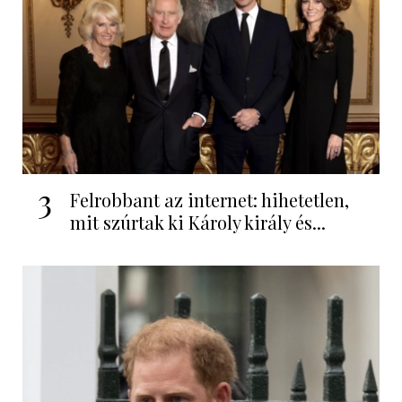
3
Felrobbant az internet: hihetetlen,
mit szúrtak ki Károly király és...