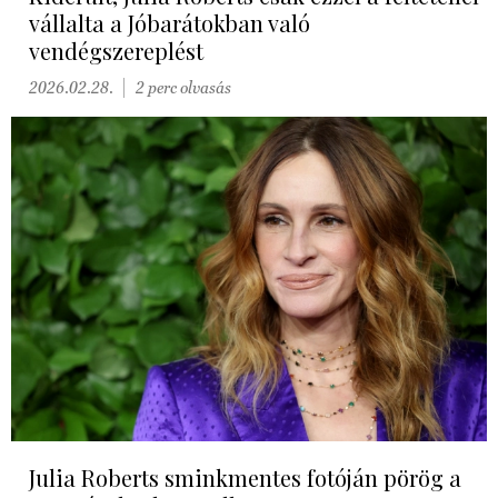
vállalta a Jóbarátokban való
vendégszereplést
2026.02.28.
2 perc olvasás
Julia Roberts sminkmentes fotóján pörög a