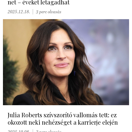
net – éveket letagadhat
2025.12.18.
3 perc olvasás
Julia Roberts szívszorító vallomás tett: ez
okozott neki nehézséget a karrierje elején
2025.10.08.
2 perc olvasás