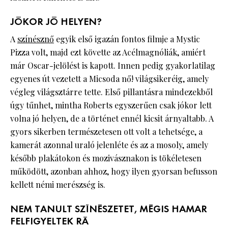
JÓKOR JÓ HELYEN?
A
színésznő
egyik első igazán fontos filmje a Mystic
Pizza volt, majd ezt követte az Acélmagnóliák, amiért
már Oscar-jelölést is kapott. Innen pedig gyakorlatilag
egyenes út vezetett a Micsoda nő! világsikeréig, amely
végleg világsztárre tette. Első pillantásra mindezekből
úgy tűnhet, mintha Roberts egyszerűen csak jókor lett
volna jó helyen, de a történet ennél kicsit árnyaltabb. A
gyors sikerben természetesen ott volt a tehetsége, a
kamerát azonnal uraló jelenléte és az a mosoly, amely
később plakátokon és mozivásznakon is tökéletesen
működött, azonban ahhoz, hogy ilyen gyorsan befusson
kellett némi merészség is.
NEM TANULT SZÍNÉSZETET, MÉGIS HAMAR
FELFIGYELTEK RÁ