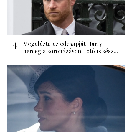
4
Megalázta az édesapját Harry
herceg a koronázáson, fotó is kész...