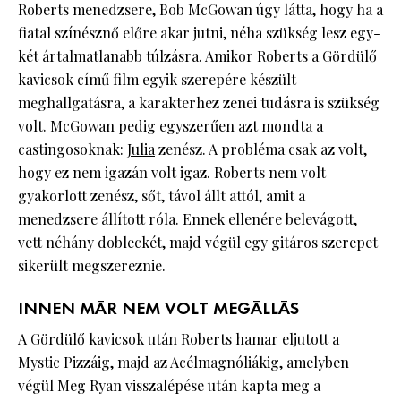
Roberts menedzsere, Bob McGowan úgy látta, hogy ha a
fiatal színésznő előre akar jutni, néha szükség lesz egy-
két ártalmatlanabb túlzásra. Amikor Roberts a Gördülő
kavicsok című film egyik szerepére készült
meghallgatásra, a karakterhez zenei tudásra is szükség
volt. McGowan pedig egyszerűen azt mondta a
castingosoknak:
Julia
zenész. A probléma csak az volt,
hogy ez nem igazán volt igaz. Roberts nem volt
gyakorlott zenész, sőt, távol állt attól, amit a
menedzsere állított róla. Ennek ellenére belevágott,
vett néhány dobleckét, majd végül egy gitáros szerepet
sikerült megszereznie.
INNEN MÁR NEM VOLT MEGÁLLÁS
A Gördülő kavicsok után Roberts hamar eljutott a
Mystic Pizzáig, majd az Acélmagnóliákig, amelyben
végül Meg Ryan visszalépése után kapta meg a