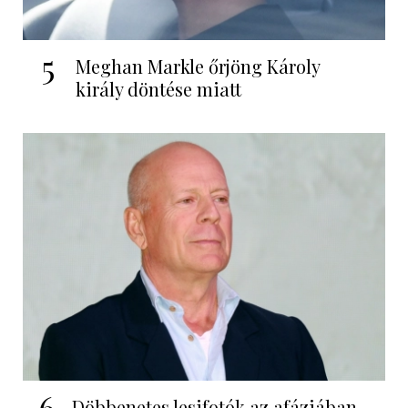
5
Meghan Markle őrjöng Károly
király döntése miatt
6
Döbbenetes lesifotók az afáziában