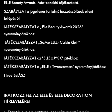
ELLE Beauty Awards - Adatkezelési tájékoztató.
SZABÁLYZAT a jogellenes tartalmú hozzászólások elleni
fellépésről
JÁTÉKSZABÁLYZAT a „Elle Beauty Awards 2026"
nyereményjátékhoz
JÁTÉKSZABÁLYZAT „SoMe ELLE - Calvin Klein”
nyereményjátékhoz
JÁTÉKSZABÁLYZAT az "ELLE x JYSK" játékhoz
JÁTÉKSZABÁLYZAT a „ELLE x Tweezerman” nyereményjátékhoz
Hirdetési ÁSZF
IRATKOZZ FEL AZ ELLE ÉS ELLE DECORATION
HÍRLEVELÉRE!