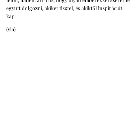
lenni, hanem arról is, hogy olyan emberekkel szeretne
együtt dolgozni, akiket tisztel, és akiktől inspirációt
kap.
(
via
)