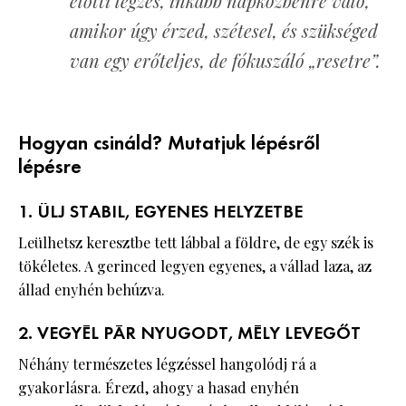
előtti légzés, inkább napközbenre való,
amikor úgy érzed, szétesel, és szükséged
van egy erőteljes, de fókuszáló „resetre”.
Hogyan csináld? Mutatjuk lépésről
lépésre
1. ÜLJ STABIL, EGYENES HELYZETBE
Leülhetsz keresztbe tett lábbal a földre, de egy szék is
tökéletes. A gerinced legyen egyenes, a vállad laza, az
állad enyhén behúzva.
2. VEGYÉL PÁR NYUGODT, MÉLY LEVEGŐT
Néhány természetes légzéssel hangolódj rá a
gyakorlásra. Érezd, ahogy a hasad enyhén