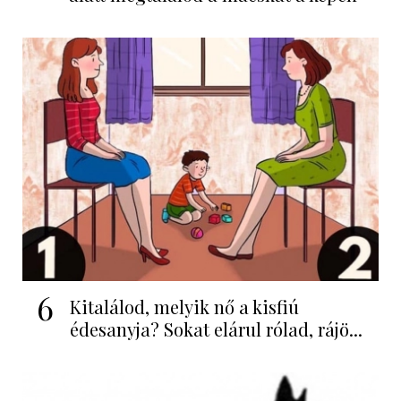
6
Kitalálod, melyik nő a kisfiú
édesanyja? Sokat elárul rólad, rájö...