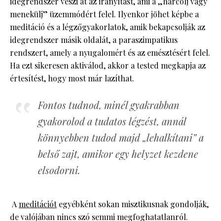
idegrendszer veszi át az irányítást, ami a „harcolj vagy
menekülj” üzemmódért felel. Ilyenkor jöhet képbe a
meditáció és a légzőgyakorlatok, amik bekapcsolják az
idegrendszer másik oldalát, a paraszimpatikus
rendszert, amely a nyugalomért és az emésztésért felel.
Ha ezt sikeresen aktiválod, akkor a tested megkapja az
értesítést, hogy most már lazíthat.
Fontos tudnod, minél gyakrabban
gyakorolod a tudatos légzést, annál
könnyebben tudod majd „lehalkítani” a
belső zajt, amikor egy helyzet kezdene
elsodorni.
A
meditációt
egyébként sokan misztikusnak gondolják,
de valójában nincs szó semmi megfoghatatlanról.