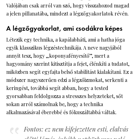
Valójában csak arról van szó, hogy visszahozod magad
a jelen pillanatába, mindezt a légzőgyakorlatok révén.
A légzőgyakorlat, ami csodákra képes
Létezik egy technika, a kapálabháti, ami a hatha jóga
egyik klasszikus légzéstechnikája. A neve nagyjából
annyit tesz, hogy „koponyafényesítő”, mert a
hagyomány szerint kitisztítja a fejet, élénkíti a tudatot,
miközben segít egyfajta belső stabilitást kialakítani. Ez a
módszer nagyszerűen edzi a légzőizmokat, serkenti a
keringést, továbbá segít abban, hogy a tested
gyorsabban feldolgozza a stresszes helyzeteket, sőt
sokan arról számolnak be, hogy a technika
alkalmazásával éberebbé és fókuszáltabbá váltak.
Fontos: ez nem kifejezetten esti, elalvás