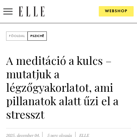
WEBSHOP
DIVAT
FŐOLDAL
PSZICHÉ
ELLE DIGITAL
A meditáció a kulcs –
GOURMET AWARDS
mutatjuk a
SZÉPSÉG
légzőgyakorlatot, ami
KULTÚRA
pillanatok alatt űzi el a
PSZICHÉ
stresszt
ÉLETMÓD
PÁRKAPCSOLAT
2025. december 04.
5 perc olvasás
ELLE