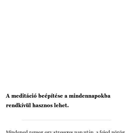
HÍRLEVÉL
A meditáció beépítése a mindennapokba
rendkívül hasznos lehet.
Mindened remeg egy stresszes nap után, a fejed pörög,