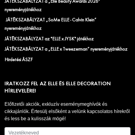
JÁTÉKSZABÁLYZAT a „Elle Beauty Awards 2026"
nyereményjátékhoz
JÁTÉKSZABÁLYZAT „SoMe ELLE - Calvin Klein”
nyereményjátékhoz
JÁTÉKSZABÁLYZAT az "ELLE x JYSK" játékhoz
JÁTÉKSZABÁLYZAT a „ELLE x Tweezerman” nyereményjátékhoz
Hirdetési ÁSZF
IRATKOZZ FEL AZ ELLE ÉS ELLE DECORATION
HÍRLEVELÉRE!
Előfizetői akciók, exkluzív eseménymeghívók és
cikkajánlók. Értesülj elsőként a velünk kapcsolatos hírekről
és less be a kulisszák mögé!