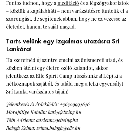
Fontos tudnod, hogy a
meditáció
és a légzőgyakorlatok
– köztük a kapálabháti – nem varázsütésre tüntetik el a
szorongást, de segítenek abban, hogy ne ez vezesse az
életedet, hanem te saját magad.
Tarts velünk egy izgalmas utazásra Srí
Lankára!
Ha szeretnéd új szintre emelni az önismereti utad, és
közben átélni egy életre szóló kalandot, akkor
jelentkezz az
Elle Spirit Camp
utazásunkra! Lépj ki a
hétköznapok zajából, és találd meg a lelki egyensúlyt
Srí Lanka varázslatos tájain!
Jelentkezés és érdeklődés: +36309994646
Morapitiye Katalin: kati@jetwing.hu
Tóth Adrienn: adrienn@jetwing.hu
Balogh Zelma: zelma.balogh@elle.hu