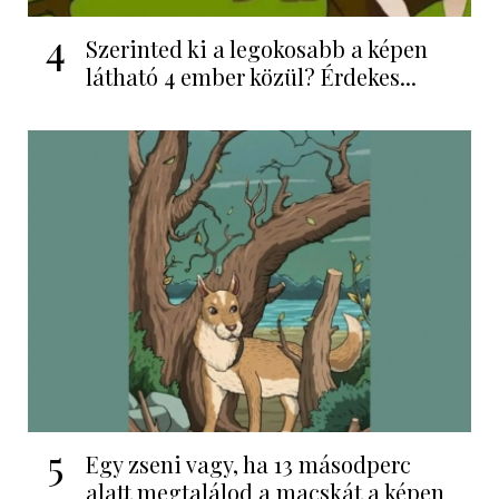
4
Szerinted ki a legokosabb a képen
látható 4 ember közül? Érdekes...
5
Egy zseni vagy, ha 13 másodperc
alatt megtalálod a macskát a képen