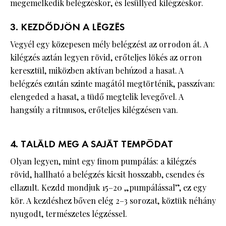
megemelkedik belégzéskor, és lesüllyed kilégzéskor.
3. KEZDŐDJÖN A LÉGZÉS
Vegyél egy közepesen mély belégzést az orrodon át. A
kilégzés aztán legyen rövid, erőteljes lökés az orron
keresztül, miközben aktívan behúzod a hasat. A
belégzés ezután szinte magától megtörténik, passzívan:
elengeded a hasat, a tüdő megtelik levegővel. A
hangsúly a ritmusos, erőteljes kilégzésen van.
4. TALÁLD MEG A SAJÁT TEMPÓDAT
Olyan legyen, mint egy finom pumpálás: a kilégzés
rövid, hallható a belégzés kicsit hosszabb, csendes és
ellazult. Kezdd mondjuk 15–20 „pumpálással”, ez egy
kör. A kezdéshez bőven elég 2–3 sorozat, köztük néhány
nyugodt, természetes légzéssel.