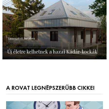
Támogatott tartalom
Új életre kelhetnek a hazai Kádár-kockák
A ROVAT LEGNÉPSZERŰBB CIKKEI