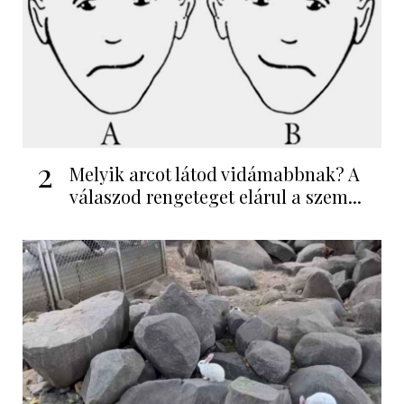
2
Melyik arcot látod vidámabbnak? A
válaszod rengeteget elárul a szem...