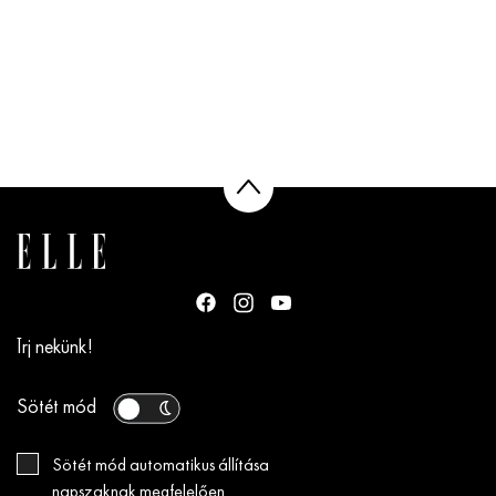
Írj nekünk!
Sötét mód
Sötét mód automatikus állítása
napszaknak megfelelően