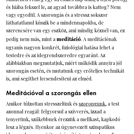
és hiába fekszel le, az agyad továbbra is kattog? Nem
vagy egyedül. A szorongás és a stressz sokszor
láthatatlanul kúszik be a mindennapokba, de
szerencsére van egy eszköz, ami mindig kéznél van, ez
pedig nem más, mint a
meditáció
. A meditációnak
ugyanis nagyon konkrét, fiziológiai hatása lehet a
testedre és az idegrendszeredre egyaránt. Az
alábbiakban megmutatjuk, miért működik annyira jól
szorongás esetén, és mutatunk egy erőteljes technikát
is, ami segíthet lecsendesíteni az elméd.
Meditációval a szorongás ellen
Amikor túlzottan stresszelünk és
szorongunk
, a test
azonnal reagál: felgyorsul a szívverés, izzad a
tenyerünk, szűkebbnek érezzük a mellkast, kapkodó
lesz a légzés. Ilyenkor az úgynevezett szimpatikus