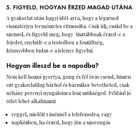
5. FIGYELD, HOGYAN ÉRZED MAGAD UTÁNA
A gyakorlat után hagyj időt arra, hogy a légzésed
visszatérjen természetes ritmusába. Csak ülj, csukd be a
szemed, és figyeld meg, hogy tisztábbnak érzed-e a
fejedet, enyhült-e a testedben a feszültség,
könnyebben tudsz-e a jelenre figyelni.
Hogyan illeszd be a napodba?
Nem kell hozzá gyertya, gong és fél órás csend, hiszen
ezt gyakorlatilag bárhol és bármikor bevetheted, csak
néhány percnyi nyugalomra lesz szükséged. Például jó
ötlet lehet alkalmazni
reggel, mielőtt ránéznél a telefonodra, vagy
napközben, ha érzed, hogy jön a szorongás