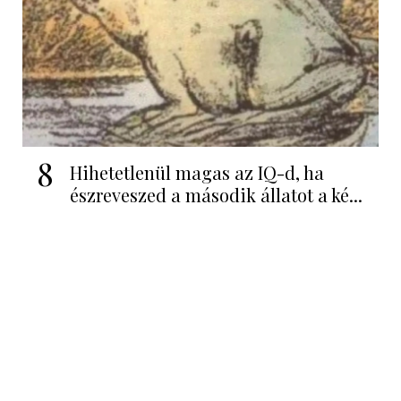
8
Hihetetlenül magas az IQ-d, ha
észreveszed a második állatot a ké...