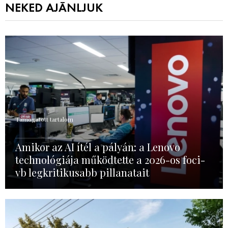
NEKED AJÁNLJUK
Támogatott tartalom
Amikor az AI ítél a pályán: a Lenovo
technológiája működtette a 2026-os foci-
vb legkritikusabb pillanatait