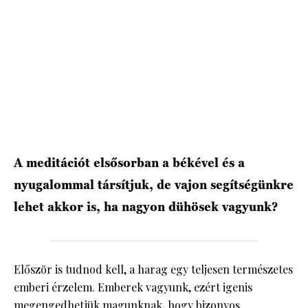
HÍRLEVÉL
A meditációt elsősorban a békével és a
nyugalommal társítjuk, de vajon segítségünkre
lehet akkor is, ha nagyon dühösek vagyunk?
Először is tudnod kell, a harag egy teljesen természetes
emberi érzelem. Emberek vagyunk, ezért igenis
megengedhetjük magunknak, hogy bizonyos