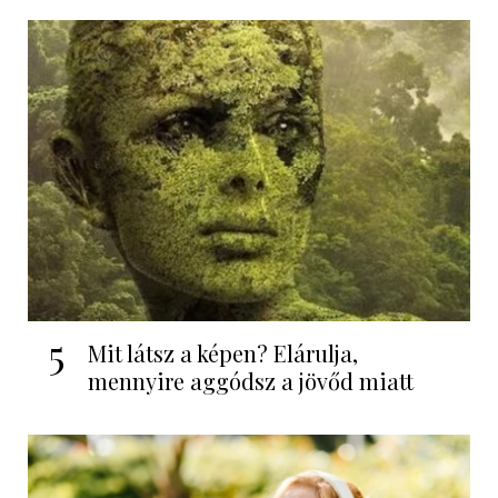
5
Mit látsz a képen? Elárulja,
mennyire aggódsz a jövőd miatt