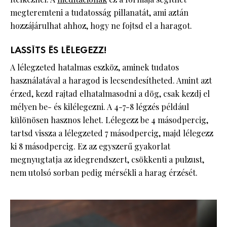
megteremteni a tudatosság pillanatát, ami aztán
hozzájárulhat ahhoz, hogy ne fojtsd el a haragot.
LASSÍTS ÉS LÉLEGEZZ!
A lélegzeted hatalmas eszköz, aminek tudatos
használatával a haragod is lecsendesítheted. Amint azt
érzed, kezd rajtad elhatalmasodni a dög, csak kezdj el
mélyen be- és kilélegezni. A 4-7-8 légzés például
különösen hasznos lehet. Lélegezz be 4 másodpercig,
tartsd vissza a lélegzeted 7 másodpercig, majd lélegezz
ki 8 másodpercig. Ez az egyszerű gyakorlat
megnyugtatja az idegrendszert, csökkenti a pulzust,
nem utolsó sorban pedig mérsékli a harag érzését.