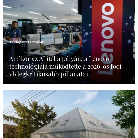
Támogatott tartalom
Amikor az AI ítél a pályán: a Lenovo
technológiája működtette a 2026-os foci-
vb legkritikusabb pillanatait