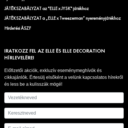
JÁTÉKSZABÁLYZAT az "ELLE x JYSK" játékhoz
JÁTÉKSZABÁLYZAT a „ELLE x Tweezerman” nyereményjátékhoz
Hirdetési ÁSZF
IRATKOZZ FEL AZ ELLE ÉS ELLE DECORATION
HÍRLEVELÉRE!
Előfizetői akciók, exkluzív eseménymeghívók és
cikkajánlók. Értesülj elsőként a velünk kapcsolatos hírekről
és less be a kulisszák mögé!