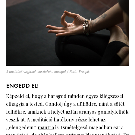
A meditáció segíthet eloszlatni a haragot / Fotó: Freepik
ENGEDD EL!
Képzeld el, hogy a haragod minden egyes kilégzéssel
elhagyja a tested. Gondolj úgy a dühödre, mint a sötét
felhőkre, amiknek a helyét aztán aranyos gomolyfelhők
veszik át. A meditáció hatékony része lehet az
„elengedem”
mantra
is. Ismételgesd magadban ezt a