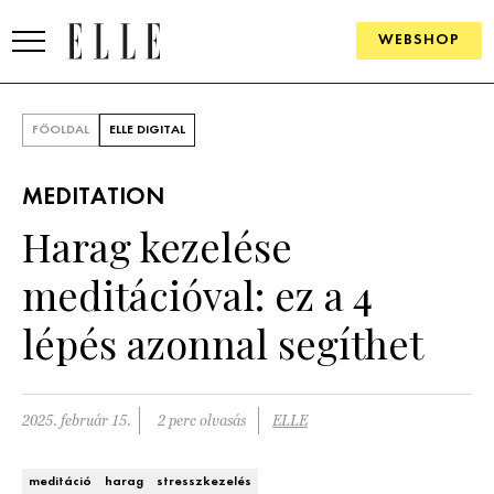
WEBSHOP
DIVAT
FŐOLDAL
ELLE DIGITAL
ELLE DIGITAL
MEDITATION
GOURMET AWARDS
Harag kezelése
SZÉPSÉG
meditációval: ez a 4
KULTÚRA
lépés azonnal segíthet
PSZICHÉ
2025. február 15.
2 perc olvasás
ELLE
ÉLETMÓD
PÁRKAPCSOLAT
meditáció
harag
stresszkezelés