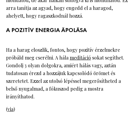
mondatod, de akár halkan suttogva ki is mondhatod. Ez
arra tanítja az agyad, hogy engedd el a haragod,
ahelyett, hogy ragaszkodnál hozzá.
A POZITÍV ENERGIA ÁPOLÁSA
Ha a harag eloszlik, fontos, hogy pozitív érzelmekre
próbáld meg cserélni. A hála
meditáció
sokat segíthet.
Gondolj 3 olyan dolgokra, amiért hálás vagy, aztán
tudatosan érezd a hozzájuk kapcsolódó örömet és
szeretetet. Ezzel az utolsó lépéssel megerősítheted a
belső nyugalmad, a fókuszod pedig a mostra
irányíthatod.
(
via
)