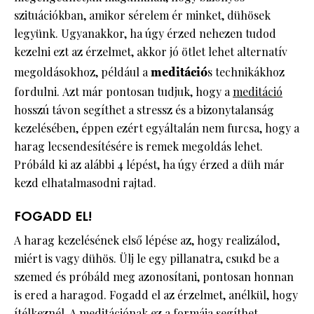
szituációkban, amikor sérelem ér minket, dühösek
legyünk. Ugyanakkor, ha úgy érzed nehezen tudod
kezelni ezt az érzelmet, akkor jó ötlet lehet alternatív
megoldásokhoz, például a
meditáció
s technikákhoz
fordulni. Azt már pontosan tudjuk, hogy a
meditáció
hosszú távon segíthet a stressz és a bizonytalanság
kezelésében, éppen ezért egyáltalán nem furcsa, hogy a
harag lecsendesítésére is remek megoldás lehet.
Próbáld ki az alábbi 4 lépést, ha úgy érzed a düh már
kezd elhatalmasodni rajtad.
FOGADD EL!
A harag kezelésének első lépése az, hogy realizálod,
miért is vagy dühös. Ülj le egy pillanatra, csukd be a
szemed és próbáld meg azonosítani, pontosan honnan
is ered a haragod. Fogadd el az érzelmet, anélkül, hogy
ítélkeznél. A
meditációnak
ez a formája segíthet