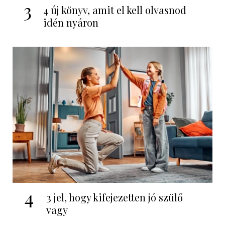
3
4 új könyv, amit el kell olvasnod
idén nyáron
4
3 jel, hogy kifejezetten jó szülő
vagy