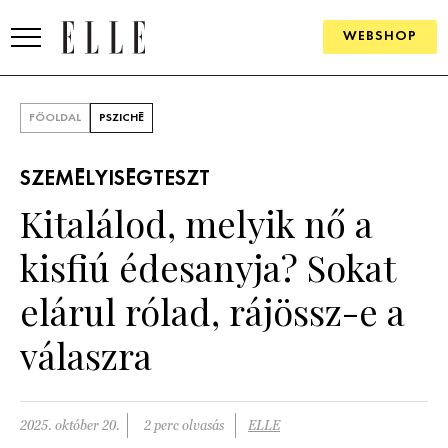
WEBSHOP
DIVAT
FŐOLDAL
PSZICHÉ
ELLE DIGITAL
SZEMÉLYISÉGTESZT
GOURMET AWARDS
Kitalálod, melyik nő a
SZÉPSÉG
kisfiú édesanyja? Sokat
KULTÚRA
elárul rólad, rájössz-e a
PSZICHÉ
válaszra
ÉLETMÓD
2025. október 20.
2 perc olvasás
ELLE
PÁRKAPCSOLAT