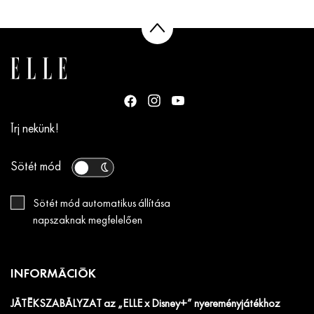
Írj nekünk!
Sötét mód
Sötét mód automatikus állítása
napszaknak megfelelően
INFORMÁCIÓK
JÁTÉKSZABÁLYZAT az „ELLE x Disney+” nyereményjátékhoz