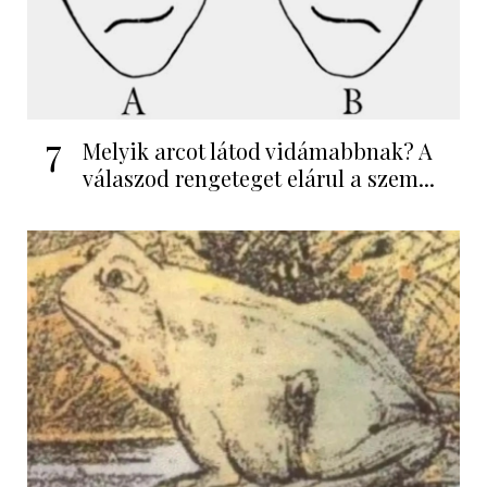
7
Melyik arcot látod vidámabbnak? A
válaszod rengeteget elárul a szem...