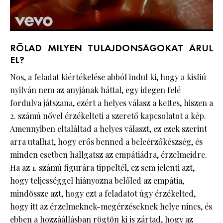
RÓLAD MILYEN TULAJDONSÁGOKAT ÁRUL
EL?
Nos, a feladat kiértékelése abból indul ki, hogy a kisfiú
nyilván nem az anyjának háttal, egy idegen felé
fordulva játszana, ezért a helyes válasz a kettes, hiszen a
2. számú nővel érzékelteti a szerető kapcsolatot a kép.
Amennyiben eltaláltad a helyes választ, ez ezek szerint
arra utalhat, hogy erős benned a beleérzőkészség, és
minden esetben hallgatsz az empátiádra, érzelmeidre.
Ha az 1. számú figurára tippeltél, ez sem jelenti azt,
hogy teljességgel hiányozna belőled az empátia,
mindössze azt, hogy ezt a feladatot úgy érzékelted,
hogy itt az érzelmeknek-megérzéseknek helye nincs, és
ebben a hozzáállásban rögtön ki is zártad, hogy az