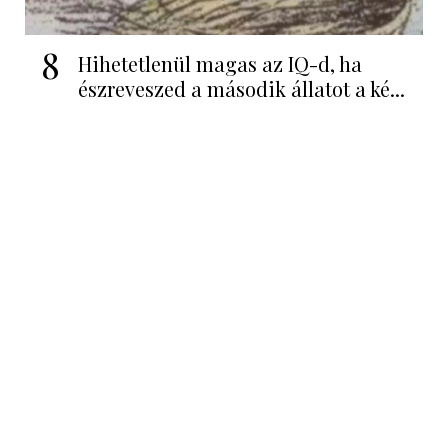
8
Hihetetlenül magas az IQ-d, ha
észreveszed a második állatot a ké...