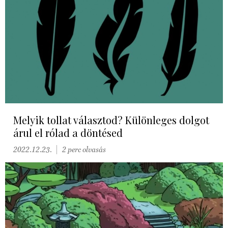
Melyik tollat választod? Különleges dolgot
árul el rólad a döntésed
2022.12.23.
2 perc olvasás