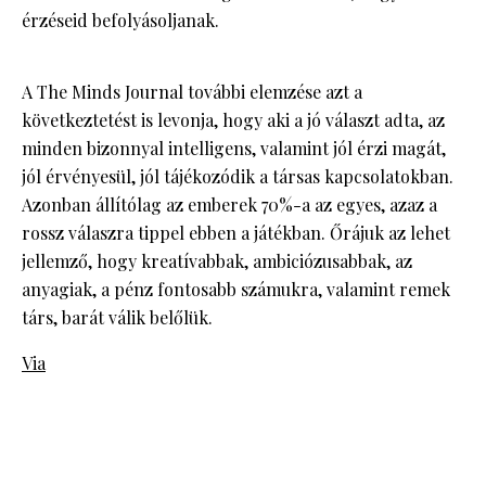
érzéseid befolyásoljanak.
A The Minds Journal további elemzése azt a
következtetést is levonja, hogy aki a jó választ adta, az
minden bizonnyal intelligens, valamint jól érzi magát,
jól érvényesül, jól tájékozódik a társas kapcsolatokban.
Azonban állítólag az emberek 70%-a az egyes, azaz a
rossz válaszra tippel ebben a játékban. Őrájuk az lehet
jellemző, hogy kreatívabbak, ambiciózusabbak, az
anyagiak, a pénz fontosabb számukra, valamint remek
társ, barát válik belőlük.
Via