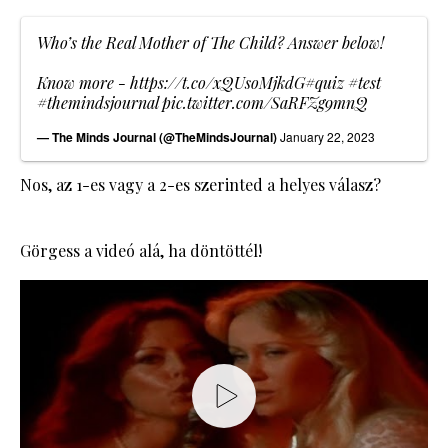
Who’s the Real Mother of The Child? Answer below!
Know more -
https://t.co/xQUsoMjkdG
#quiz
#test
#themindsjournal
pic.twitter.com/SaRFZg9mnQ
— The Minds Journal (@TheMindsJournal)
January 22, 2023
Nos, az 1-es vagy a 2-es szerinted a helyes válasz?
Görgess a videó alá, ha döntöttél!