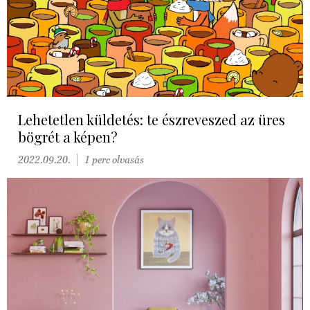
Lehetetlen küldetés: te észreveszed az üres
bögrét a képen?
2022.09.20.
1 perc olvasás