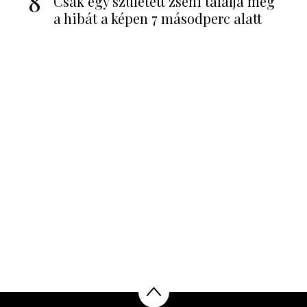
8
Csak egy született zseni találja meg
a hibát a képen 7 másodperc alatt