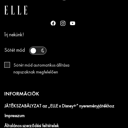
Írj nekünk!
Sötét mód
Sötét mód automatikus állítása
napszaknak megfelelően
INFORMÁCIÓK
JÁTÉKSZABÁLYZAT az „ELLE x Disney+” nyereményjátékhoz
Impresszum
Általános szerződési feltételek