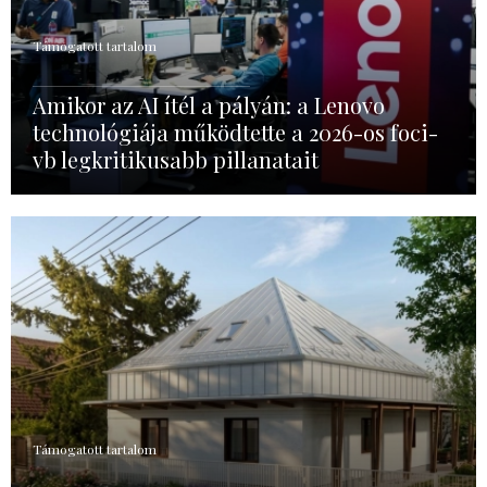
Támogatott tartalom
Amikor az AI ítél a pályán: a Lenovo
technológiája működtette a 2026-os foci-
vb legkritikusabb pillanatait
Támogatott tartalom