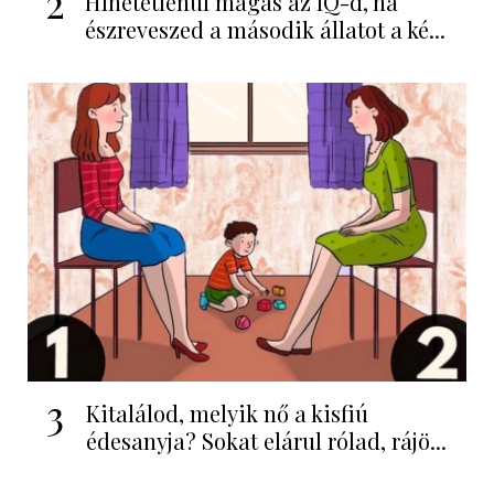
2
Hihetetlenül magas az IQ-d, ha
észreveszed a második állatot a ké...
3
Kitalálod, melyik nő a kisfiú
édesanyja? Sokat elárul rólad, rájö...