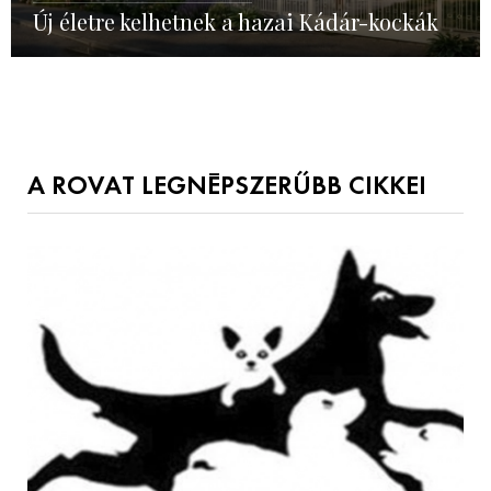
Új életre kelhetnek a hazai Kádár-kockák
A ROVAT LEGNÉPSZERŰBB CIKKEI