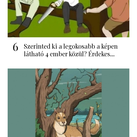
6
Szerinted ki a legokosabb a képen
látható 4 ember közül? Érdekes...