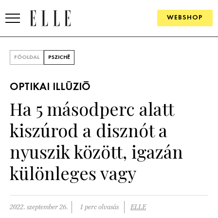
WEBSHOP
DIVAT
FŐOLDAL
PSZICHÉ
ELLE DIGITAL
OPTIKAI ILLÚZIÓ
GOURMET AWARDS
Ha 5 másodperc alatt
SZÉPSÉG
kiszúrod a disznót a
KULTÚRA
nyuszik között, igazán
PSZICHÉ
különleges vagy
ÉLETMÓD
2022. szeptember 26.
1 perc olvasás
ELLE
PÁRKAPCSOLAT