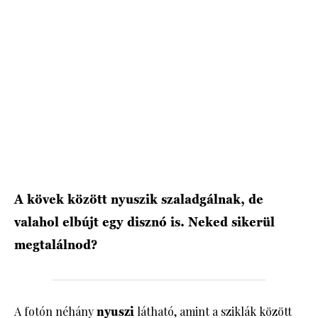
HÍRLEVÉL
A kövek között nyuszik szaladgálnak, de
valahol elbújt egy disznó is. Neked sikerül
megtalálnod?
A fotón néhány
nyuszi
látható, amint a sziklák között