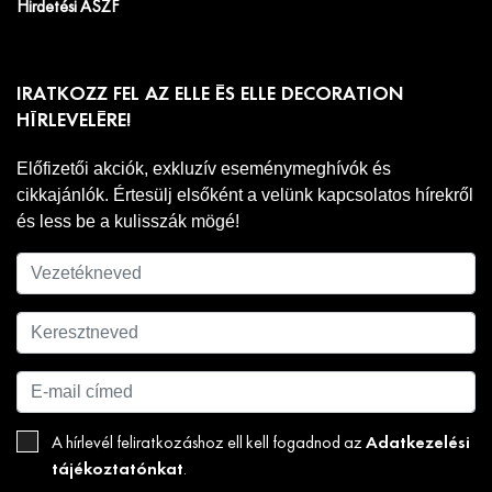
Hirdetési ÁSZF
IRATKOZZ FEL AZ ELLE ÉS ELLE DECORATION
HÍRLEVELÉRE!
Előfizetői akciók, exkluzív eseménymeghívók és
cikkajánlók. Értesülj elsőként a velünk kapcsolatos hírekről
és less be a kulisszák mögé!
Adatkezelési
A hírlevél feliratkozáshoz ell kell fogadnod az
tájékoztatónkat
.