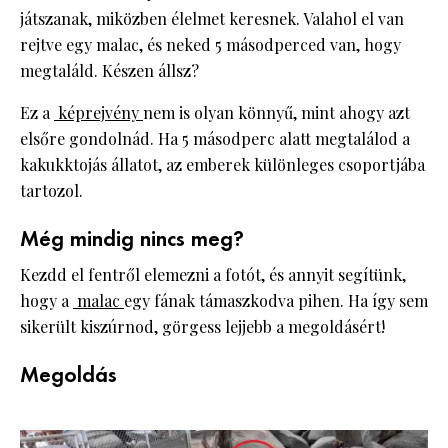
játszanak, miközben élelmet keresnek. Valahol el van
rejtve egy malac, és neked 5 másodperced van, hogy
megtaláld. Készen állsz?
Ez a
képrejvény
nem is olyan könnyű, mint ahogy azt
elsőre gondolnád. Ha 5 másodperc alatt megtalálod a
kakukktojás állatot, az emberek különleges csoportjába
tartozol.
Még mindig nincs meg?
Kezdd el fentről elemezni a fotót, és annyit segítünk,
hogy a
malac
egy fának támaszkodva pihen. Ha így sem
sikerült kiszúrnod, görgess lejjebb a megoldásért!
Megoldás