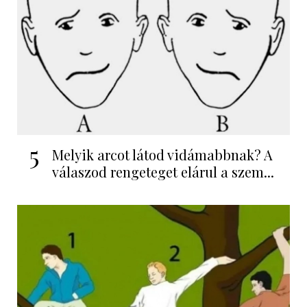
5
Melyik arcot látod vidámabbnak? A
válaszod rengeteget elárul a szem...