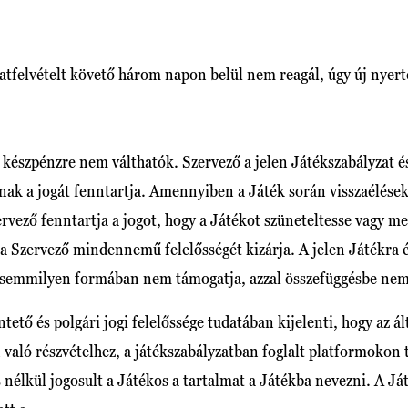
tfelvételt követő három napon belül nem reagál, úgy új nyerte
észpénzre nem válthatók. Szervező a jelen Játékszabályzat é
ának a jogát fenntartja. Amennyiben a Játék során visszaélése
rvező fenntartja a jogot, hogy a Játékot szüneteltesse vagy meg
n a Szervező mindennemű felelősségét kizárja. A jelen Játékra 
m semmilyen formában nem támogatja, azzal összefüggésbe nem
tető és polgári jogi felelőssége tudatában kijelenti, hogy az ál
aló részvételhez, a játékszabályzatban foglalt platformokon 
s nélkül jogosult a Játékos a tartalmat a Játékba nevezni. A J