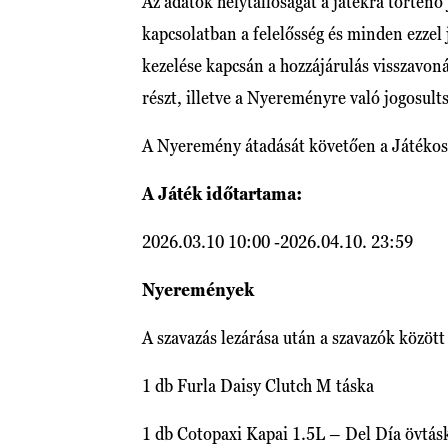
Az adatok helytállóságát a játékra történő
kapcsolatban a felelősség és minden ezzel
kezelése kapcsán a hozzájárulás visszavoná
részt, illetve a Nyereményre való jogosults
A Nyeremény átadását követően a Játékos n
A Játék időtartama:
2026.03.10 10:00 -2026.04.10. 23:59
Nyeremények
A szavazás lezárása után a szavazók közöt
1 db Furla Daisy Clutch M táska
1 db Cotopaxi Kapai 1.5L – Del Día övtás