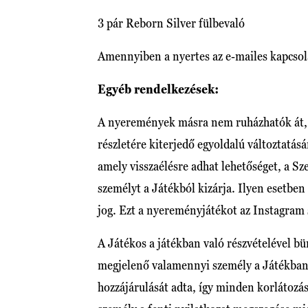
3 pár Reborn Silver fülbevaló
Amennyiben a nyertes az e-mailes kapcsola
Egyéb rendelkezések:
A nyeremények másra nem ruházhatók át, k
részletére kiterjedő egyoldalú változtatás
amely visszaélésre adhat lehetőséget, a Sze
személyt a Játékból kizárja. Ilyen esetbe
jog. Ezt a nyereményjátékot az Instagra
A Játékos a játékban való részvételével bün
megjelenő valamennyi személy a Játékban v
hozzájárulását adta, így minden korlátozá