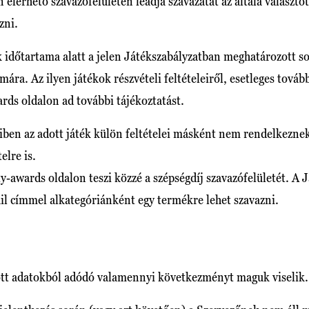
 elérhető szavazófelületen leadja szavazatát az általa választ
zni.
ék időtartama alatt a jelen Játékszabályzatban meghatározott 
ra. Az ilyen játékok részvételi feltételeiről, esetleges továb
rds oldalon ad további tájékoztatást.
ben az adott játék külön feltételei másként nem rendelkezne
lre is.
y-awards oldalon teszi közzé a szépségdíj szavazófelületét. A 
ail címmel alkategóriánként egy termékre lehet szavazni.
tott adatokból adódó valamennyi következményt maguk viselik.