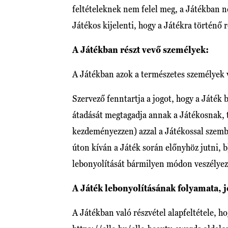
feltételeknek nem felel meg, a Játékban ne
Játékos kijelenti, hogy a Játékra történő 
A Játékban részt vevő személyek:
A Játékban azok a természetes személyek v
Szervező fenntartja a jogot, hogy a Játék 
átadását megtagadja annak a Játékosnak, to
kezdeményezzen) azzal a Játékossal szembe
úton kíván a Játék során előnyhöz jutni, b)
lebonyolítását bármilyen módon veszélyeztet
A Játék lebonyolításának folyamata, j
A Játékban való részvétel alapfeltétele, 