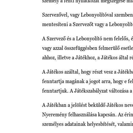
személy a fenti nyilatkozat megszegése mia
Szervezővel, vagy Lebonyolítóval szemben 
mentesíteni a Szervezőt vagy a Lebonyolít
A Szervező és a Lebonyolító nem felelős, és
vagy azzal összefüggésben felmerülő esetl
ahhoz, illetve a Játékhoz, a Játékos által 
A Játékos azáltal, hogy részt vesz a Játék
fenntartja magának a jogot arra, hogy e fe
fenntartjuk. A Játékszabályzat változása a
A Játékban a jelölést beküldő Játékos nevé
Nyeremény felhasználása kapcsán. Az érint
személyes adatainak helyesbítését, valamin