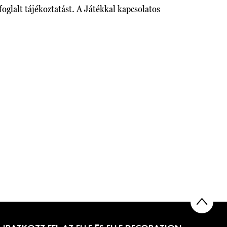
foglalt tájékoztatást. A Játékkal kapcsolatos