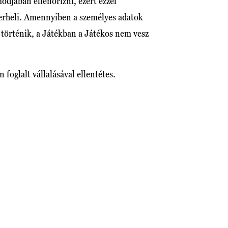
ódjában ellenőrizni, ezért ezzel
terheli. Amennyiben a személyes adatok
t történik, a Játékban a Játékos nem vesz
foglalt vállalásával ellentétes.