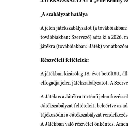
JÁTÉKSZABÁLYZAT a „Elle Beauty A
A szabályzat hatálya
A jelen játékszabályzatot (a továbbiakban
továbbiakban: Szervező) adta ki a 2026. 
játékra (továbbiakban: Játék) vonatkozóa
Részvételi feltételek:
A játékban kizárólag 18. évet betöltött, á
elfogadja jelen játékszabályzatot. A Szerv
A Játékos a Játékra történő jelentkezéssel
Játékszabályzat feltételeit, beleértve az a
tájékozódni a Játékszabályzat rendelkezés
A Játékban való részvétel önkéntes. Amenny