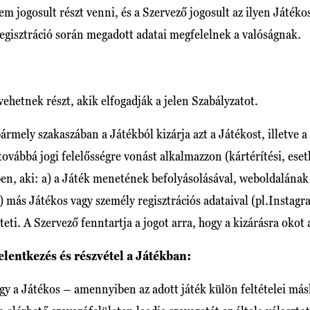
m jogosult részt venni, és a Szervező jogosult az ilyen Játékos
regisztráció során megadott adatai megfelelnek a valóságnak.
ehetnek részt, akik elfogadják a jelen Szabályzatot.
bármely szakaszában a Játékból kizárja azt a Játékost, illetv
vábbá jogi felelősségre vonást alkalmazzon (kártérítési, eset
n, aki: a) a Játék menetének befolyásolásával, weboldalának f
 más Játékos vagy személy regisztrációs adataival (pl.Instagram
i. A Szervező fenntartja a jogot arra, hogy a kizárásra okot ad
elentkezés és részvétel a Játékban:
hogy a Játékos – amennyiben az adott játék külön feltételei 