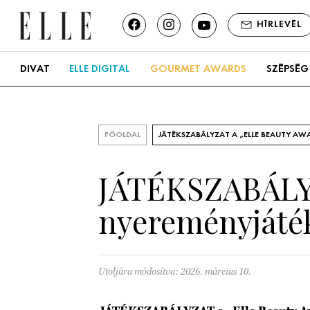
HÍRLEVÉL
DIVAT
ELLE DIGITAL
GOURMET AWARDS
SZÉPSÉG
FŐOLDAL
JÁTÉKSZABÁLYZAT A „ELLE BEAUTY A
JÁTÉKSZABÁLYZ
nyereményjáté
Utoljára módosítva: 2026. március 10.