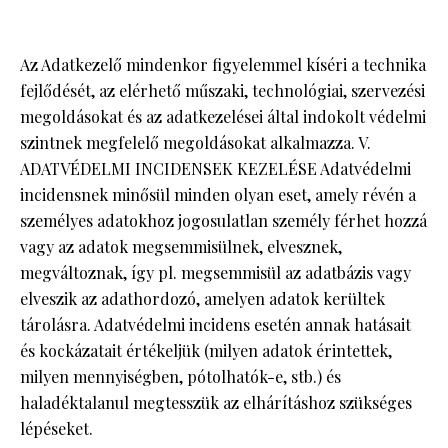
Az Adatkezelő mindenkor figyelemmel kíséri a technika
fejlődését, az elérhető műszaki, technológiai, szervezési
megoldásokat és az adatkezelései által indokolt védelmi
szintnek megfelelő megoldásokat alkalmazza. V.
ADATVÉDELMI INCIDENSEK KEZELÉSE Adatvédelmi
incidensnek minősül minden olyan eset, amely révén a
személyes adatokhoz jogosulatlan személy férhet hozzá
vagy az adatok megsemmisülnek, elvesznek,
megváltoznak, így pl. megsemmisül az adatbázis vagy
elveszik az adathordozó, amelyen adatok kerültek
tárolásra. Adatvédelmi incidens esetén annak hatásait
és kockázatait értékeljük (milyen adatok érintettek,
milyen mennyiségben, pótolhatók-e, stb.) és
haladéktalanul megtesszük az elhárításhoz szükséges
lépéseket.