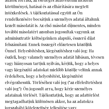
adatok forrása, az esetleges adatvédelmi incidens
körülményei, hatásai és az elhárítására megtett
intézkedések. A tájékoztatással együtt az Ön
rendelkezésére bocsátjuk a személyes adatai általunk
kezelt másolatát is. Az első másolat díjmentes, minden
további másolatért azonban jogosultak vagyunk az
adminisztratív költségeinken alapuló, ésszerű díjat
felszámítani. Ennek összegét előzetesen közöljük
Önnel. Helyesbítéshez, kiegészítéshez való jog: Ha
észleli, hogy valamely személyes adatát hibásan, tévesen
vagy hiányosan tartjuk nyilván, kérjük, hogy a helyes
vagy kiegészítő adatokat mielőbb közölje velünk annak
érdekében, hogy a helyesbítést, kiegészítést
elvégezhessük. Törléséhez való jog ("az elfeledtetéshez
való jog"): Ön jogosult arra, hogy kérje személyes
adatainak törlését. Tájékoztatjuk, hogy az adattörlést
megtagadhatjuk különösen akkor, ha az adatokra
jogszabályi kötelezettség teljesítése vagy