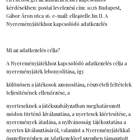
kérdésekben: postai levelezési cím: 1026 Budapest,
Gábor Áron utca 16. e-mail: elle@elle.hu II. A
Nyereményjátékhoz kapcsolódó adatkezelés
Mi az adatkezelés célja?
A Nyereményjátékhoz kapcsolódó adatkezelés célja a
nyereményjáték lebonyolítása, így
különösen a játékosok azonosítása, részvételi feltételek
teljesítésének ellenőrzése, a
nyerteseknek a játékszabályzatban meghatározott
módon történő kiválasztása, a nyertesek kiértesítése, a
nyeremények átadása, a nyilvánosság tájékoztatása a
nyertes kiválasztásáról, valamint a Nyereményjátékkal
összefüggésben az Adatkezelővel szemben támasztott