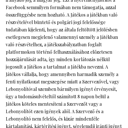
Facebook semmilyen formában nem támogatja, azzal
összefüggésbe nem hozható. A Játékos a játékban való
részvételével büntető és polgári jogi felelőssége
tudatában kijelenti, hogy az általa feltöltött jelölésben
esetlegesen megjelenő valamennyi személy a Játékban
való részvételhez, a játékszabályzatban foglalt
platformokon történő felhasználásához előzetesen
hozzájárulását adta, így minden korlátozás nélkül
jogosult a Játékos a tartalmat a Játékba nevezni. A
Játékos vállalja, hogy amennyiben harmadik személy a
fenti nyilatkozat megszegése miatt a Szervezővel, vagy
Lebonyolítóval szemben bármilyen igényt érvényesít,
úgy a tudomásulvételtől számított 8 napon belül a
Játékos köteles mentesíteni a Szervezőt vagy a
Lebonyolítót ezen igények alól. A Szervező és a
Lebonyolító nem felelős, és kizár mindenféle
kártalanítási, kártérítési igényt, sérelemdíj iránti igényt