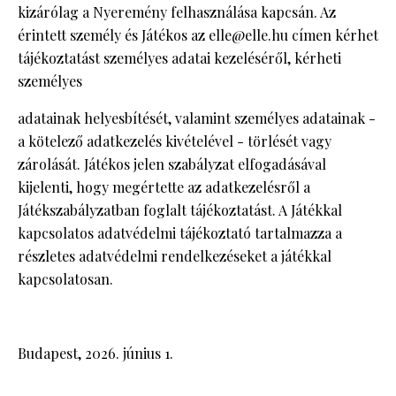
kizárólag a Nyeremény felhasználása kapcsán. Az
érintett személy és Játékos az elle@elle.hu címen kérhet
tájékoztatást személyes adatai kezeléséről, kérheti
személyes
adatainak helyesbítését, valamint személyes adatainak -
a kötelező adatkezelés kivételével - törlését vagy
zárolását. Játékos jelen szabályzat elfogadásával
kijelenti, hogy megértette az adatkezelésről a
Játékszabályzatban foglalt tájékoztatást. A Játékkal
kapcsolatos adatvédelmi tájékoztató tartalmazza a
részletes adatvédelmi rendelkezéseket a játékkal
kapcsolatosan.
Budapest, 2026. június 1.