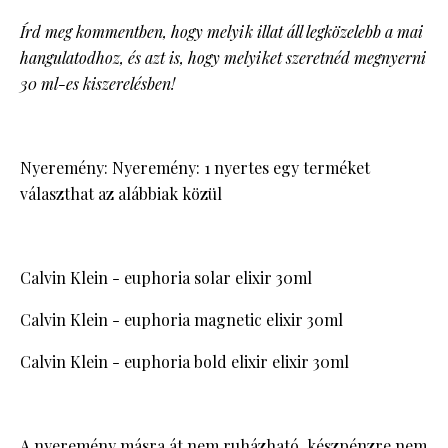
Írd meg kommentben, hogy melyik illat áll legközelebb a mai
hangulatodhoz, és azt is, hogy melyiket szeretnéd megnyerni
30 ml-es kiszerelésben!
Nyeremény: Nyeremény: 1 nyertes egy terméket
választhat az alábbiak közül
Calvin Klein - euphoria solar elixir 30ml
Calvin Klein - euphoria magnetic elixir 30ml
Calvin Klein - euphoria bold elixir elixir 30ml
A nyeremény másra át nem ruházható, készpénzre nem