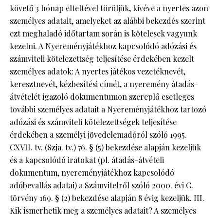
követő 3 hónap elteltével töröljük, kivéve a nyertes azon
személyes adatait, amelyeket az alábbi bekezdés szerint
ezt meghaladó időtartam során is kötelesek vagyunk
kezelni. A Nyereményjátékhoz kapcsolódó adózási és
számviteli kötelezettség teljesítése érdekében kezelt
személyes adatok: A nyertes játékos vezetéknevét,
keresztnevét, kézbesítési címét, a nyeremény átadás-
átvételét igazoló dokumentumon szereplő esetleges
további személyes adatait a Nyereményjátékhoz tartozó
adózási és számviteli kötelezettségek teljesítése
érdekében a személyi jövedelemadóról szóló 1995.
CXVII. tv. (Szja. tv.) 76. § (5) bekezdése alapján kezeljük
és a kapcsolódó iratokat (pl. átadás-átvételi
dokumentum, nyereményjátékhoz kapcsolódó
adóbevallás adatai) a Számvitelről szóló 2000. évi C.
törvény 169. § (2) bekezdése alapján 8 évig kezeljük. III.
Kik ismerhetik meg a személyes adatait? A személyes