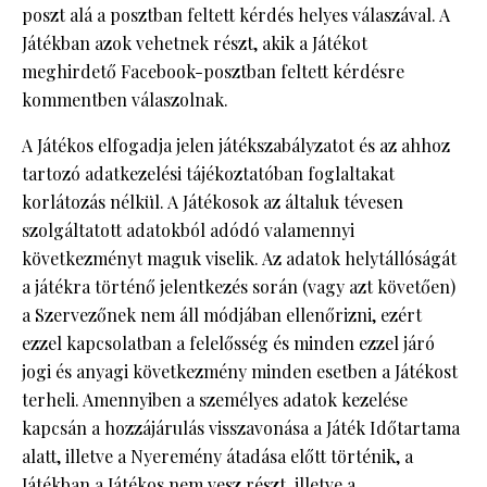
poszt alá a posztban feltett kérdés helyes válaszával. A
Játékban azok vehetnek részt, akik a Játékot
meghirdető Facebook-posztban feltett kérdésre
kommentben válaszolnak.
A Játékos elfogadja jelen játékszabályzatot és az ahhoz
tartozó adatkezelési tájékoztatóban foglaltakat
korlátozás nélkül. A Játékosok az általuk tévesen
szolgáltatott adatokból adódó valamennyi
következményt maguk viselik. Az adatok helytállóságát
a játékra történő jelentkezés során (vagy azt követően)
a Szervezőnek nem áll módjában ellenőrizni, ezért
ezzel kapcsolatban a felelősség és minden ezzel járó
jogi és anyagi következmény minden esetben a Játékost
terheli. Amennyiben a személyes adatok kezelése
kapcsán a hozzájárulás visszavonása a Játék Időtartama
alatt, illetve a Nyeremény átadása előtt történik, a
Játékban a Játékos nem vesz részt, illetve a