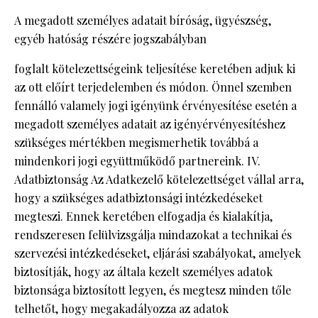
A megadott személyes adatait bíróság, ügyészség,
egyéb hatóság részére jogszabályban
foglalt kötelezettségeink teljesítése keretében adjuk ki
az ott előírt terjedelemben és módon. Önnel szemben
fennálló valamely jogi igényünk érvényesítése esetén a
megadott személyes adatait az igényérvényesítéshez
szükséges mértékben megismerhetik továbbá a
mindenkori jogi együttműködő partnereink. IV.
Adatbiztonság Az Adatkezelő kötelezettséget vállal arra,
hogy a szükséges adatbiztonsági intézkedéseket
megteszi. Ennek keretében elfogadja és kialakítja,
rendszeresen felülvizsgálja mindazokat a technikai és
szervezési intézkedéseket, eljárási szabályokat, amelyek
biztosítják, hogy az általa kezelt személyes adatok
biztonsága biztosított legyen, és megtesz minden tőle
telhetőt, hogy megakadályozza az adatok