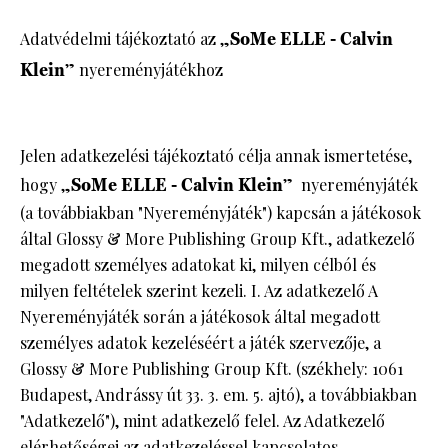
Adatvédelmi tájékoztató az „
SoMe ELLE - Calvin
Klein
” nyereményjátékhoz
Jelen adatkezelési tájékoztató célja annak ismertetése,
hogy „
SoMe ELLE - Calvin Klein
” nyereményjáték
(a továbbiakban "Nyereményjáték") kapcsán a játékosok
által Glossy & More Publishing Group Kft., adatkezelő
megadott személyes adatokat ki, milyen célból és
milyen feltételek szerint kezeli. I. Az adatkezelő A
Nyereményjáték során a játékosok által megadott
személyes adatok kezeléséért a játék szervezője, a
Glossy & More Publishing Group Kft. (székhely: 1061
Budapest, Andrássy út 33. 3. em. 5. ajtó), a továbbiakban
"Adatkezelő"), mint adatkezelő felel. Az Adatkezelő
elérhetőségei az adatkezeléssel kapcsolatos