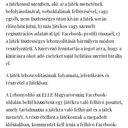
a Játékossal szemben, aki: a) a Játék menetének
befolyásolásával, weboldalának feltörésével, vagy
egyéb, nem tisztességes úton kíván a Játék során
előnyhöz jutni, b) más Játékos vagy személy
regisztrációs adataival (pl. Facebook-profil) visszaél; c)
a Játék tisztességes lebonyolítását bármilyen módon
veszélyezteti. A Szervező fenntartja a jogot arra, hogy a
kizárásra okot adó eseteket saját belátása szerint bírálja
el.
A Játék lebonyolításának folyamata, jelentkezés és
részvétel a Játékban:
A Lebonyolító az ELLE Magyarország Facebook-
oldalán belül közzétesz egy Játékra való felhívó posztot,
amely tartalmazza a játékra való felhívást és a játék
menetét. A részvételhez a Játékosnak a megadott
időszakban, kommentet kell írnia a felhívó Facebook-