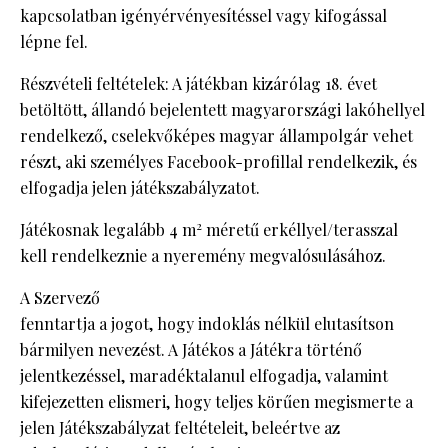
kapcsolatban igényérvényesítéssel vagy kifogással
lépne fel.
HÍRLEVÉL
Részvételi feltételek: A játékban kizárólag 18. évet
betöltött, állandó bejelentett magyarországi lakóhellyel
rendelkező, cselekvőképes magyar állampolgár vehet
részt, aki személyes Facebook-profillal rendelkezik, és
elfogadja jelen játékszabályzatot.
2
Játékosnak legalább 4 m
méretű erkéllyel/terasszal
kell rendelkeznie a nyeremény megvalósulásához.
A Szervező
fenntartja a jogot, hogy indoklás nélkül elutasítson
bármilyen nevezést. A Játékos a Játékra történő
jelentkezéssel, maradéktalanul elfogadja, valamint
kifejezetten elismeri, hogy teljes körűen megismerte a
jelen Játékszabályzat feltételeit, beleértve az