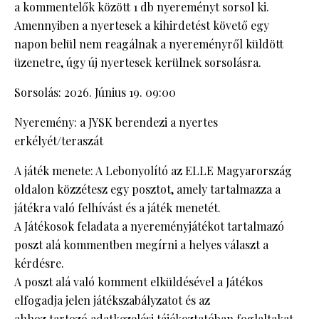
a kommentelők között 1 db nyereményt sorsol ki.
Amennyiben a nyertesek a kihirdetést követő egy
napon belül nem reagálnak a nyereményről küldött
üzenetre, úgy új nyertesek kerülnek sorsolásra.
Sorsolás: 2026. Június 19. 09:00
Nyeremény: a JYSK berendezi a nyertes
erkélyét/teraszát
A játék menete: A Lebonyolító az ELLE Magyarország
oldalon közzétesz egy posztot, amely tartalmazza a
játékra való felhívást és a játék menetét.
A Játékosok feladata a nyereményjátékot tartalmazó
poszt alá kommentben megírni a helyes választ a
kérdésre.
A poszt alá való komment elküldésével a Játékos
elfogadja jelen játékszabályzatot és az
ahhoz tartozó adatkezelési tájékoztatóban foglaltakat