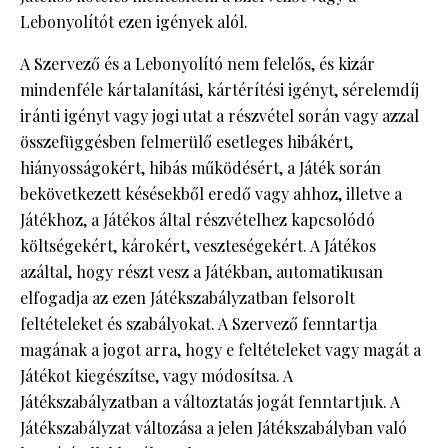
Lebonyolítót ezen igények alól.
A Szervező és a Lebonyolító nem felelős, és kizár
mindenféle kártalanítási, kártérítési igényt, sérelemdíj
iránti igényt vagy jogi utat a részvétel során vagy azzal
összefüggésben felmerülő esetleges hibákért,
hiányosságokért, hibás működésért, a Játék során
bekövetkezett késésekből eredő vagy ahhoz, illetve a
Játékhoz, a Játékos által részvételhez kapcsolódó
költségekért, károkért, veszteségekért. A Játékos
azáltal, hogy részt vesz a Játékban, automatikusan
elfogadja az ezen Játékszabályzatban felsorolt
feltételeket és szabályokat. A Szervező fenntartja
magának a jogot arra, hogy e feltételeket vagy magát a
Játékot kiegészítse, vagy módosítsa. A
Játékszabályzatban a változtatás jogát fenntartjuk. A
Játékszabályzat változása a jelen Játékszabályban való