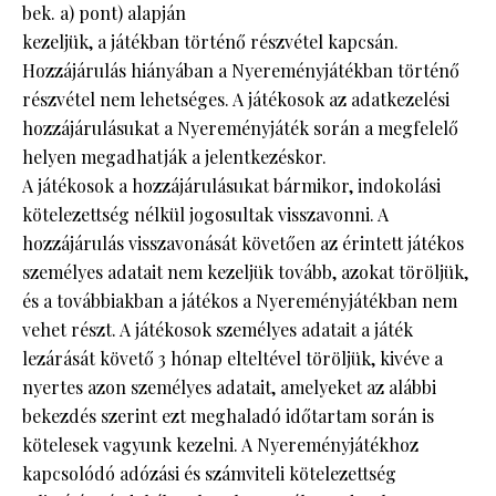
bek. a) pont) alapján
kezeljük, a játékban történő részvétel kapcsán.
Hozzájárulás hiányában a Nyereményjátékban történő
részvétel nem lehetséges. A játékosok az adatkezelési
hozzájárulásukat a Nyereményjáték során a megfelelő
helyen megadhatják a jelentkezéskor.
A játékosok a hozzájárulásukat bármikor, indokolási
kötelezettség nélkül jogosultak visszavonni. A
hozzájárulás visszavonását követően az érintett játékos
személyes adatait nem kezeljük tovább, azokat töröljük,
és a továbbiakban a játékos a Nyereményjátékban nem
vehet részt. A játékosok személyes adatait a játék
lezárását követő 3 hónap elteltével töröljük, kivéve a
nyertes azon személyes adatait, amelyeket az alábbi
bekezdés szerint ezt meghaladó időtartam során is
kötelesek vagyunk kezelni. A Nyereményjátékhoz
kapcsolódó adózási és számviteli kötelezettség