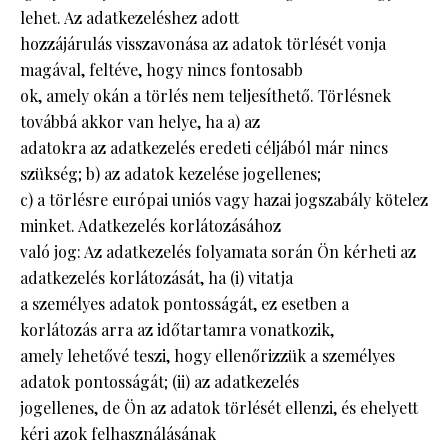
lehet. Az adatkezeléshez adott
hozzájárulás visszavonása az adatok törlését vonja
magával, feltéve, hogy nincs fontosabb
ok, amely okán a törlés nem teljesíthető. Törlésnek
továbbá akkor van helye, ha a) az
adatokra az adatkezelés eredeti céljából már nincs
szükség; b) az adatok kezelése jogellenes;
c) a törlésre európai uniós vagy hazai jogszabály kötelez
minket. Adatkezelés korlátozásához
való jog: Az adatkezelés folyamata során Ön kérheti az
adatkezelés korlátozását, ha (i) vitatja
a személyes adatok pontosságát, ez esetben a
korlátozás arra az időtartamra vonatkozik,
amely lehetővé teszi, hogy ellenőrizzük a személyes
adatok pontosságát; (ii) az adatkezelés
jogellenes, de Ön az adatok törlését ellenzi, és ehelyett
kéri azok felhasználásának