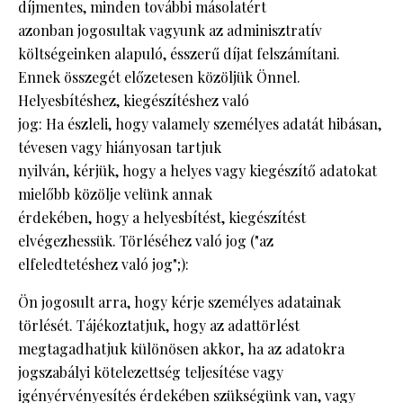
díjmentes, minden további másolatért
azonban jogosultak vagyunk az adminisztratív
költségeinken alapuló, ésszerű díjat felszámítani.
Ennek összegét előzetesen közöljük Önnel.
Helyesbítéshez, kiegészítéshez való
jog: Ha észleli, hogy valamely személyes adatát hibásan,
tévesen vagy hiányosan tartjuk
nyilván, kérjük, hogy a helyes vagy kiegészítő adatokat
mielőbb közölje velünk annak
érdekében, hogy a helyesbítést, kiegészítést
elvégezhessük. Törléséhez való jog ("az
elfeledtetéshez való jog";):
Ön jogosult arra, hogy kérje személyes adatainak
törlését. Tájékoztatjuk, hogy az adattörlést
megtagadhatjuk különösen akkor, ha az adatokra
jogszabályi kötelezettség teljesítése vagy
igényérvényesítés érdekében szükségünk van, vagy