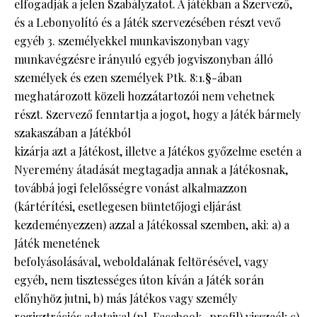
elfogadják a jelen Szabályzatot. A játékban a Szervező,
és a Lebonyolító és a Játék szervezésében részt vevő
egyéb 3. személyekkel munkaviszonyban vagy
munkavégzésre irányuló egyéb jogviszonyban álló
személyek és ezen személyek Ptk. 8:1.§-ában
meghatározott közeli hozzátartozói nem vehetnek
részt. Szervező fenntartja a jogot, hogy a Játék bármely
szakaszában a Játékból
kizárja azt a Játékost, illetve a Játékos győzelme esetén a
Nyeremény átadását megtagadja annak a Játékosnak,
továbbá jogi felelősségre vonást alkalmazzon
(kártérítési, esetlegesen büntetőjogi eljárást
kezdeményezzen) azzal a Játékossal szemben, aki: a) a
Játék menetének
befolyásolásával, weboldalának feltörésével, vagy
egyéb, nem tisztességes úton kíván a Játék során
előnyhöz jutni, b) más Játékos vagy személy
regisztrációs adataival (pl. Facebook- profil) visszaél; c)