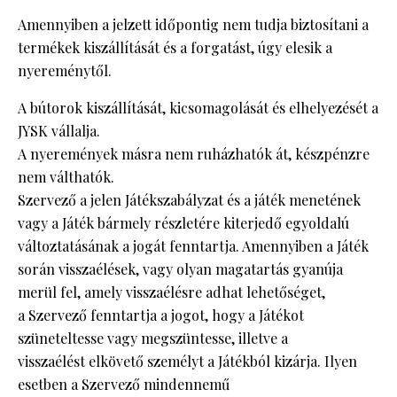
Amennyiben a jelzett időpontig nem tudja biztosítani a
termékek kiszállítását és a forgatást, úgy elesik a
nyereménytől.
A bútorok kiszállítását, kicsomagolását és elhelyezését a
JYSK vállalja.
A nyeremények másra nem ruházhatók át, készpénzre
nem válthatók.
Szervező a jelen Játékszabályzat és a játék menetének
vagy a Játék bármely részletére kiterjedő egyoldalú
változtatásának a jogát fenntartja. Amennyiben a Játék
során visszaélések, vagy olyan magatartás gyanúja
merül fel, amely visszaélésre adhat lehetőséget,
a Szervező fenntartja a jogot, hogy a Játékot
szüneteltesse vagy megszüntesse, illetve a
visszaélést elkövető személyt a Játékból kizárja. Ilyen
esetben a Szervező mindennemű