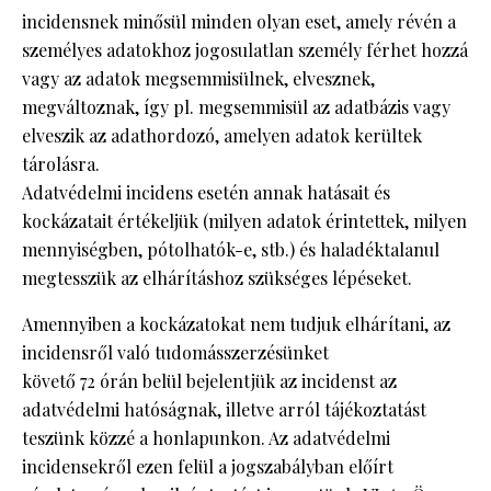
incidensnek minősül minden olyan eset, amely révén a
személyes adatokhoz jogosulatlan személy férhet hozzá
vagy az adatok megsemmisülnek, elvesznek,
megváltoznak, így pl. megsemmisül az adatbázis vagy
elveszik az adathordozó, amelyen adatok kerültek
tárolásra.
Adatvédelmi incidens esetén annak hatásait és
kockázatait értékeljük (milyen adatok érintettek, milyen
mennyiségben, pótolhatók-e, stb.) és haladéktalanul
megtesszük az elhárításhoz szükséges lépéseket.
Amennyiben a kockázatokat nem tudjuk elhárítani, az
incidensről való tudomásszerzésünket
követő 72 órán belül bejelentjük az incidenst az
adatvédelmi hatóságnak, illetve arról tájékoztatást
teszünk közzé a honlapunkon. Az adatvédelmi
incidensekről ezen felül a jogszabályban előírt