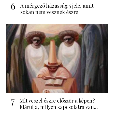
6
A mérgező házasság 5 jele, amit
sokan nem vesznek észre
7
Mit veszel észre először a képen?
Elárulja, milyen kapcsolatra van...