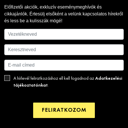
Előfizetői akciók, exkluzív eseménymeghívók és
cikkajánlók. Értesülj elsőként a velünk kapcsolatos hírekről
és less be a kulisszák mögé!
Adatkezelési
A hírlevél feliratkozáshoz ell kell fogadnod az
tájékoztatónkat
.
FELIRATKOZOM