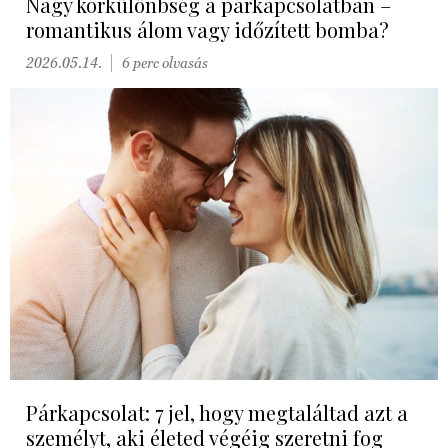
Nagy korkülönbség a párkapcsolatban –
romantikus álom vagy időzített bomba?
2026.05.14.
6 perc olvasás
Párkapcsolat: 7 jel, hogy megtaláltad azt a
személyt, aki életed végéig szeretni fog