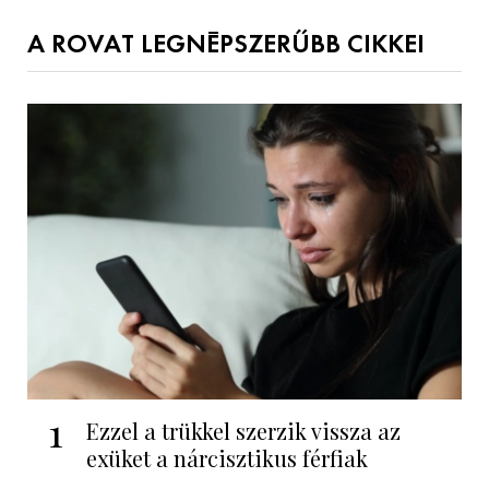
A ROVAT LEGNÉPSZERŰBB CIKKEI
1
Ezzel a trükkel szerzik vissza az
exüket a nárcisztikus férfiak