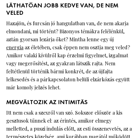
LÁTHATÓAN JOBB KEDVE VAN, DE NEM
VELED
Hazajön, és furcsán jó hangulatban van, de nem akarja
elmondani, mi történt? Bizonyos témákra felélénkül,
aztán gyorsan lezárja őket? Mintha lenne egy új
energia
az életében, csak éppen nem osztja meg veled?
Amikor valaki kívülről kap érzelmi figyelmet, izgalmat
vagy megerősítést, az gyakran látszik rajta. Nem
feltétlenül történik bármi konkrét, de az újfajta
lelkesedés és a párkapcsolaton belüli elzárkózás együtt
már komoly jelzés lehet.
MEGVÁLTOZIK AZ INTIMITÁS
Itt nem csak a szexről van szó. Sokszor először a kis
gesztusok tűnnek el: az érintés, amikor elmegy
melletted, a puszi indulás előtt, az esti összenevetés, az a
természetes közelség, ami korábban magától működött.