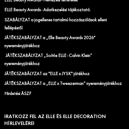
ELLE Beauty Awards - Nevezési feltételek
ELLE Beauty Awards - Adatkezelési tájékoztató.
SZABÁLYZAT a jogellenes tartalmú hozzászólások elleni
fellépésről
JÁTÉKSZABÁLYZAT a „Elle Beauty Awards 2026"
nyereményjátékhoz
JÁTÉKSZABÁLYZAT „SoMe ELLE - Calvin Klein”
nyereményjátékhoz
JÁTÉKSZABÁLYZAT az "ELLE x JYSK" játékhoz
JÁTÉKSZABÁLYZAT a „ELLE x Tweezerman” nyereményjátékhoz
Hirdetési ÁSZF
IRATKOZZ FEL AZ ELLE ÉS ELLE DECORATION
HÍRLEVELÉRE!