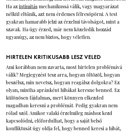
Ha az
intimitás
mechanikussá válik, vagy magyarázat
nélkül eltűnik, azt nem érdemes félresöpörni. A test
gyakran hamarabb jelzi az érzelmi távolságot, mint a
szavak. Ha úgy érzed, már nem közeledik hozzád
ugyanúgy, az nem biztos, hogy véletlen.
HIRTELEN KRITIKUSABB LESZ VELED
Ami korábban nem zavarta, most hirtelen problémává
válik? Megjegyzést tesz arra, hogyan öltözöl, hogyan
beszélsz, min nevetsz, hogyan reagálsz dolgokra? Ez
olyan, mintha apránként hibákat keresne benned. Ez
különösen fájdalmas, mert könnyen elkezded
magadban keresni a problémát. Pedig gyakran nem
rólad szól. Amikor valaki érzelmileg máshoz kezd
kapcsolódni, előfordulhat, hogy a saját belső
konfliktusát úgy oldja fel, hogy benned keresi a hibát,