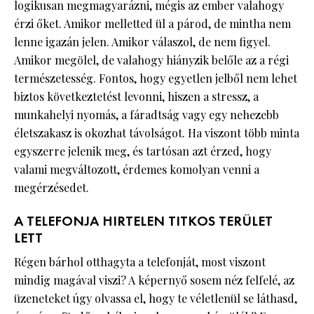
logikusan megmagyarázni, mégis az ember valahogy
érzi őket. Amikor melletted ül a párod, de mintha nem
lenne igazán jelen. Amikor válaszol, de nem figyel.
Amikor megölel, de valahogy hiányzik belőle az a régi
természetesség. Fontos, hogy egyetlen jelből nem lehet
biztos következtetést levonni, hiszen a stressz, a
munkahelyi nyomás, a fáradtság vagy egy nehezebb
életszakasz is okozhat távolságot. Ha viszont több minta
egyszerre jelenik meg, és tartósan azt érzed, hogy
valami megváltozott, érdemes komolyan venni a
megérzésedet.
A TELEFONJA HIRTELEN TITKOS TERÜLET
LETT
Régen bárhol otthagyta a telefonját, most viszont
mindig magával viszi? A képernyő sosem néz felfelé, az
üzeneteket úgy olvassa el, hogy te véletlenül se láthasd,