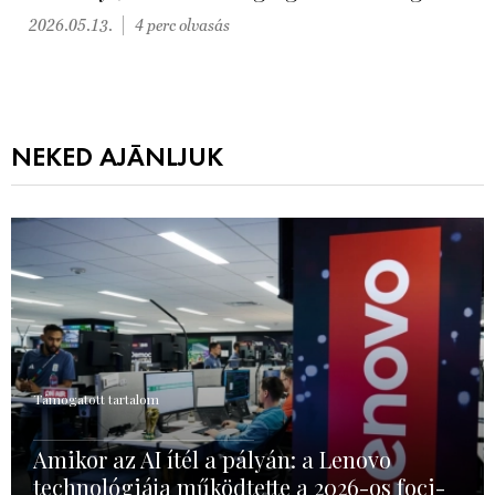
2026.05.13.
4 perc olvasás
NEKED AJÁNLJUK
Támogatott tartalom
Amikor az AI ítél a pályán: a Lenovo
technológiája működtette a 2026-os foci-