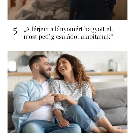
5
„A férjem a lányomért hagyott el,
most pedig családot alapítanak”