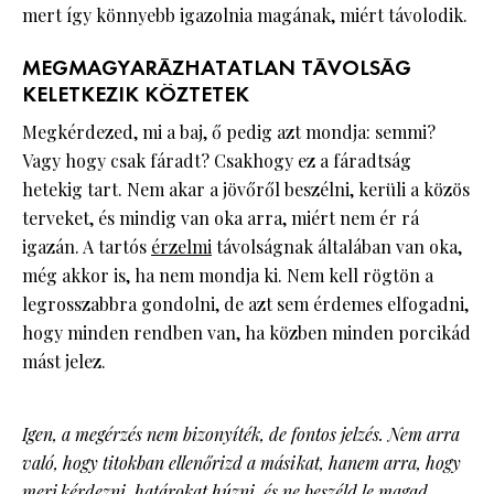
mert így könnyebb igazolnia magának, miért távolodik.
MEGMAGYARÁZHATATLAN TÁVOLSÁG
KELETKEZIK KÖZTETEK
Megkérdezed, mi a baj, ő pedig azt mondja: semmi?
Vagy hogy csak fáradt? Csakhogy ez a fáradtság
hetekig tart. Nem akar a jövőről beszélni, kerüli a közös
terveket, és mindig van oka arra, miért nem ér rá
igazán. A tartós
érzelmi
távolságnak általában van oka,
még akkor is, ha nem mondja ki. Nem kell rögtön a
legrosszabbra gondolni, de azt sem érdemes elfogadni,
hogy minden rendben van, ha közben minden porcikád
mást jelez.
Igen, a megérzés nem bizonyíték, de fontos jelzés. Nem arra
való, hogy titokban ellenőrizd a másikat, hanem arra, hogy
merj kérdezni, határokat húzni, és ne beszéld le magad