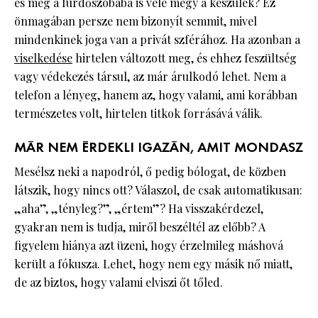
és még a fürdőszobába is vele megy a készülék? Ez
önmagában persze nem bizonyít semmit, mivel
mindenkinek joga van a privát szférához. Ha azonban a
viselkedése
hirtelen változott meg, és ehhez feszültség
vagy védekezés társul, az már árulkodó lehet. Nem a
telefon a lényeg, hanem az, hogy valami, ami korábban
természetes volt, hirtelen titkok forrásává válik.
MÁR NEM ÉRDEKLI IGAZÁN, AMIT MONDASZ
Mesélsz neki a napodról, ő pedig bólogat, de közben
látszik, hogy nincs ott? Válaszol, de csak automatikusan:
„aha”, „tényleg?”, „értem”? Ha visszakérdezel,
gyakran nem is tudja, miről beszéltél az előbb? A
figyelem hiánya azt üzeni, hogy érzelmileg máshová
került a fókusza. Lehet, hogy nem egy másik nő miatt,
de az biztos, hogy valami elviszi őt tőled.