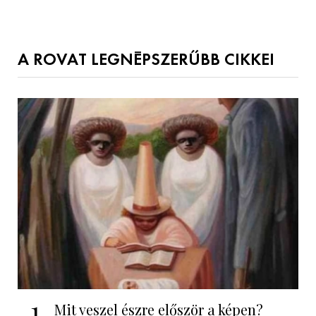
A ROVAT LEGNÉPSZERŰBB CIKKEI
1
Mit veszel észre először a képen?