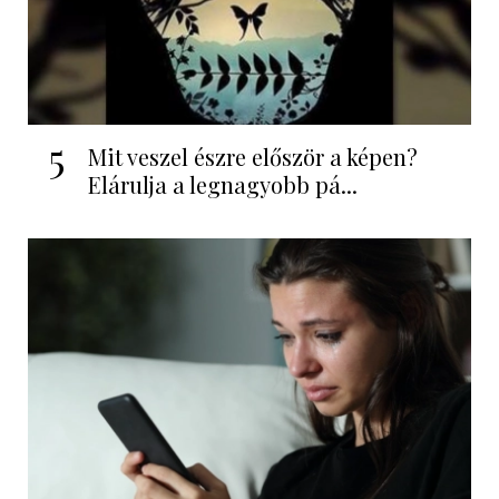
5
Mit veszel észre először a képen?
Elárulja a legnagyobb pá...