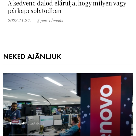
A kedvenc dalod elárulja, hogy milyen vagy
párkapcsolatodban
2022.11.24.
3 perc olvasás
NEKED AJÁNLJUK
Támogatott tartalom