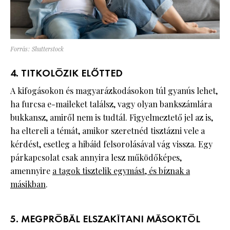
Forrás: Shutterstock
4. TITKOLÓZIK ELŐTTED
A kifogásokon és magyarázkodásokon túl gyanús lehet,
ha furcsa e-maileket találsz, vagy olyan bankszámlára
bukkansz, amiről nem is tudtál. Figyelmeztető jel az is,
ha eltereli a témát, amikor szeretnéd tisztázni vele a
kérdést, esetleg a hibáid felsorolásával vág vissza. Egy
párkapcsolat csak annyira lesz működőképes,
amennyire
a tagok tisztelik egymást, és bíznak a
másikban
.
5. MEGPRÓBÁL ELSZAKÍTANI MÁSOKTÓL