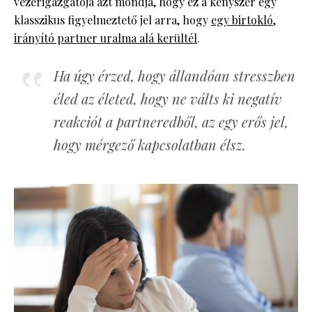
vezérigazgatója azt mondja, hogy ez a kényszer egy
klasszikus figyelmeztető jel arra, hogy
egy birtokló,
irányító partner uralma alá kerültél
.
Ha úgy érzed, hogy állandóan stresszben
éled az életed, hogy ne válts ki negatív
reakciót a partneredből, az egy erős jel,
hogy mérgező kapcsolatban élsz.