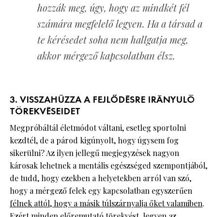
hozzák meg, úgy, hogy az mindkét fél
számára megfelelő legyen. Ha a társad a
te kérésedet soha nem hallgatja meg,
akkor mérgező kapcsolatban élsz.
3. VISSZAHÚZZA A FEJLŐDÉSRE IRÁNYULÓ
TÖREKVÉSEIDET
Megpróbáltál életmódot váltani, esetleg sportolni
kezdtél, de a párod kigúnyolt, hogy úgysem fog
sikerülni? Az ilyen jellegű megjegyzések nagyon
károsak lehetnek a mentális egészséged szempontjából,
de tudd, hogy ezekben a helyetekben arról van szó,
hogy a mérgező felek egy kapcsolatban egyszerűen
félnek attól, hogy a másik túlszárnyalja őket valamiben
.
Ezért minden előremutató törekvést, legyen az