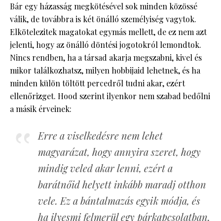
Bár egy házasság megkötésével sok minden közössé
válik, de továbbra is két önálló személyiség vagytok.
Elkötelezitek magatokat egymás mellett, de ez nem azt
jelenti, hogy az önálló döntési jogotokról lemondtok.
Nincs rendben, ha a társad akarja megszabni, kivel és
mikor találkozhatsz, milyen hobbijaid lehetnek, és ha
minden külön töltött percedről tudni akar, ezért
ellenőrizget. Hood szerint ilyenkor nem szabad bedőlni
a másik érveinek:
Erre a viselkedésre nem lehet
magyarázat, hogy annyira szeret, hogy
mindig veled akar lenni, ezért a
barátnőid helyett inkább maradj otthon
vele. Ez a bántalmazás egyik módja, és
ha ilyesmi felmerül egy párkapcsolatban,