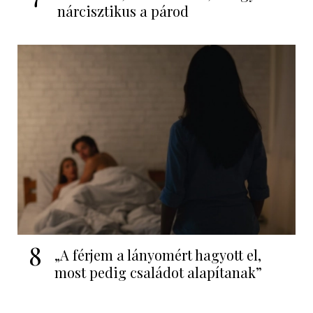
nárcisztikus a párod
8
„A férjem a lányomért hagyott el,
most pedig családot alapítanak”