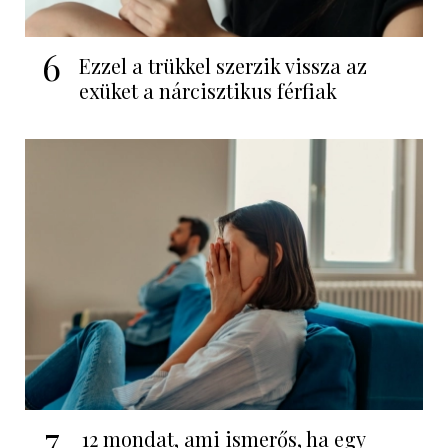
6
Ezzel a trükkel szerzik vissza az
exüket a nárcisztikus férfiak
7
12 mondat, ami ismerős, ha egy