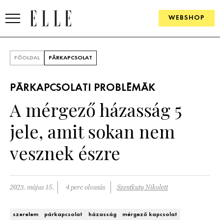
WEBSHOP
DIVAT
FŐOLDAL
PÁRKAPCSOLAT
ELLE DIGITAL
PÁRKAPCSOLATI PROBLÉMÁK
GOURMET AWARDS
A mérgező házasság 5
SZÉPSÉG
jele, amit sokan nem
KULTÚRA
vesznek észre
PSZICHÉ
2023. május 15.
4 perc olvasás
Szentkuty Nikolett
ÉLETMÓD
PÁRKAPCSOLAT
szerelem
párkapcsolat
házasság
mérgező kapcsolat