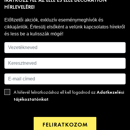
IRATKOZZ FEL AZ ELLE ÉS ELLE DECORATION
HÍRLEVELÉRE!
Előfizetői akciók, exkluzív eseménymeghívók és
cikkajánlók. Értesülj elsőként a velünk kapcsolatos hírekről
és less be a kulisszák mögé!
Adatkezelési
A hírlevél feliratkozáshoz ell kell fogadnod az
tájékoztatónkat
.
FELIRATKOZOM