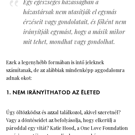
Egy egészséges házasságban a
házastársak nem utasítják el egymás
érzéseit vagy gondolatait, és főként nem
irányítják egymást, hogy a másik mikor
mit tehet, mondhat vagy gondolhat.
Ezek a legenyhébb formában is intő jeleknek
számítanak, de az alábbiak mindenképp aggodalomra
adnak okot:
1. NEM IRÁNYÍTHATOD AZ ÉLETED
Úgy öltözködsz és azzal találkozol, akivel szeretnél?
Vagy a döntéseidet az befolyásolja, hogy elkerülj a
pároddal egy vitát? Katie Hood, a One Love Foundation