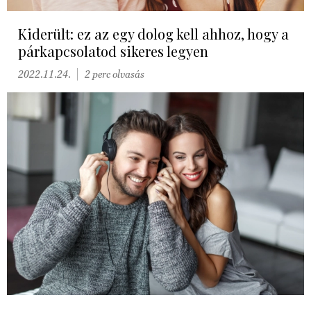
Kiderült: ez az egy dolog kell ahhoz, hogy a
párkapcsolatod sikeres legyen
2022.11.24.
2 perc olvasás