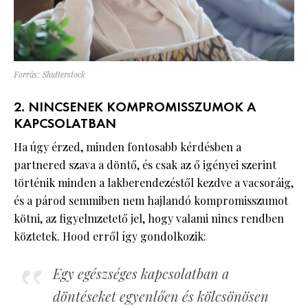
Forrás: Shutterstock
2. NINCSENEK KOMPROMISSZUMOK A
KAPCSOLATBAN
Ha úgy érzed, minden fontosabb kérdésben a
partnered szava a döntő, és csak az ő igényei szerint
történik minden a lakberendezéstől kezdve a vacsoráig,
és a párod semmiben nem hajlandó kompromisszumot
kötni, az figyelmzetető jel, hogy valami nincs rendben
köztetek. Hood erről így gondolkozik:
Egy egészséges kapcsolatban a
döntéseket egyenlően és kölcsönösen