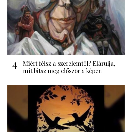
4
Miért félsz a szerelemtől? Elárulja,
mit látsz meg először a képen