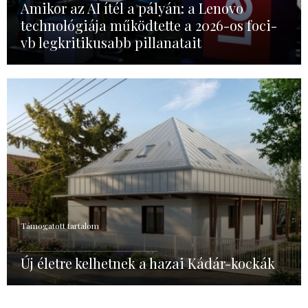
Amikor az AI ítél a pályán: a Lenovo
technológiája működtette a 2026-os foci-
vb legkritikusabb pillanatait
Támogatott tartalom
Új életre kelhetnek a hazai Kádár-kockák