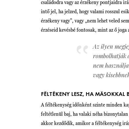
családodra vagy az érzékeny pontjaidra ir
intő jel, ha jelzed, hogy valami rosszul esi
érzékeny vagy”, vagy „nem lehet veled semm
érzéseid kevésbé fontosak, mint az ő jog
Az ilyen megje
rombolhatják a
nem használja
vagy kisebbnek
FÉLTÉKENY LESZ, HA MÁSOKKAL 
A féltékenység időnként szinte minden 
feltétlenül baj, ha valaki néha bizonytalan
akkor kezdődik, amikor a féltékenység irá