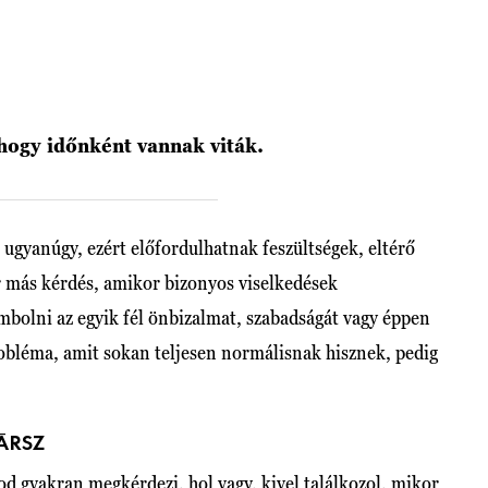
hogy időnként vannak viták.
ugyanúgy, ezért előfordulhatnak feszültségek, eltérő
r más kérdés, amikor bizonyos viselkedések
ombolni az egyik fél önbizalmat, szabadságát vagy éppen
robléma, amit sokan teljesen normálisnak hisznek, pedig
ÁRSZ
od gyakran megkérdezi, hol vagy, kivel találkozol, mikor