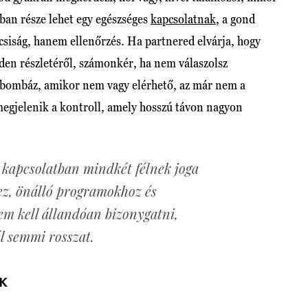
óban része lehet egy egészséges
kapcsolatnak
, a gond
siság, hanem ellenőrzés. Ha partnered elvárja, hogy
en részletéről, számonkér, ha nem válaszolsz
l bombáz, amikor nem vagy elérhető, az már nem a
 megjelenik a kontroll, amely hosszú távon nagyon
 kapcsolatban mindkét félnek joga
ez, önálló programokhoz és
m kell állandóan bizonygatni,
l semmi rosszat.
EK