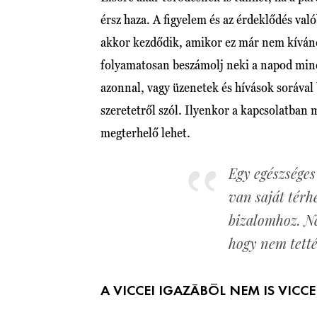
érsz haza. A figyelem és az érdeklődés val
akkor kezdődik, amikor ez már nem kívánc
folyamatosan beszámolj neki a napod mind
azonnal, vagy üzenetek és hívások soráva
szeretetről szól. Ilyenkor a kapcsolatban
megterhelő lehet.
Egy egészséges
van saját térh
bizalomhoz. Ne
hogy nem tetté
A VICCEI IGAZÁBÓL NEM IS VICC