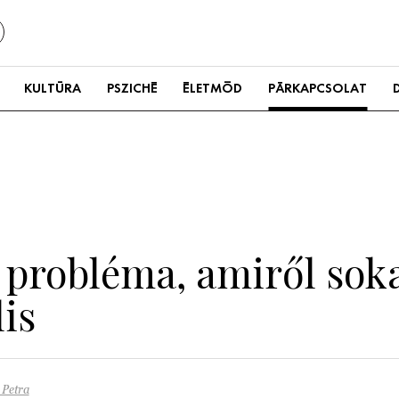
KULTÚRA
PSZICHÉ
ÉLETMÓD
PÁRKAPCSOLAT
 probléma, amiről soka
is
 Petra