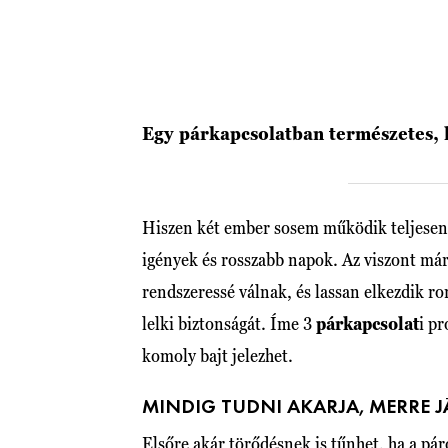
Egy párkapcsolatban természetes, 
Hiszen két ember sosem működik teljesen 
igények és rosszabb napok. Az viszont má
rendszeressé válnak, és lassan elkezdik r
lelki biztonságát. Íme 3
párkapcsolat
i p
komoly bajt jelezhet.
MINDIG TUDNI AKARJA, MERRE J
Elsőre akár törődésnek is tűnhet, ha a pár