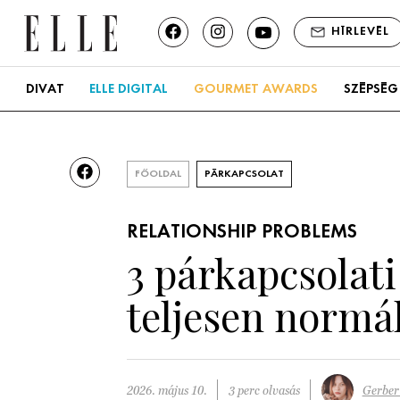
HÍRLEVÉL
DIVAT
ELLE DIGITAL
GOURMET AWARDS
SZÉPSÉG
FŐOLDAL
PÁRKAPCSOLAT
RELATIONSHIP PROBLEMS
3 párkapcsolati
teljesen normál
2026. május 10.
3 perc olvasás
Gerber