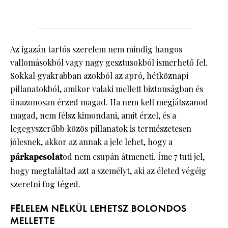
Az igazán tartós szerelem nem mindig hangos
vallomásokból vagy nagy gesztusokból ismerhető fel.
Sokkal gyakrabban azokból az apró, hétköznapi
pillanatokból, amikor valaki mellett biztonságban és
önazonosan érzed magad. Ha nem kell megjátszanod
magad, nem félsz kimondani, amit érzel, és a
legegyszerűbb közös pillanatok is természetesen
jólesnek, akkor az annak a jele lehet, hogy a
párkapcsolat
od nem csupán átmeneti. Íme 7 tuti jel,
hogy megtaláltad azt a személyt, aki az életed végéig
szeretni fog téged.
FÉLELEM NÉLKÜL LEHETSZ BOLONDOS
MELLETTE