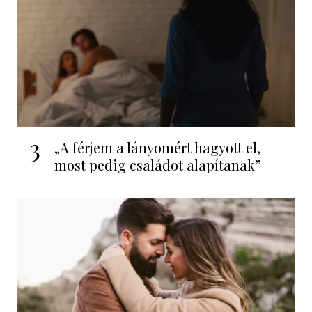
3
„A férjem a lányomért hagyott el,
most pedig családot alapítanak”