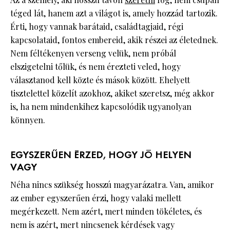
téged lát, hanem azt a világot is, amely hozzád tartozik.
Érti, hogy vannak barátaid, családtagjaid, régi
kapcsolataid, fontos embereid, akik részei az életednek.
Nem féltékenyen verseng velük, nem próbál
elszigetelni tőlük, és nem érezteti veled, hogy
választanod kell közte és mások között. Ehelyett
tisztelettel közelít azokhoz, akiket szeretsz, még akkor
is, ha nem mindenkihez kapcsolódik ugyanolyan
könnyen.
EGYSZERŰEN ÉRZED, HOGY JÓ HELYEN
VAGY
Néha nincs szükség hosszú magyarázatra. Van, amikor
az ember egyszerűen érzi, hogy valaki mellett
megérkezett. Nem azért, mert minden tökéletes, és
nem is azért, mert nincsenek kérdések vagy