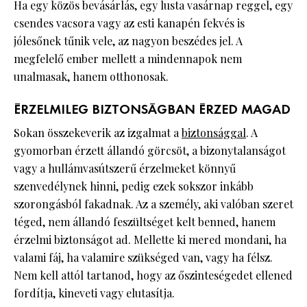
Ha egy közös bevásárlás, egy lusta vasárnap reggel, egy
csendes vacsora vagy az esti kanapén fekvés is
jólesőnek tűnik vele, az nagyon beszédes jel. A
megfelelő ember mellett a mindennapok nem
unalmasak, hanem otthonosak.
ÉRZELMILEG BIZTONSÁGBAN ÉRZED MAGAD
Sokan összekeverik az izgalmat a
biztonsággal
. A
gyomorban érzett állandó görcsöt, a bizonytalanságot
vagy a hullámvasútszerű érzelmeket könnyű
szenvedélynek hinni, pedig ezek sokszor inkább
szorongásból fakadnak. Az a személy, aki valóban szeret
téged, nem állandó feszültséget kelt benned, hanem
érzelmi biztonságot ad. Mellette ki mered mondani, ha
valami fáj, ha valamire szükséged van, vagy ha félsz.
Nem kell attól tartanod, hogy az őszinteségedet ellened
fordítja, kineveti vagy elutasítja.