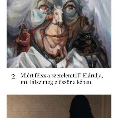
2
Miért félsz a szerelemtől? Elárulja,
mit látsz meg először a képen