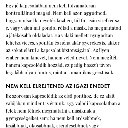
Egy jó
kapcsolatban
nem kell folyamatosan
kontrollálnod magad. Nem kell azon aggódnod,
hogyan nézel ki nevetés közben, túl furcsán viselkedsz-
e, vagy vajon mit gondol rólad a másik, ha megmutatod
a játékosabb oldaladat. Ha valaki mellett nyugodtan
lehetsz vicces, spontán és néha akár gyerekes is, akkor
az sokat elárul a kapcsolat biztonságáról. Az ilyen
ember nem kinevet, hanem veled nevet. Nem megítél,
hanem kapcsolódik hozzád, ez pedig hosszú távon
legalább olyan fontos, mint a romantikus gesztusok.
NEM KELL ELREJTENED AZ IGAZI ÉNEDET
Ez szorosan kapcsolódik az első ponthoz, de ez alatt
valójában mindent is értünk. Egy valódi kapcsolatban a
felek nem félnek megmutatni a másiknak a
gyengeségeiket sem: ha nem kell erősebbnek,
lazábbnak, okosabbnak, csendesebbnek vagy