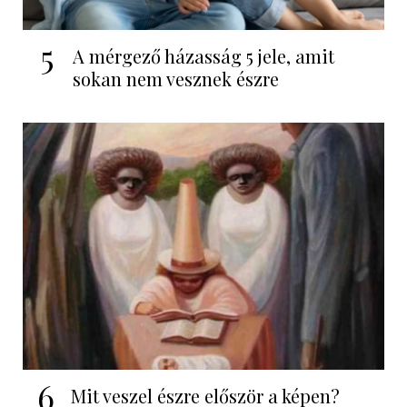
5
A mérgező házasság 5 jele, amit
sokan nem vesznek észre
6
Mit veszel észre először a képen?