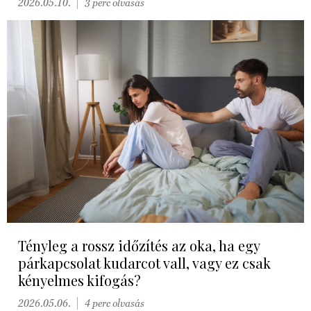
2026.05.10.
3 perc olvasás
Tényleg a rossz időzítés az oka, ha egy
párkapcsolat kudarcot vall, vagy ez csak
kényelmes kifogás?
2026.05.06.
4 perc olvasás