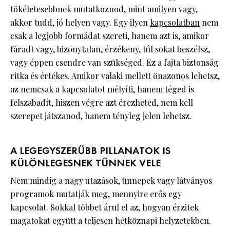
tökéletesebbnek mutatkoznod, mint amilyen vagy,
akkor tudd, jó helyen vagy. Egy ilyen
kapcsolatban
nem
csak a legjobb formádat szereti, hanem azt is, amikor
fáradt vagy, bizonytalan, érzékeny, túl sokat beszélsz,
vagy éppen csendre van szükséged. Ez a fajta biztonság
ritka és értékes. Amikor valaki mellett önazonos lehetsz,
az nemcsak a kapcsolatot mélyíti, hanem téged is
felszabadít, hiszen végre azt érezheted, nem kell
szerepet játszanod, hanem tényleg jelen lehetsz.
A LEGEGYSZERŰBB PILLANATOK IS
KÜLÖNLEGESNEK TŰNNEK VELE
Nem mindig a nagy utazások, ünnepek vagy látványos
programok mutatják meg, mennyire erős egy
kapcsolat. Sokkal többet árul el az, hogyan érzitek
magatokat együtt a teljesen hétköznapi helyzetekben.