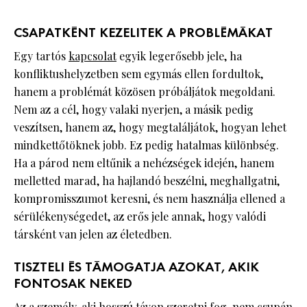
CSAPATKÉNT KEZELITEK A PROBLÉMÁKAT
Egy tartós
kapcsolat
egyik legerősebb jele, ha
konfliktushelyzetben sem egymás ellen fordultok,
hanem a problémát közösen próbáljátok megoldani.
Nem az a cél, hogy valaki nyerjen, a másik pedig
veszítsen, hanem az, hogy megtaláljátok, hogyan lehet
mindkettőtöknek jobb. Ez pedig hatalmas különbség.
Ha a párod nem eltűnik a nehézségek idején, hanem
melletted marad, ha hajlandó beszélni, meghallgatni,
kompromisszumot keresni, és nem használja ellened a
sérülékenységedet, az erős jele annak, hogy valódi
társként van jelen az életedben.
TISZTELI ÉS TÁMOGATJA AZOKAT, AKIK
FONTOSAK NEKED
Az a személy, aki hosszú távon
szeretni
fog, nem csupán