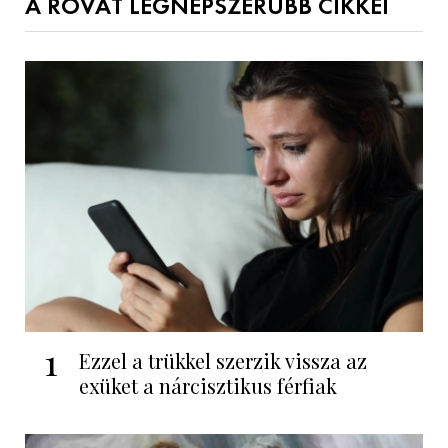
A ROVAT LEGNÉPSZERŰBB CIKKEI
1
Ezzel a trükkel szerzik vissza az
exüket a nárcisztikus férfiak