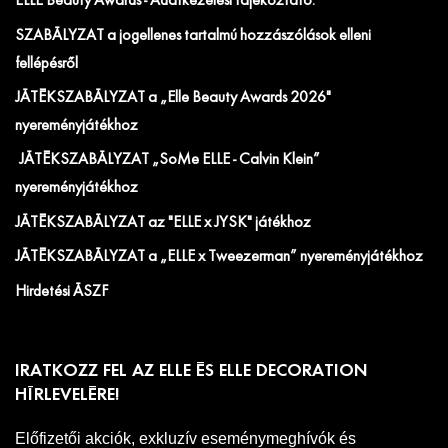
ELLE Beauty Awards - Adatkezelési tájékoztató.
SZABÁLYZAT a jogellenes tartalmú hozzászólások elleni
fellépésről
JÁTÉKSZABÁLYZAT a „Elle Beauty Awards 2026"
nyereményjátékhoz
JÁTÉKSZABÁLYZAT „SoMe ELLE - Calvin Klein”
nyereményjátékhoz
JÁTÉKSZABÁLYZAT az "ELLE x JYSK" játékhoz
JÁTÉKSZABÁLYZAT a „ELLE x Tweezerman” nyereményjátékhoz
Hirdetési ÁSZF
IRATKOZZ FEL AZ ELLE ÉS ELLE DECORATION
HÍRLEVELÉRE!
Előfizetői akciók, exkluzív eseménymeghívók és