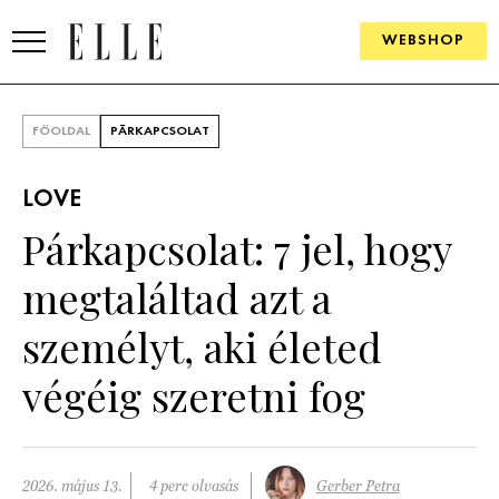
WEBSHOP
DIVAT
FŐOLDAL
PÁRKAPCSOLAT
ELLE DIGITAL
LOVE
GOURMET AWARDS
Párkapcsolat: 7 jel, hogy
SZÉPSÉG
megtaláltad azt a
KULTÚRA
személyt, aki életed
PSZICHÉ
végéig szeretni fog
ÉLETMÓD
PÁRKAPCSOLAT
2026. május 13.
4 perc olvasás
Gerber Petra