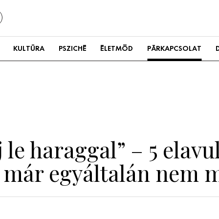
KULTÚRA
PSZICHÉ
ÉLETMÓD
PÁRKAPCSOLAT
 le haraggal” – 5 elavu
a már egyáltalán nem 