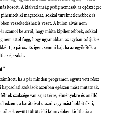
ás között. A kialvatlanság pedig nemcsak az egészségre
 pihenitek ki magatokat, sokkal türelmetlenebbek és
bben veszekedéshez is vezet. A külön alvás nem
 pár számol be arról, hogy mióta kipihentebbek, sokkal
g nem attól függ, hogy ugyanabban az ágyban töltjük-e
ként jó páros. És igen, semmi baj, ha az egyikőtők a
ti az éjszakát.
ni”
zámított, ha a pár minden programon együtt vett részt
ai kapcsolati szokások azonban egészen mást mutatnak.
élnek szüksége van saját térre, élményekre és önálló
dül edzeni, a barátaival utazni vagy mást hobbit űzni,
a túl sok együtt töltött idő könnyebben kiolthatja a