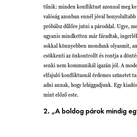
tűnik: minden konfliktust azonnal meg kel
valóság azonban ennél jóval bonyolultabb 
próbálsz dűlőre jutni a pároddal. Ugye, m
ugyanis mindketten már fáradtak, ingerlé
sokkal könnyebben mondunk olyasmit, am
csökkenti az önkontrollt és rontja a dönté
senki nem kommunikál igazán jól. A moder
elfajuló konfliktusnál érdemes szünetet t
adni annak, hogy lehiggadjunk. Egy kiadós
mint előző este.
2. „A boldog párok mindig eg