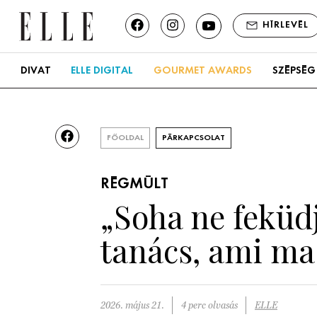
HÍRLEVÉL
DIVAT
ELLE DIGITAL
GOURMET AWARDS
SZÉPSÉG
FŐOLDAL
PÁRKAPCSOLAT
RÉGMÚLT
„Soha ne feküdj
tanács, ami m
2026. május 21.
4 perc olvasás
ELLE