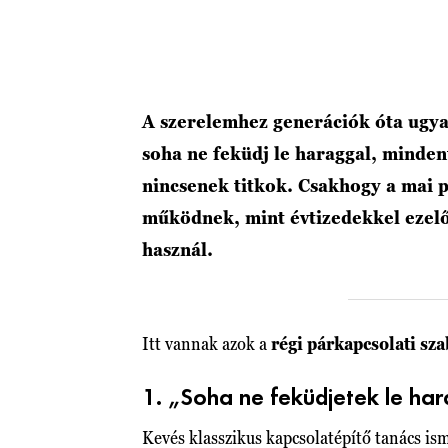
A szerelemhez generációk óta ugya
soha ne feküdj le haraggal, mindent
nincsenek titkok. Csakhogy a mai 
működnek, mint évtizedekkel ezelőt
használ.
Itt vannak azok a
régi párkapcsolati sz
1. „Soha ne feküdjetek le ha
Kevés klasszikus kapcsolatépítő tanács is