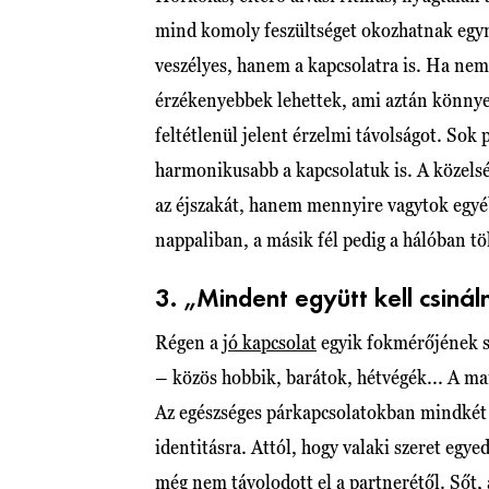
mind komoly feszültséget okozhatnak egym
veszélyes, hanem a kapcsolatra is. Ha nem
érzékenyebbek lehettek, ami aztán könnye
feltétlenül jelent érzelmi távolságot. Sok
harmonikusabb a kapcsolatuk is. A közelsé
az éjszakát, hanem mennyire vagytok egyéb
nappaliban, a másik fél pedig a hálóban töl
3. „Mindent együtt kell csinál
Régen a
jó kapcsolat
egyik fokmérőjének s
– közös hobbik, barátok, hétvégék... A m
Az egészséges párkapcsolatokban mindkét f
identitásra. Attól, hogy valaki szeret egye
még nem távolodott el a partnerétől. Sőt, 