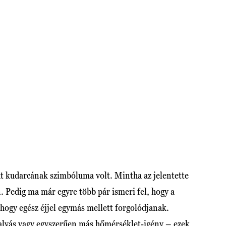
at kudarcának szimbóluma volt. Mintha az jelentette
. Pedig ma már egyre több pár ismeri fel, hogy a
 hogy egész éjjel egymás mellett forgolódjanak.
 alvás vagy egyszerűen más hőmérséklet-igény – ezek