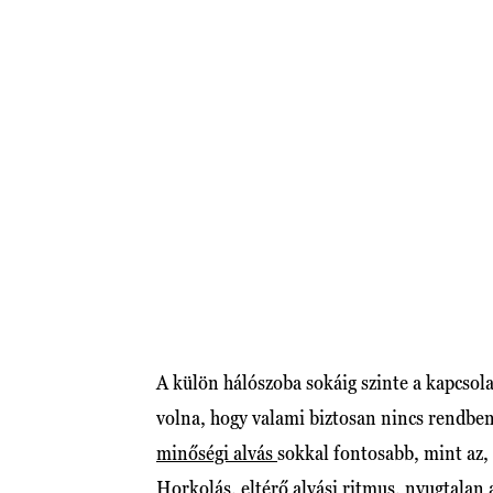
A külön hálószoba sokáig szinte a kapcsol
volna, hogy valami biztosan nincs rendben
minőségi alvás
sokkal fontosabb, mint az,
Horkolás, eltérő alvási ritmus, nyugtalan