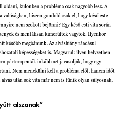
l oldani, különben a probléma csak nagyobb lesz. A
a valóságban, hiszen gondold csak el, hogy késő este
ennyire nem szokott bejönni? Egy késő esti vita során
kenyek és mentálisan kimerültek vagytok. Ilyenkor
it később megbánunk. Az alváshiány ráadásul
shozatali képességeket is. Magyarul: ilyen helyzetben
n párterapeuták inkább azt javasolják, hogy egy
artani. Nem menekülni kell a probléma elől, hanem időt
 alvás után sok vita már nem is tűnik olyan súlyosnak,
yütt alszanak”