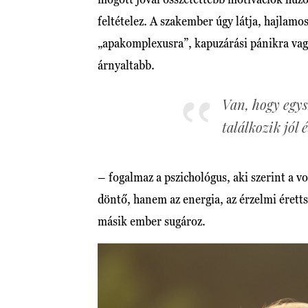
feltételez. A szakember úgy látja, hajlamo
„apakomplexusra”, kapuzárási pánikra vag
árnyaltabb.
Van, hogy egys
találkozik jól 
– fogalmaz a pszichológus, aki szerint a 
döntő, hanem az energia, az érzelmi éretts
másik ember sugároz.