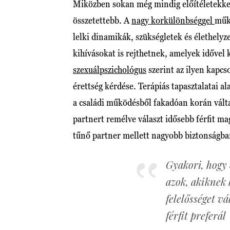
Miközben sokan még mindig előítéletekkel 
összetettebb. A
nagy korkülönbséggel
műk
lelki dinamikák, szükségletek és élethel
kihívásokat is rejthetnek, amelyek idővel
szexuálpszichológus
szerint az ilyen kapcs
érettség kérdése. Terápiás tapasztalatai a
a családi működésből fakadóan korán válta
partnert remélve választ idősebb férfit ma
tűnő partner mellett nagyobb biztonságba
Gyakori, hogy 
azok, akiknek 
felelősséget vá
férfit preferál