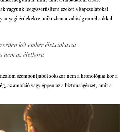
sak vagyunk leegyszerűsíteni ezeket a kapcsolatokat
y anyagi érdekekre, miközben a valóság ennél sokkal
zerűen két ember életszakasza
és nem az életkora
vonzalom szempontjából sokszor nem a kronológiai kor a
ég, az ambíció vagy éppen az a biztonságérzet, amit a