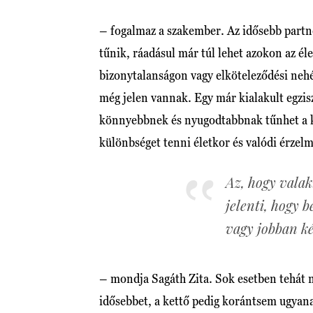
– fogalmaz a szakember. Az idősebb part
tűnik, ráadásul már túl lehet azokon az él
bizonytalanságon vagy elköteleződési nehé
még jelen vannak. Egy már kialakult egzis
könnyebbnek és nyugodtabbnak tűnhet a k
különbséget tenni életkor és valódi érzelm
Az, hogy valak
jelenti, hogy b
vagy jobban k
– mondja Sagáth Zita. Sok esetben tehát 
idősebbet, a kettő pedig korántsem ugyan