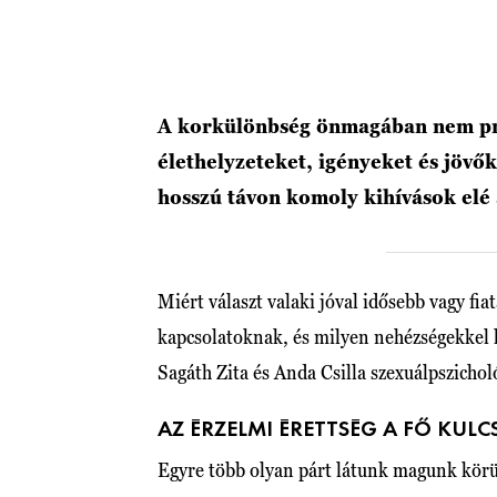
A korkülönbség önmagában nem pr
élethelyzeteket, igényeket és jövő
hosszú távon komoly kihívások elé 
Miért választ valaki jóval idősebb vagy fi
kapcsolatoknak, és milyen nehézségekkel
Sagáth Zita és Anda Csilla szexuálpszichol
AZ ÉRZELMI ÉRETTSÉG A FŐ KULC
Egyre több olyan párt látunk magunk körül