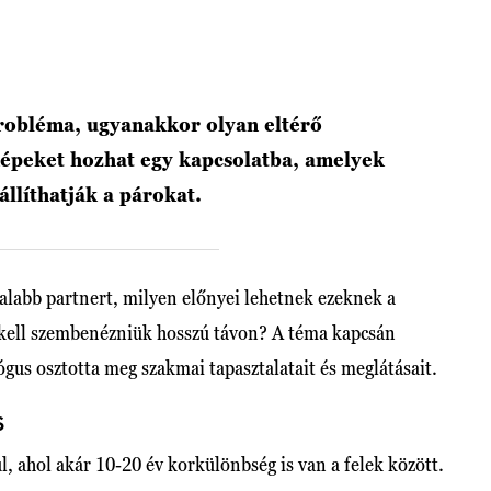
obléma, ugyanakkor olyan eltérő
képeket hozhat egy kapcsolatba, amelyek
állíthatják a párokat.
atalabb partnert, milyen előnyei lehetnek ezeknek a
 kell szembenézniük hosszú távon? A téma kapcsán
ógus osztotta meg szakmai tapasztalatait és meglátásait.
S
, ahol akár 10-20 év korkülönbség is van a felek között.