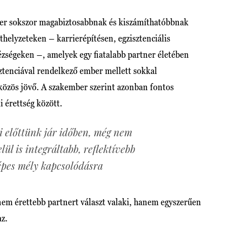
ner sokszor magabiztosabbnak és kiszámíthatóbbnak
ethelyzeteken – karrierépítésen, egzisztenciális
zségeken –, amelyek egy fiatalabb partner életében
ztenciával rendelkező ember mellett sokkal
özös jövő. A szakember szerint azonban fontos
i érettség között.
i előttünk jár időben, még nem
elül is integráltabb, reflektívebb
épes mély kapcsolódásra
nem érettebb partnert választ valaki, hanem egyszerűen
az.