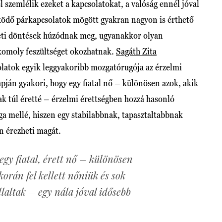
szemlélik ezeket a kapcsolatokat, a valóság ennél jóval
ödő párkapcsolatok mögött gyakran nagyon is érthető
yzeti döntések húzódnak meg, ugyanakkor olyan
 komoly feszültséget okozhatnak.
Sagáth Zita
olatok egyik leggyakoribb mozgatórugója az érzelmi
lapján gyakori, hogy egy fiatal nő – különösen azok, akik
k túl éretté – érzelmi érettségben hozzá hasonló
ga mellé, hiszen egy stabilabbnak, tapasztaltabbnak
n érezheti magát.
egy fiatal, érett nő – különösen
korán fel kellett nőniük és sok
llaltak – egy nála jóval idősebb