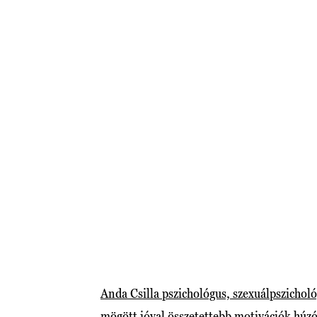
Anda Csilla pszichológus, szexuálpszichol
mögött jóval összetettebb motivációk húz