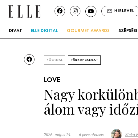
HÍRLEVÉL
DIVAT
ELLE DIGITAL
GOURMET AWARDS
SZÉPSÉG
FŐOLDAL
PÁRKAPCSOLAT
LOVE
Nagy korkülönb
álom vagy időz
2026. május 14.
6 perc olvasás
Sinkó E