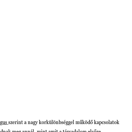
ógus
szerint a nagy korkülönbséggel működő kapcsolatok
ódnak meg annál, mint amit a társadalom elsőre