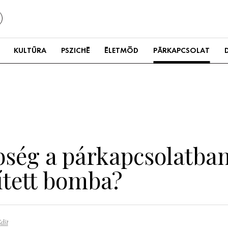
KULTÚRA
PSZICHÉ
ÉLETMÓD
PÁRKAPCSOLAT
ség a párkapcsolatba
ített bomba?
dit