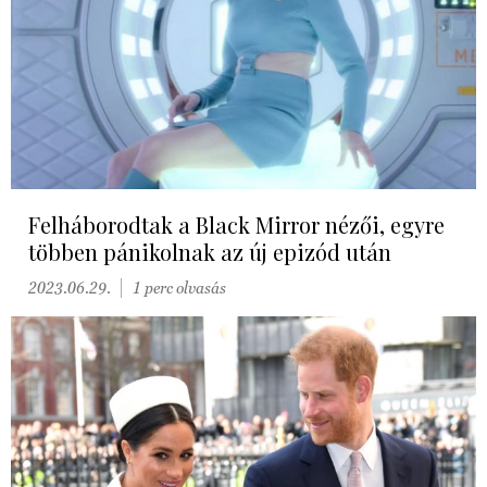
Felháborodtak a Black Mirror nézői, egyre
többen pánikolnak az új epizód után
2023.06.29.
1 perc olvasás