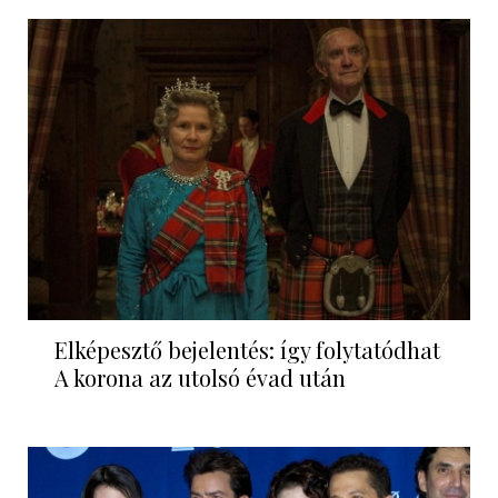
Elképesztő bejelentés: így folytatódhat
A korona az utolsó évad után