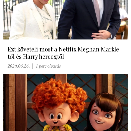
Ezt követeli most a Netflix Meghan Markle-
től és Harry hercegtől
2023.06.26.
1 perc olvasás