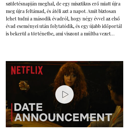
születésnapján meghal, de egy misztikus erő miatt újra
meg újra feltámad, és átéli azt a napot. Amit biztosan
lehet tudni a második évadról, hogy négy évvel az első
évad eseményei után folytatódik, és egy újabb időportál
is bekerül a történetbe, ami viszont a múltba vezet…