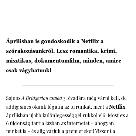
HÍRLEVÉL
Áprilisban is gondoskodik a Netflix a
szórakozásunkról. Lesz romantika, krimi,
misztikus, dokumentumfilm, minden, amire
csak vágyhatunk!
Sajnos
A Bridgerton család
3. évadára még várni kell, de
addig sincs okunk lógatni az orrunkat, mert a
Netflix
áprilisban újabb különlegességgel rukkol elő. Most ez a
6 újdonság tartja lázban az internetet – ahogyan
minket is – és alig várjuk a premiereket! Viszont a