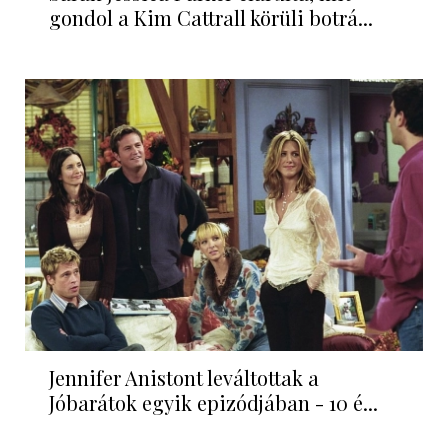
gondol a Kim Cattrall körüli botrá...
Jennifer Anistont leváltottak a
Jóbarátok egyik epizódjában - 10 é...