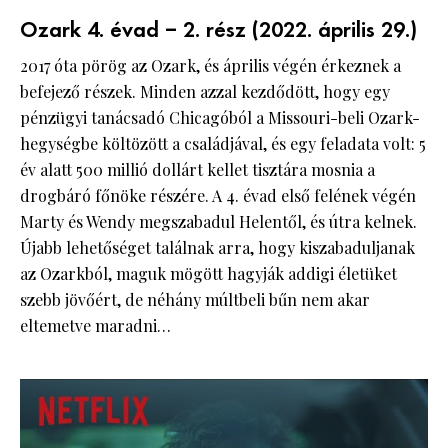
Ozark 4. évad – 2. rész (2022. április 29.)
2017 óta pörög az Ozark, és április végén érkeznek a
befejező részek. Minden azzal kezdődött, hogy egy
pénzügyi tanácsadó Chicagóból a Missouri-beli Ozark-
hegységbe költözött a családjával, és egy feladata volt: 5
év alatt 500 millió dollárt kellet tisztára mosnia a
drogbáró főnöke részére. A 4. évad első felének végén
Marty és Wendy megszabadul Helentől, és útra kelnek.
Újabb lehetőséget találnak arra, hogy kiszabaduljanak
az Ozarkból, maguk mögött hagyják addigi életüket
szebb jövőért, de néhány múltbeli bűn nem akar
eltemetve maradni…