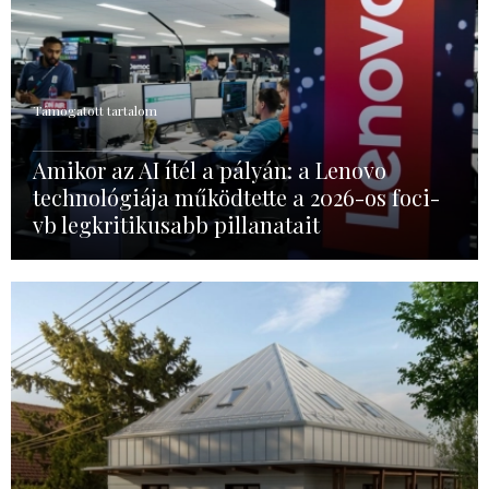
Támogatott tartalom
Amikor az AI ítél a pályán: a Lenovo
technológiája működtette a 2026-os foci-
vb legkritikusabb pillanatait