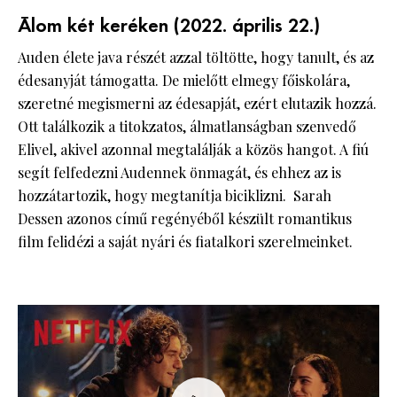
Álom két keréken (2022. április 22.)
Auden élete java részét azzal töltötte, hogy tanult, és az
édesanyját támogatta. De mielőtt elmegy főiskolára,
szeretné megismerni az édesapját, ezért elutazik hozzá.
Ott találkozik a titokzatos, álmatlanságban szenvedő
Elivel, akivel azonnal megtalálják a közös hangot. A fiú
segít felfedezni Audennek önmagát, és ehhez az is
hozzátartozik, hogy megtanítja biciklizni. Sarah
Dessen azonos című regényéből készült romantikus
film felidézi a saját nyári és fiatalkori szerelmeinket.