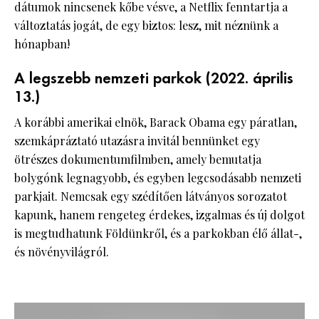
dátumok nincsenek kőbe vésve, a Netflix fenntartja a
változtatás jogát, de egy biztos: lesz, mit néznünk a
hónapban!
A legszebb nemzeti parkok (2022. április
13.)
A korábbi amerikai elnök, Barack Obama egy páratlan,
szemkápráztató utazásra invitál bennünket egy
ötrészes dokumentumfilmben, amely bemutatja
bolygónk legnagyobb, és egyben legcsodásabb nemzeti
parkjait. Nemcsak egy szédítően látványos sorozatot
kapunk, hanem rengeteg érdekes, izgalmas és új dolgot
is megtudhatunk Földünkről, és a parkokban élő állat-,
és növényvilágról.