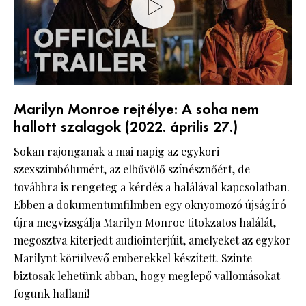
Marilyn Monroe rejtélye: A soha nem
hallott szalagok (2022. április 27.)
Sokan rajonganak a mai napig az egykori
szexszimbólumért, az elbűvölő színésznőért, de
továbbra is rengeteg a kérdés a halálával kapcsolatban.
Ebben a dokumentumfilmben egy oknyomozó újságíró
újra megvizsgálja Marilyn Monroe titokzatos halálát,
megosztva kiterjedt audiointerjúit, amelyeket az egykor
Marilynt körülvevő emberekkel készített. Szinte
biztosak lehetünk abban, hogy meglepő vallomásokat
fogunk hallani!