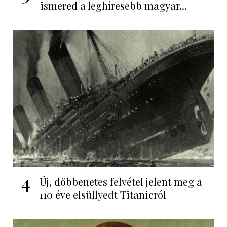
ismered a leghíresebb magyar...
4
Új, döbbenetes felvétel jelent meg a
110 éve elsüllyedt Titanicról