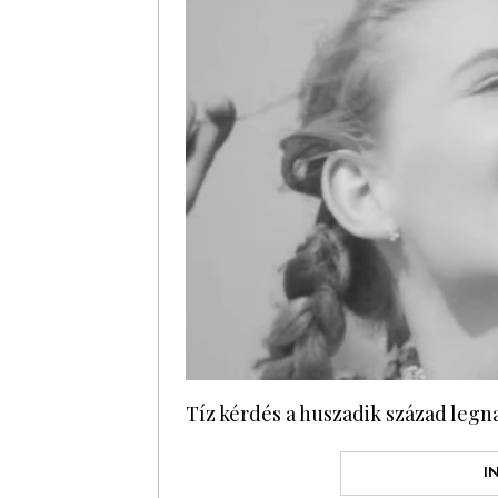
Tíz kérdés a huszadik század legn
I