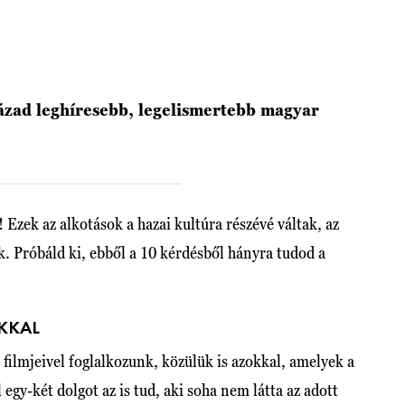
zázad leghíresebb, legelismertebb magyar
! Ezek az alkotások a hazai kultúra részévé váltak, az
k. Próbáld ki, ebből a 10 kérdésből hányra tudod a
KKAL
filmjeivel foglalkozunk, közülük is azokkal, amelyek a
egy-két dolgot az is tud, aki soha nem látta az adott