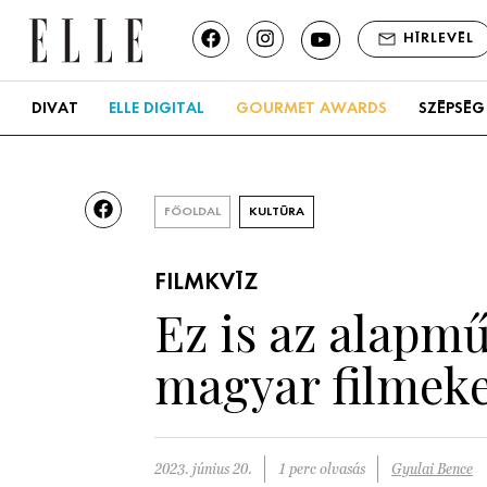
HÍRLEVÉL
DIVAT
ELLE DIGITAL
GOURMET AWARDS
SZÉPSÉG
FŐOLDAL
KULTÚRA
FILMKVÍZ
Ez is az alapmű
magyar filmeke
2023. június 20.
1 perc olvasás
Gyulai Bence