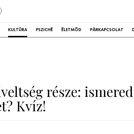
KULTÚRA
PSZICHÉ
ÉLETMÓD
PÁRKAPCSOLAT
veltség része: ismered
t? Kvíz!