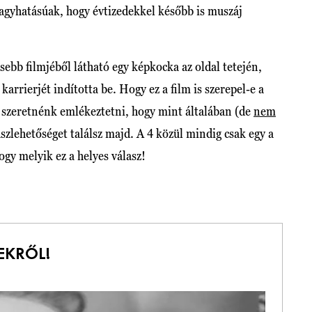
nagyhatásúak, hogy évtizedekkel később is muszáj
ebb filmjéből látható egy képkocka az oldal tetején,
arrierjét indította be. Hogy ez a film is szerepel-e a
 szeretnénk emlékeztetni, hogy mint általában (de
nem
aszlehetőséget találsz majd. A 4 közül mindig csak egy a
hogy melyik ez a helyes válasz!
EKRŐL!