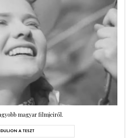
agyobb magyar filmjeiről.
NDULJON A TESZT