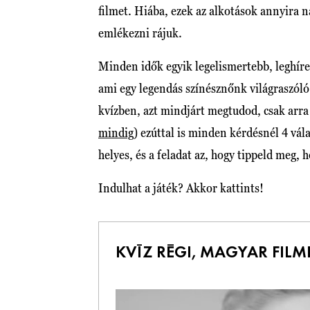
filmet. Hiába, ezek az alkotások annyira 
emlékezni rájuk.
Minden idők egyik legelismertebb, leghíres
ami egy legendás színésznőnk világraszóló k
kvízben, azt mindjárt megtudod, csak arra
mindig
) ezúttal is minden kérdésnél 4 vál
helyes, és a feladat az, hogy tippeld meg, 
Indulhat a játék? Akkor kattints!
KVÍZ RÉGI, MAGYAR FILM