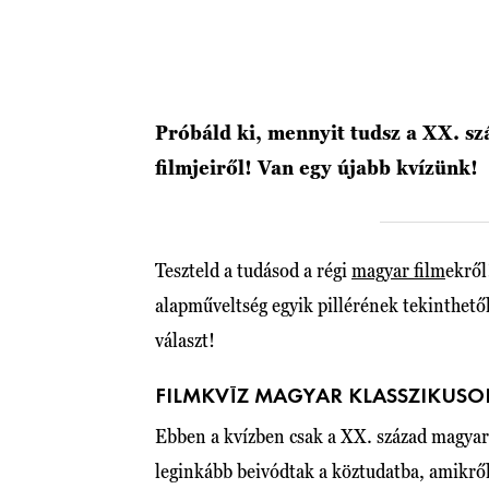
Próbáld ki, mennyit tudsz a XX. s
filmjeiről! Van egy újabb kvízünk!
Teszteld a tudásod a régi
magyar film
ekről
alapműveltség egyik pillérének tekinthető
választ!
FILMKVÍZ MAGYAR KLASSZIKUSO
Ebben a kvízben csak a XX. század magyar 
leginkább beivódtak a köztudatba, amikről 