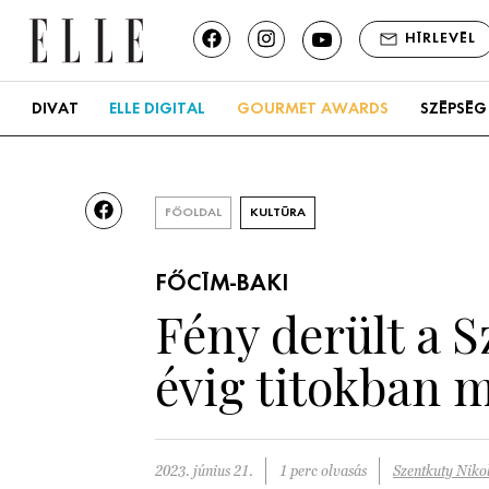
HÍRLEVÉL
DIVAT
ELLE DIGITAL
GOURMET AWARDS
SZÉPSÉG
FŐOLDAL
KULTÚRA
FŐCÍM-BAKI
Fény derült a S
évig titokban 
2023. június 21.
1 perc olvasás
Szentkuty Nikol