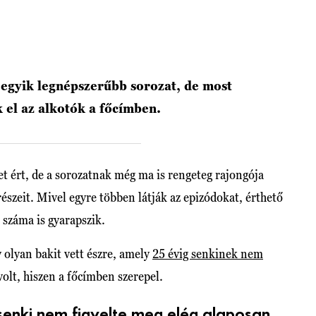
 egyik legnépszerűbb sorozat, de most
k el az alkotók a főcímben.
 ért, de a sorozatnak még ma is rengeteg rajongója
részeit. Mivel egyre többen látják az epizódokat, érthető
száma is gyarapszik.
 olyan bakit vett észre, amely
25 évig senkinek nem
volt, hiszen a főcímben szerepel.
senki nem figyelte meg elég alaposan