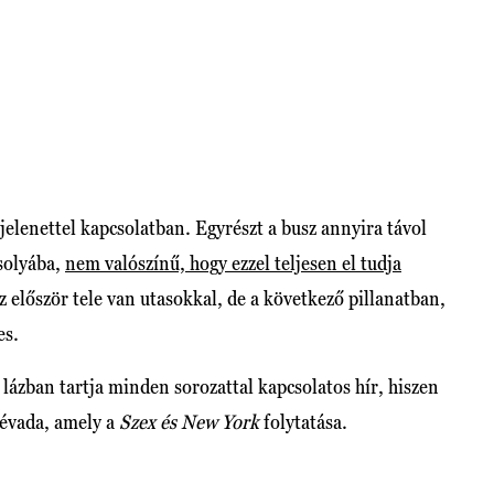
 jelenettel kapcsolatban. Egyrészt a busz annyira távol
csolyába,
nem valószínű, hogy ezzel teljesen el tudja
z először tele van utasokkal, de a következő pillanatban,
es.
ázban tartja minden sorozattal kapcsolatos hír, hiszen
 évada, amely a
Szex és New York
folytatása.