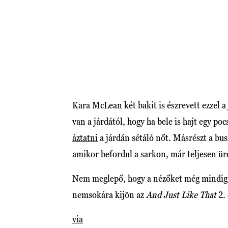
Kara McLean két bakit is észrevett ezzel a
van a járdától, hogy ha bele is hajt egy po
áztatni
a járdán sétáló nőt. Másrészt a bus
amikor befordul a sarkon, már teljesen ür
Nem meglepő, hogy a nézőket még mindig l
nemsokára kijön az
And Just Like That
2.
via