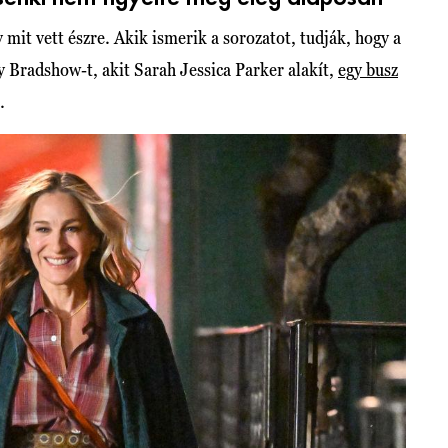
mit vett észre. Akik ismerik a sorozatot, tudják, hogy a
y Bradshow-t, akit Sarah Jessica Parker alakít,
egy busz
.