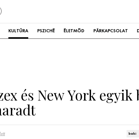
KULTÚRA
PSZICHÉ
ÉLETMÓD
PÁRKAPCSOLAT
zex és New York egyik 
maradt
ett
baki