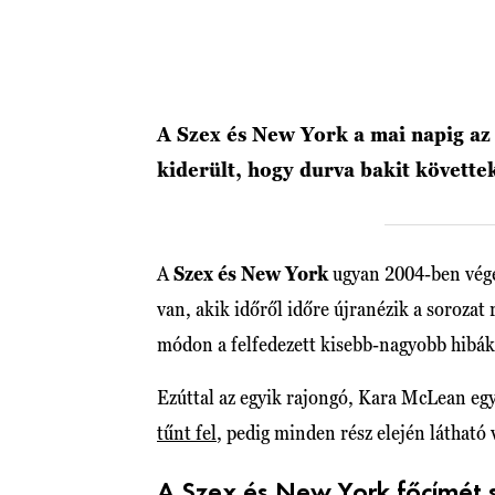
A Szex és New York a mai napig az
kiderült, hogy durva bakit követte
A
Szex és New York
ugyan 2004-ben véget
van, akik időről időre újranézik a sorozat 
módon a felfedezett kisebb-nagyobb hibák 
Ezúttal az egyik rajongó, Kara McLean egy
tűnt fel
, pedig minden rész elején látható 
A Szex és New York főcímét 