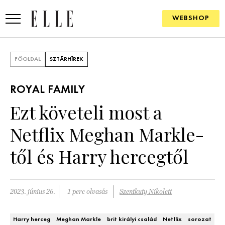
WEBSHOP
DIVAT
FŐOLDAL
SZTÁRHÍREK
ELLE DIGITAL
ROYAL FAMILY
GOURMET AWARDS
Ezt követeli most a
SZÉPSÉG
Netflix Meghan Markle-
KULTÚRA
től és Harry hercegtől
PSZICHÉ
2023. június 26.
1 perc olvasás
Szentkuty Nikolett
ÉLETMÓD
PÁRKAPCSOLAT
Harry herceg
Meghan Markle
brit királyi család
Netflix
sorozat