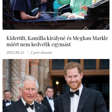
Kiderült, Kamilla királyné és Meghan Markle
miért nem kedvelik egymást
2023.06.21.
2 perc olvasás