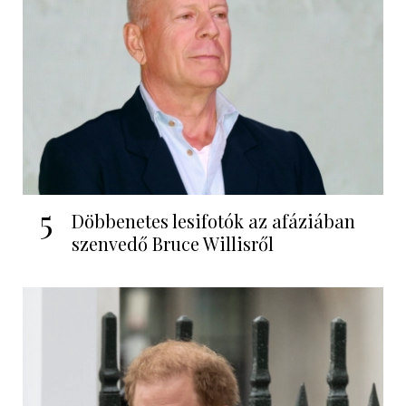
5
Döbbenetes lesifotók az afáziában
szenvedő Bruce Willisről