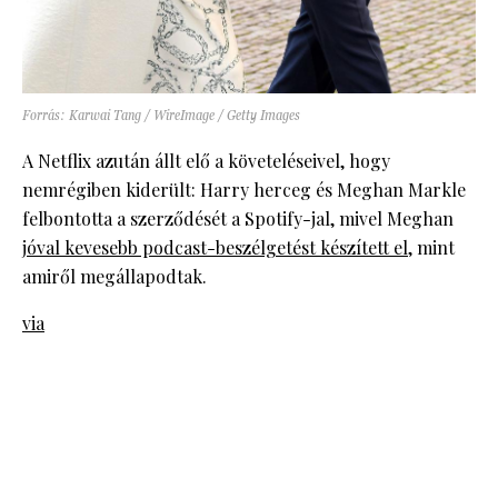
Forrás: Karwai Tang / WireImage / Getty Images
A Netflix azután állt elő a követeléseivel, hogy
nemrégiben kiderült: Harry herceg és Meghan Markle
felbontotta a szerződését a Spotify-jal, mivel Meghan
jóval kevesebb podcast-beszélgetést készített el
, mint
amiről megállapodtak.
via