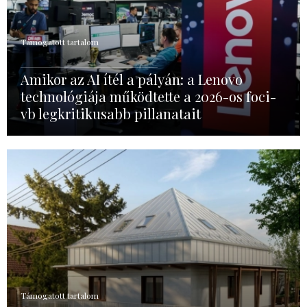
Támogatott tartalom
Amikor az AI ítél a pályán: a Lenovo
technológiája működtette a 2026-os foci-
vb legkritikusabb pillanatait
Támogatott tartalom