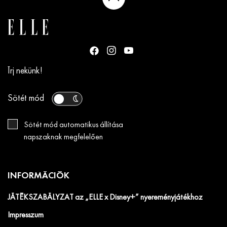
Írj nekünk!
Sötét mód
Sötét mód automatikus állítása
napszaknak megfelelően
INFORMÁCIÓK
JÁTÉKSZABÁLYZAT az „ELLE x Disney+” nyereményjátékhoz
Impresszum