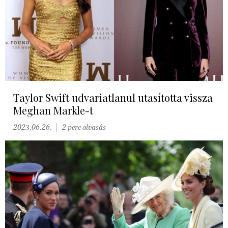
Taylor Swift udvariatlanul utasította vissza
Meghan Markle-t
2023.06.26.
2 perc olvasás