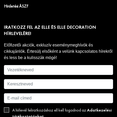
Hirdetési ÁSZF
IRATKOZZ FEL AZ ELLE ÉS ELLE DECORATION
HÍRLEVELÉRE!
Előfizetői akciók, exkluzív eseménymeghívók és
cikkajánlók. Értesülj elsőként a velünk kapcsolatos hírekről
és less be a kulisszák mögé!
Adatkezelési
A hírlevél feliratkozáshoz ell kell fogadnod az
tájékoztatónkat
.