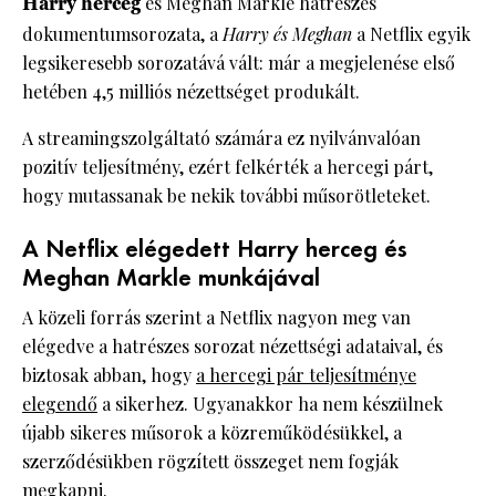
Harry herceg
és Meghan Markle hatrészes
dokumentumsorozata, a
Harry és Meghan
a Netflix egyik
legsikeresebb sorozatává vált: már a megjelenése első
hetében 4,5 milliós nézettséget produkált.
A streamingszolgáltató számára ez nyilvánvalóan
pozitív teljesítmény, ezért felkérték a hercegi párt,
hogy mutassanak be nekik további műsorötleteket.
A Netflix elégedett Harry herceg és
Meghan Markle munkájával
A közeli forrás szerint a Netflix nagyon meg van
elégedve a hatrészes sorozat nézettségi adataival, és
biztosak abban, hogy
a hercegi pár teljesítménye
elegendő
a sikerhez. Ugyanakkor ha nem készülnek
újabb sikeres műsorok a közreműködésükkel, a
szerződésükben rögzített összeget nem fogják
megkapni.