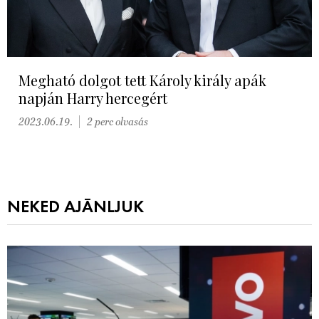
Megható dolgot tett Károly király apák
napján Harry hercegért
2023.06.19.
2 perc olvasás
NEKED AJÁNLJUK