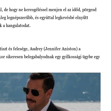
l, de hogy ne keresgéléssel menjen el az időd, pörgesd
nleg legnépszerűbb, és egyúttal legkevésbé elnyűtt
k a hangulatodat.
szt és felesége, Audrey (Jennifer Aniston) a
kor sikeresen belegabalyodnak egy gyilkossági ügybe egy