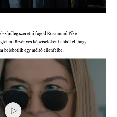
alószínűleg szeretni fogod Rosamund Pike
ségtelen törvényes képviselőként abból él, hogy
m belebotlik egy méltó ellenfélbe.