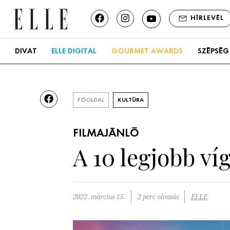
HÍRLEVÉL
DIVAT
ELLE DIGITAL
GOURMET AWARDS
SZÉPSÉG
FŐOLDAL
KULTÚRA
FILMAJÁNLÓ
A 10 legjobb ví
2022. március 15.
2 perc olvasás
ELLE