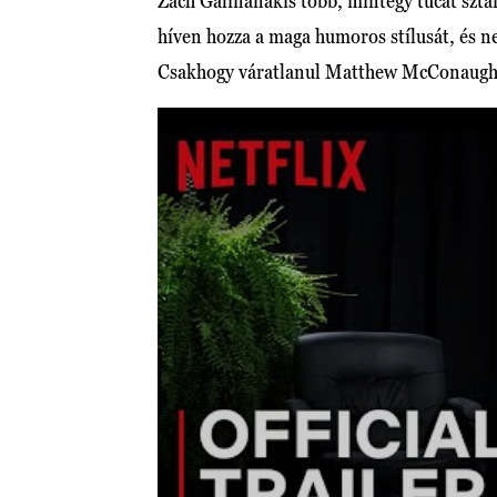
Zach Galifianakis több, mintegy tucat szt
híven hozza a maga humoros stílusát, és ne
Csakhogy váratlanul Matthew McConaughe