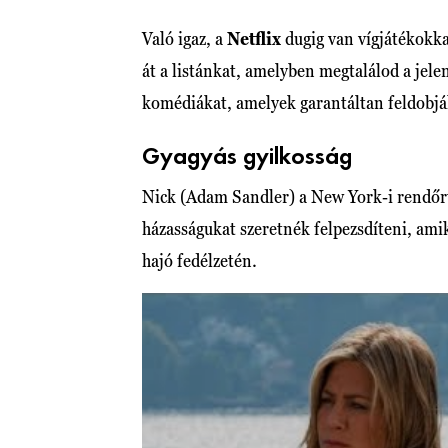
Való igaz, a
Netflix
dugig van vígjátékokka
át a listánkat, amelyben megtalálod a jele
komédiákat, amelyek garantáltan feldobjá
Gyagyás gyilkosság
Nick (Adam Sandler) a New York-i rendőrti
házasságukat szeretnék felpezsdíteni, ami
hajó fedélzetén.