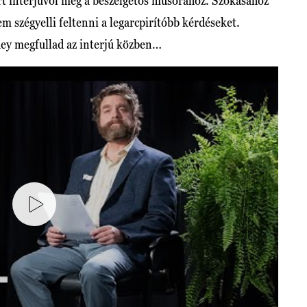
árt interjúvol meg a beszélgetős műsorához. Szokásához
m szégyelli feltenni a legarcpirítóbb kérdéseket.
y megfullad az interjú közben…