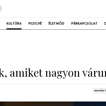
KULTÚRA
PSZICHÉ
ÉLETMÓD
PÁRKAPCSOLAT
k, amiket nagyon váru
Jennifer