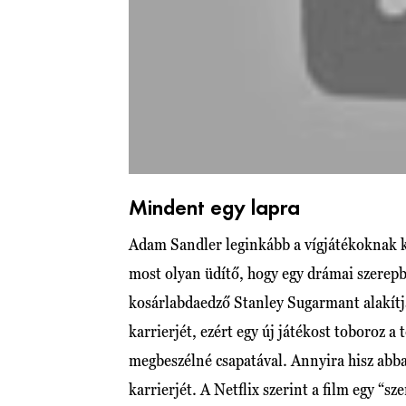
Mindent egy lapra
Adam Sandler leginkább a vígjátékoknak k
most olyan üdítő, hogy egy drámai szerepbe
kosárlabdaedző Stanley Sugarmant alakítja
karrierjét, ezért egy új játékost toboroz 
megbeszélné csapatával. Annyira hisz abba
karrierjét. A Netflix szerint a film egy “