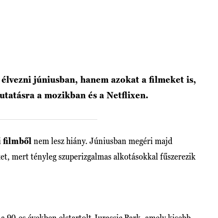
lvezni júniusban, hanem azokat a filmeket is,
atásra a mozikban és a Netflixen.
i
filmből
nem lesz hiány. Júniusban megéri majd
t, mert tényleg szuperizgalmas alkotásokkal fűszerezik
 90-es években elstartolt Jurassic Park, amely kisebb-