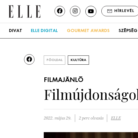
HÍRLEVÉL
DIVAT
ELLE DIGITAL
GOURMET AWARDS
SZÉPSÉG
FŐOLDAL
KULTÚRA
FILMAJÁNLÓ
Filmújdonságo
2022. május 29.
2 perc olvasás
ELLE