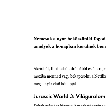
Nemcsak a nyár beköszöntét fogod é
amelyek a hónapban kerülnek bemut
Akcióból, thrillerből, drámából és életrajz
moziba menned vagy bekapcsolni a Netflixe
meg a nyár első hónapját.
Jurassic World 3: Világuralom
Sokak számára bizonyult meghatározónak a