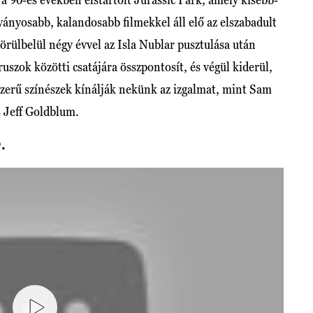
ványosabb, kalandosabb filmekkel áll elő az elszabadult
rülbelül négy évvel az Isla Nublar pusztulása után
uszok közötti csatájára összpontosít, és végül kiderül,
szerű színészek kínálják nekünk az izgalmat, mint Sam
s Jeff Goldblum.
.