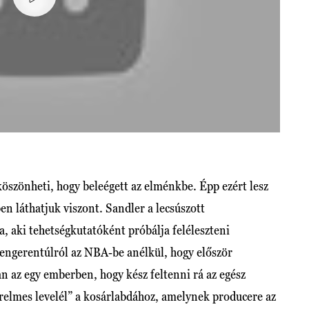
öszönheti, hogy beleégett az elménkbe. Épp ezért lesz
n láthatjuk viszont. Sandler a lecsúszott
, aki tehetségkutatóként próbálja feléleszteni
a tengerentúlról az NBA-be anélkül, hogy először
n az egy emberben, hogy kész feltenni rá az egész
szerelmes levelél” a kosárlabdához, amelynek producere az