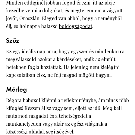
Minden eddiginél jobban fogod érezni: itt az ideje
kezedbe venni a dolgokat, és megteremteni a vágyott
jövőt, Oroszlán. Eleged van abból, hogy a reményből
élj, és holnapra halaszd
boldogságodat
.
Szűz
Ez egy ideális nap arra, hogy egyszer és mindenkorra
megválaszold azokat a kérdéseket, amik az elmúlt
hetekben foglalkoztattak. Ha jelenleg nem kielégítő
kapcsolatban élsz, ne félj magad mögött hagyni.
Mérleg
Régóta habozol kilépni a reflektorfénybe, ám nincs több
kifogás! Készen állsz vagy sem, eljött az idő. Meg kell
mutatnod magadat és a tehetségedet a
munkahelyeden
vagy akár az egész világnak a
közösségi oldalak segítségével.