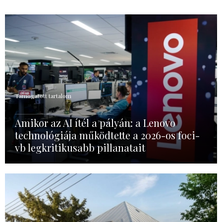
Támogatott tartalom
Amikor az AI ítél a pályán: a Lenovo
technológiája működtette a 2026-os foci-
vb legkritikusabb pillanatait