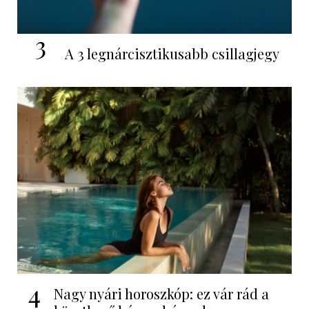
3
A 3 legnárcisztikusabb csillagjegy
4
Nagy nyári horoszkóp: ez vár rád a