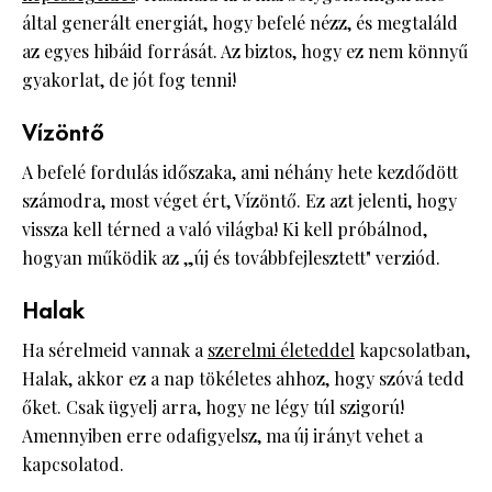
által generált energiát, hogy befelé nézz, és megtaláld
az egyes hibáid forrását. Az biztos, hogy ez nem könnyű
gyakorlat, de jót fog tenni!
Vízöntő
A befelé fordulás időszaka, ami néhány hete kezdődött
számodra, most véget ért, Vízöntő. Ez azt jelenti, hogy
vissza kell térned a való világba! Ki kell próbálnod,
hogyan működik az „új és továbbfejlesztett" verziód.
Halak
Ha sérelmeid vannak a
szerelmi életeddel
kapcsolatban,
Halak, akkor ez a nap tökéletes ahhoz, hogy szóvá tedd
őket. Csak ügyelj arra, hogy ne légy túl szigorú!
Amennyiben erre odafigyelsz, ma új irányt vehet a
kapcsolatod.