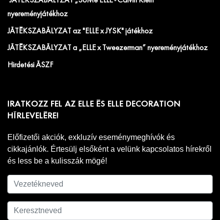
JÁTÉKSZABÁLYZAT „SoMe ELLE - Calvin Klein”
nyereményjátékhoz
JÁTÉKSZABÁLYZAT az "ELLE x JYSK" játékhoz
JÁTÉKSZABÁLYZAT a „ELLE x Tweezerman” nyereményjátékhoz
Hirdetési ÁSZF
IRATKOZZ FEL AZ ELLE ÉS ELLE DECORATION
HÍRLEVELÉRE!
Előfizetői akciók, exkluzív eseménymeghívók és
cikkajánlók. Értesülj elsőként a velünk kapcsolatos hírekről
és less be a kulisszák mögé!