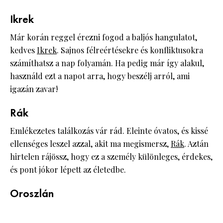
Ikrek
Már korán reggel érezni fogod a baljós hangulatot,
kedves
Ikrek
. Sajnos félreértésekre és konfliktusokra
számíthatsz a nap folyamán. Ha pedig már így alakul,
használd ezt a napot arra, hogy beszélj arról, ami
igazán zavar!
Rák
Emlékezetes találkozás vár rád. Eleinte óvatos, és kissé
ellenséges leszel azzal, akit ma megismersz,
Rák
. Aztán
hirtelen rájössz, hogy ez a személy különleges, érdekes,
és pont jókor lépett az életedbe.
Oroszlán