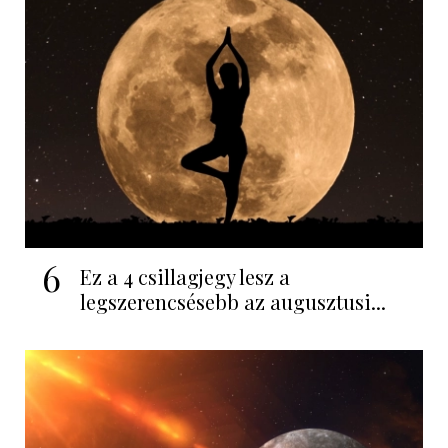
6
Ez a 4 csillagjegy lesz a
legszerencsésebb az augusztusi...