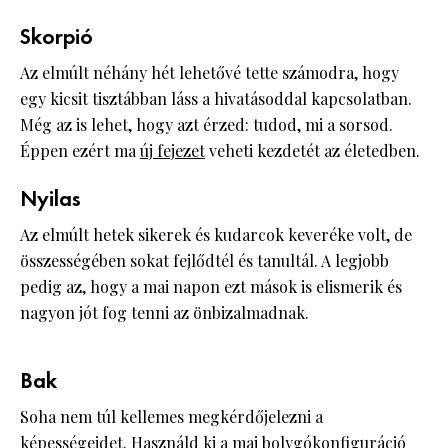
Skorpió
Az elmúlt néhány hét lehetővé tette számodra, hogy
egy kicsit tisztábban láss a hivatásoddal kapcsolatban.
Még az is lehet, hogy azt érzed: tudod, mi a sorsod.
Éppen ezért ma
új fejezet
veheti kezdetét az életedben.
Nyilas
Az elmúlt hetek sikerek és kudarcok keveréke volt, de
összességében sokat fejlődtél és tanultál. A legjobb
pedig az, hogy a mai napon ezt mások is elismerik és
nagyon jót fog tenni az önbizalmadnak.
Bak
Soha nem túl kellemes megkérdőjelezni a
képességeidet
. Használd ki a mai bolygókonfiguráció