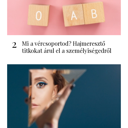
2
Mi a vércsoportod? Hajmeresztő
titkokat árul el a személyiségedről