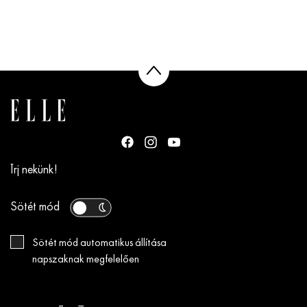
Írj nekünk!
Sötét mód
Sötét mód automatikus állítása
napszaknak megfelelően