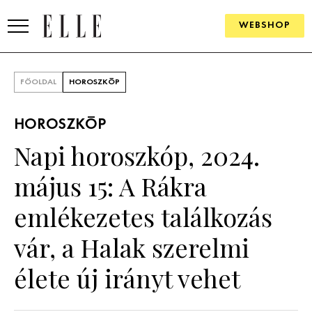
WEBSHOP
DIVAT
FŐOLDAL
HOROSZKÓP
ELLE DIGITAL
HOROSZKÓP
GOURMET AWARDS
Napi horoszkóp, 2024.
SZÉPSÉG
május 15: A Rákra
KULTÚRA
emlékezetes találkozás
PSZICHÉ
vár, a Halak szerelmi
élete új irányt vehet
ÉLETMÓD
PÁRKAPCSOLAT