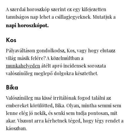
A szerdai horoszkóp szerint ez egy kifejezetten
tanulságos nap lehet a csillagjegyeknek. Mutatjuk a
napi horoszkópot.
Kos
Pályaváltáson gondolkodsz, Kos, vagy hogy elutazz
világ másik felére? A közelmúltban a
munkahelyeden
átélt apró incidensek sorozata
valószínűleg meglepő dolgokra késztethet.
Bika
Valószínűleg ma kissé irritálónak fogod találni az
embereket körülötted, Bika. Olyan, mintha semmi sem
lenne elég jó nekik, és senki sem tudja pontosan, mit
akar. Viszont arra kérhetnek téged, hogy tégy rendet a
káoszban.