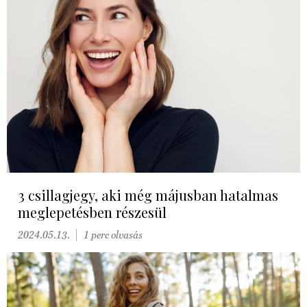
3 csillagjegy, aki még májusban hatalmas
meglepetésben részesül
2024.05.13.
1 perc olvasás