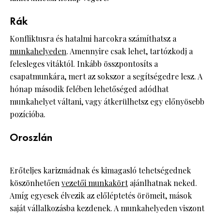
Rák
Konfliktusra és hatalmi harcokra számíthatsz a
munkahelyeden
. Amennyire csak lehet, tartózkodj a
felesleges vitáktól. Inkább összpontosíts a
csapatmunkára, mert az sokszor a segítségedre lesz. A
hónap második felében lehetőséged adódhat
munkahelyet váltani, vagy átkerülhetsz egy előnyösebb
pozícióba.
Oroszlán
Erőteljes karizmádnak és kimagasló tehetségednek
köszönhetően
vezetői munkakört
ajánlhatnak neked.
Amíg egyesek élvezik az előléptetés örömeit, mások
saját vállalkozásba kezdenek. A munkahelyeden viszont