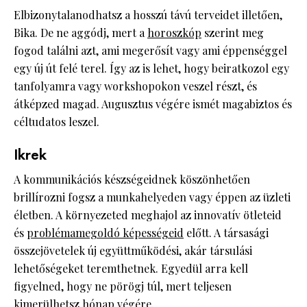
Elbizonytalanodhatsz a hosszú távú terveidet illetően,
Bika. De ne aggódj, mert a
horoszkóp
szerint meg
fogod találni azt, ami megerősít vagy ami éppenséggel
egy új út felé terel. Így az is lehet, hogy beiratkozol egy
tanfolyamra vagy workshopokon veszel részt, és
átképzed magad. Augusztus végére ismét magabiztos és
céltudatos leszel.
Ikrek
A kommunikációs készségeidnek köszönhetően
brillírozni fogsz a munkahelyeden vagy éppen az üzleti
életben. A környezeted meghajol az innovatív ötleteid
és
problémamegoldó képességeid
előtt. A társasági
összejövetelek új együttműködési, akár társulási
lehetőségeket teremthetnek. Egyedül arra kell
figyelned, hogy ne pörögj túl, mert teljesen
kimerülhetsz hónap végére.