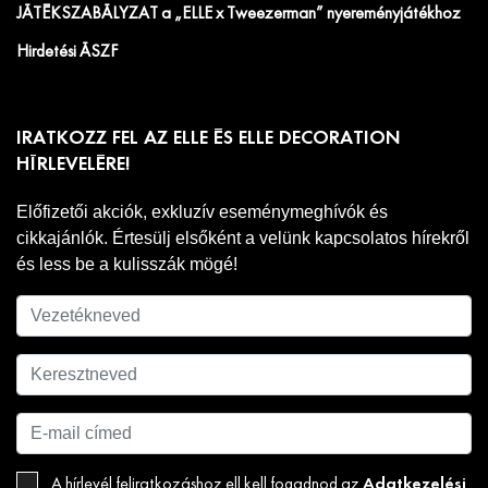
JÁTÉKSZABÁLYZAT a „ELLE x Tweezerman” nyereményjátékhoz
Hirdetési ÁSZF
IRATKOZZ FEL AZ ELLE ÉS ELLE DECORATION
HÍRLEVELÉRE!
Előfizetői akciók, exkluzív eseménymeghívók és
cikkajánlók. Értesülj elsőként a velünk kapcsolatos hírekről
és less be a kulisszák mögé!
Adatkezelési
A hírlevél feliratkozáshoz ell kell fogadnod az