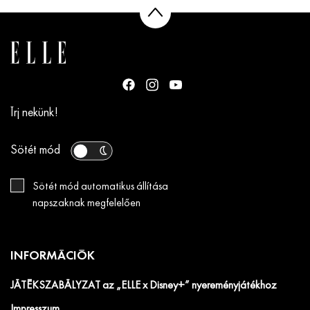
Írj nekünk!
Sötét mód
Sötét mód automatikus állítása
napszaknak megfelelően
INFORMÁCIÓK
JÁTÉKSZABÁLYZAT az „ELLE x Disney+” nyereményjátékhoz
Impresszum