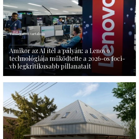
Támogatott tartalom
Amikor az AI ítél a pályán: a Lenovo
technológiája működtette a 2026-os foci-
vb legkritikusabb pillanatait