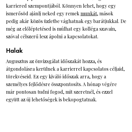
karriered szempontjából. Könnyen lehet, hogy egy
ismerősöd ajánlj neked egy remek
munkát
, mások
pedig akár közös üzletbe vághatnak egy barátjukkal. De
még az előléptetésed is múlhat egy kolléga szavain,
szóval célszerű lesz ápolni a kapcsolatokat.
Halak
Augusztus az önvizsgálat időszakát hozza, és
átgondolásra kerülnek a karrierrel kapcsolatos céljaid,
törekvéseid. Ez egy kiváló időszak arra, hogy a
személyes fejlődésre összpontosíts. A hónap végére
már pontosan tudni fogod, mit szeretnél, és ezzel
együtt az új lehetőségek is bekopogtatnak.