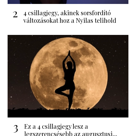
2
4 csillagjegy, akinek sorsfordító
változásokat hoz a Nyilas telihold
3
Ez a 4 csillagjegy lesz a
legszerencsésebb az augusztusi...