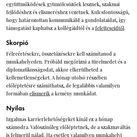
együttműködések gyümölcsözőek lesznek, szakmai
fejlődéshez és elismeréshez vezetnek. Kulcsfontosságú,
hogy határozottan kommunikáld a gondolataidat, így
támogatást kaphatsz a kollégáidtól és a
feletteseidtől
.
Skorpió
Félreértésekre, összetűzésekre kell számítanod a
munkahelyeden. Próbáld megőrizni a türelmedet és a
diplomatikusságodat, akkor elkerülheted a
kellemetlenségeket. A hónap utolsó részében
előléptetésre számíthatsz, de legalábbis valamilyen
formában
elismerik
a kemény munkádat.
Nyilas
Izgalmas karrierlehetőségeket kínál ez a hónap
számodra. Valószínűleg előléptetnek, de a szakmaváltás
is felmerül nálad. Ha esetleg valamilyen munkahelyi