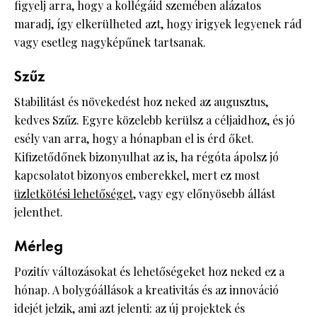
figyelj arra, hogy a kollégáid szemében alázatos
maradj, így elkerülheted azt, hogy irigyek legyenek rád
vagy esetleg nagyképűnek tartsanak.
Szűz
Stabilitást és növekedést hoz neked az augusztus,
kedves Szűz. Egyre közelebb kerülsz a céljaidhoz, és jó
esély van arra, hogy a hónapban el is érd őket.
Kifizetődőnek bizonyulhat az is, ha régóta ápolsz jó
kapcsolatot bizonyos emberekkel, mert ez most
üzletkötési lehetőséget
, vagy egy előnyösebb állást
jelenthet.
Mérleg
Pozitív változásokat és lehetőségeket hoz neked ez a
hónap. A bolygóállások a kreativitás és az innováció
idejét jelzik, ami azt jelenti: az új projektek és