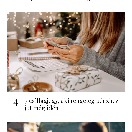
4
3 csillagjegy, aki rengeteg pénzhez
jut még idén