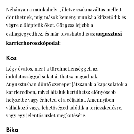
Néhányan a munkahely-, illetve szakmaváltás mellett
dönthetnek, míg mások kemény munkája kifizetődik és
végre előléptetik őket. Görgess lejjebb a
csillagjegyedhez, és már olvashatod is az
augusztusi
karrierhoroszkópodat
:
Kos
Légy óvatos, mert a türelmetlenséggel, az
indulatossággal sokat árthatsz magadnak.
Augusztusban döntő szerepet játszanak a kapcsolatok a
karrieredben, mivel általuk kerülhetsz előnyösebb
helyzetbe vagy érheted el a céljaidat. Amennyiben
vállalkozó vagy, lehetőséged adódik a terjeszkedésre,
vagy egy jelentős üzlet megkötésére.
Bika