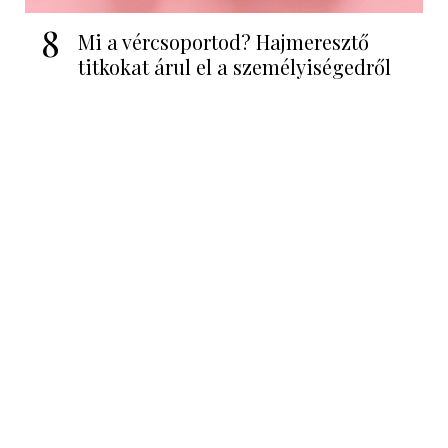
8
Mi a vércsoportod? Hajmeresztő
titkokat árul el a személyiségedről