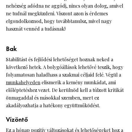
nehézség adódna ne aggódj, nincs olyan dolog, amivel
ne tudnál megküzdeni. Viszont azon is érdemes
elgondolkoznod, hogy továbbtanulsz, mivel nagy
hasznát vennéd a tudásnak!
Bak
Stabilitást és fejlődési lehetőséget hoznak neked a
következő hetek. A bolygóállások lehetővé teszik, hogy
folyamatosan haladhass a szakmai céljaid felé. Végül a
munkahelyeden
elismerik a kemény munkádat, ami
előléptetéshez vezet. De kerülnöd kell a túlzott kritikát
önmagaddal és másokkal szemben, mert ez
akadályozhatja a hatékony együttműködést.
Vízöntő
Ez a hónap pozitív változásokat és lehetőségeket hoz a