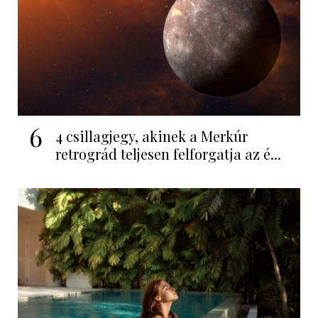
6
4 csillagjegy, akinek a Merkúr
retrográd teljesen felforgatja az é...