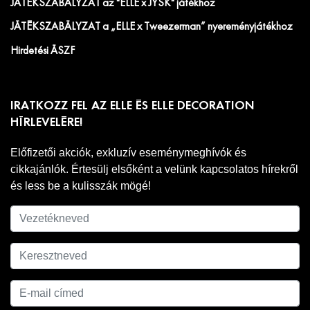
JÁTÉKSZABÁLYZAT az "ELLE x JYSK" játékhoz
JÁTÉKSZABÁLYZAT a „ELLE x Tweezerman” nyereményjátékhoz
Hirdetési ÁSZF
IRATKOZZ FEL AZ ELLE ÉS ELLE DECORATION
HÍRLEVELÉRE!
Előfizetői akciók, exkluzív eseménymeghívók és
cikkajánlók. Értesülj elsőként a velünk kapcsolatos hírekről
és less be a kulisszák mögé!