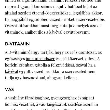
elméd és a gondolataid, valamint felkészít előtted álló
napra. Ugyanakkor sajnos negatív hatással lehet az
általad szedett étrend-kiegészítőkre, legalábbis akkor,
ha nagyjából egy időben viszed be őket a szervezetedbe.
Összeállításunkban most megmutatjuk, melyek azok a
vitaminok, amiket tilos a kávéval együtt bevenni.
D-VITAMIN
A D-vitaminról úgy tartják, hogy az erős csontozat, az
egészséges
immunrendszer
és a jó közérzet kulcsa. A
koffein azonban gátolja a felszívódását, szóval ha a
kávéval
együtt veszed be, akkor a szervezeted nem
tudja úgy hasznosítani, ahogyan kellene.
VAS
A vashiány fáradtsághoz, gyengeséghez és sápadt
bőrhöz vezethet, a vas-kiegészítők szedése azonban