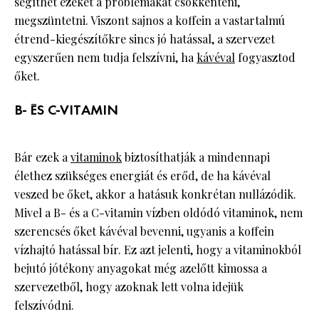
segíthet ezeket a problémákat csökkenteni,
megszüntetni. Viszont sajnos a koffein a vastartalmú
étrend-kiegészítőkre sincs jó hatással, a szervezet
egyszerűen nem tudja felszívni, ha
kávéval
fogyasztod
őket.
B- ÉS C-VITAMIN
Bár ezek a
vitaminok
biztosíthatják a mindennapi
élethez szükséges energiát és erőd, de ha kávéval
veszed be őket, akkor a hatásuk konkrétan nullázódik.
Mivel a B- és a C-vitamin vízben oldódó vitaminok, nem
szerencsés őket kávéval bevenni, ugyanis a koffein
vízhajtó hatással bír. Ez azt jelenti, hogy a vitaminokból
bejutó jótékony anyagokat még azelőtt kimossa a
szervezetből, hogy azoknak lett volna idejük
felszívódni.