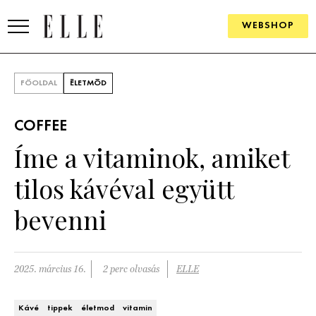
WEBSHOP
DIVAT
FŐOLDAL
ÉLETMÓD
ELLE DIGITAL
COFFEE
GOURMET AWARDS
Íme a vitaminok, amiket
SZÉPSÉG
tilos kávéval együtt
KULTÚRA
bevenni
PSZICHÉ
2025. március 16.
2 perc olvasás
ELLE
ÉLETMÓD
PÁRKAPCSOLAT
Kávé
tippek
életmod
vitamin