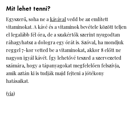
Mit lehet tenni?
Egyszerű, soha ne a
kávával
vedd be az említett
vitaminokat. A kávé és a vitaminok bevétele között teljen
el legalább fél óra, de a szakértők szerint nyugodtan
ráhagyhatsz a dologra egy órát is. Szóval, ha mondjuk
reggel 7-kor vetted be a vitaminokat, akkor 8 előtt ne
nagyon igyál kávét. Így lehetővé teszed a szervezeted
számára, hogy a tápanyagokat megfelelően felszívja,
amik aztán ki is tudják majd fejteni a jótékony
hatásaikat.
(
via
)