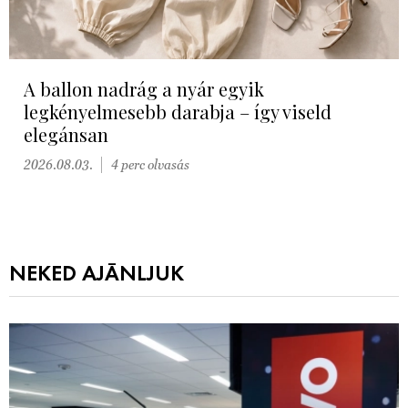
A ballon nadrág a nyár egyik
legkényelmesebb darabja – így viseld
elegánsan
2026.08.03.
4 perc olvasás
NEKED AJÁNLJUK