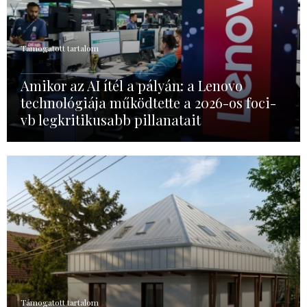
Támogatott tartalom
Amikor az AI ítél a pályán: a Lenovo
technológiája működtette a 2026-os foci-
vb legkritikusabb pillanatait
Támogatott tartalom