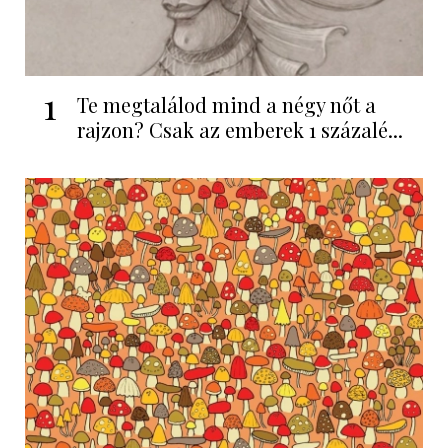
1
Te megtalálod mind a négy nőt a
rajzon? Csak az emberek 1 százalé...