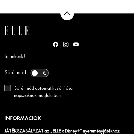
Írj nekünk!
Sötét mód
Sötét mód automatikus állítása
napszaknak megfelelően
INFORMÁCIÓK
JÁTÉKSZABÁLYZAT az „ELLE x Disney+” nyereményjátékhoz