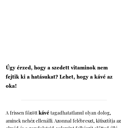
HÍRLEVÉL
Úgy érzed, hogy a szedett vitaminok nem
fejtik ki a hatásukat? Lehet, hogy a kávé az
oka!
A frissen főzött
kávé
tagadhatatlanul olyan dolog,
aminek nehéz ellenálli. Azonnal felébreszt, kitisztítja az