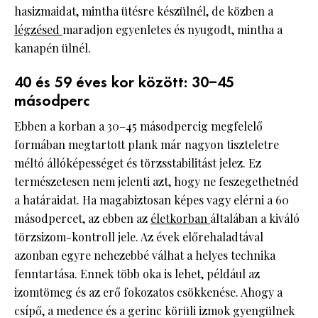
hasizmaidat, mintha ütésre készülnél, de közben a
légzésed
maradjon egyenletes és nyugodt, mintha a
kanapén ülnél.
40 és 59 éves kor között: 30–45
másodperc
Ebben a korban a 30–45 másodpercig megfelelő
formában megtartott plank már nagyon tiszteletre
méltó állóképességet és törzsstabilitást jelez. Ez
természetesen nem jelenti azt, hogy ne feszegethetnéd
a határaidat. Ha magabiztosan képes vagy elérni a 60
másodpercet, az ebben az
életkorban
általában a kiváló
törzsizom-kontroll jele. Az évek előrehaladtával
azonban egyre nehezebbé válhat a helyes technika
fenntartása. Ennek több oka is lehet, például az
izomtömeg és az erő fokozatos csökkenése. Ahogy a
csípő, a medence és a gerinc körüli izmok gyengülnek