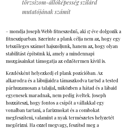
törzsizom-állóképesség szilárd
mutatójának számít
– mondja Joseph Webb fitneszedző, aki 17 éve dolgozik a
fitnesziparban. Szerinte a plank célja nem az, hogy egy
tetszőleges számot hajszoljunk, hanem az, hogy olyan
stabilitást építsünk ki, amely a mindennapi
mozgásainkat támogatja az edzőtermen kívül is.
Kezdésként helyezkedj el plank pozícióban. Az
alkarodra és a lábujjaidra támaszkodva tartsd a tested
párhuzamosan a talajjal, miközben a hátad és a lábaid
egyenesek maradnak, nem pedig íveltek. Joseph
hozzáteszi, hogy fontos a csípőt a vállakkal egy
vonalban tartani, a farizmokat és a combokat
megfeszíteni, valamint a nyak természetes helyzetét
megőrizni. Ha ezzel megvagy, feszítsd meg a