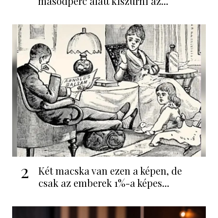
másodperc alatt kiszúrni az...
2
Két macska van ezen a képen, de
csak az emberek 1%-a képes...