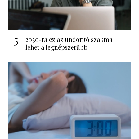
5
2030-ra ez az undorító szakma
lehet a legnépszerűbb