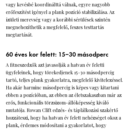
vagy kevésbé koordinálttá válnak, egyre nagyobb
erőfeszítést igényel a plank pozíció stabilizálása. Az
ízületi merevség vagy a korábbi sérülések szintén
megnehezíthetik a megfelelő, feszes testtartás
megtartását.
60 éves kor felett: 15–30 másodperc
A fitneszedzők azt javasolják a hatvan év feletti
ügyfeleinek, hogy törekedjenek 15–30 másodpercig
tartó, teljes plank gyakorlatra, megfelelő kivitelezéssel.
Ha akár harminc másodpercig is képes vagy kitartani
ebben a pozícióban, az ebben az életszakaszban már az
erős, funkcionális törzsizom-állóképesség kiváló
mutatója. Rowan Clift edzés- és táplálkozási szakértő
hozzáteszi, hogy ha hatvan év felett nehézséget okoz a
plank, érdemes módosítani a gyakorlatot, hogy