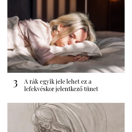
3
A rák egyik jele lehet ez a
lefekvéskor jelentkező tünet