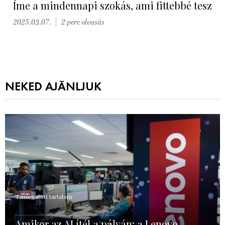
Íme a mindennapi szokás, ami fittebbé tesz
2025.03.07.
2 perc olvasás
NEKED AJÁNLJUK
Támogatott tartalom
Amikor az AI ítél a pályán: a Lenovo