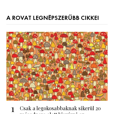
A ROVAT LEGNÉPSZERŰBB CIKKEI
1
Csak a legokosabbaknak sikerül 20