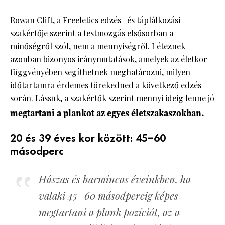
Rowan Clift, a Freeletics edzés- és táplálkozási
szakértője szerint a testmozgás elsősorban a
minőségről szól, nem a mennyiségről. Léteznek
azonban bizonyos iránymutatások, amelyek az életkor
függvényében segíthetnek meghatározni, milyen
időtartamra érdemes törekedned a következő
edzés
során. Lássuk, a szakértők szerint mennyi ideig lenne jó
megtartani a plankot az egyes életszakaszokban.
20 és 39 éves kor között: 45–60
másodperc
Húszas és harmincas éveinkben, ha
valaki 45–60 másodpercig képes
megtartani a plank pozíciót, az a