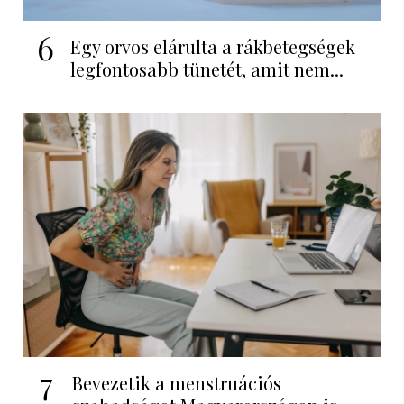
6
Egy orvos elárulta a rákbetegségek
legfontosabb tünetét, amit nem...
7
Bevezetik a menstruációs