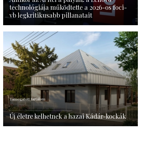
technológiája működtette a 2026-os foci-
vb legkritikusabb pillanatait
Támogatott tartalom
Új életre kelhetnek a hazai Kádár-kockák