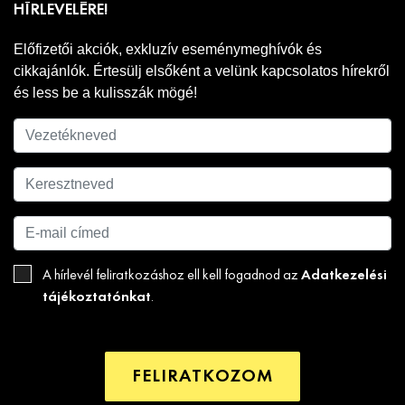
HÍRLEVELÉRE!
Előfizetői akciók, exkluzív eseménymeghívók és
cikkajánlók. Értesülj elsőként a velünk kapcsolatos hírekről
és less be a kulisszák mögé!
Adatkezelési
A hírlevél feliratkozáshoz ell kell fogadnod az
tájékoztatónkat
.
FELIRATKOZOM