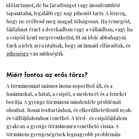
időtartamot, de ha fáradtságot vagy izomfeszülést
tapasztalsz, legalább egy nap pihenőt tarts. A lényeg,
hogy ne erőltesd meg magad túlságosan. Ha remegést,
fájdalmat érzel a derekadban vagy a vállaidban, vagy ha
a csípőd kezd megereszkedni, itt az ideje abbahagyni.
Ezek a jelek arra utalnak, hogy az izmaid elfáradtak, és
pihenésre
van szükségük.
Miért fontos az erős törzs?
A törzsizomzat számos izomcsoportból áll, és a
hasizmokat, a hátat, a csípőt, a medencét és a feneket
borítja. A gyenge törzsizom mindenféle problémát
okozhat. Rossz testtartáshoz, és elkerülhetetlenül nyak-
és vállfájdalomhoz vezethet. A térd- és csípőfájdalom
gyakran a gyenge törzsizomra vezethető vissza. A
törzsizom gyengeségének legnagyobb problémája