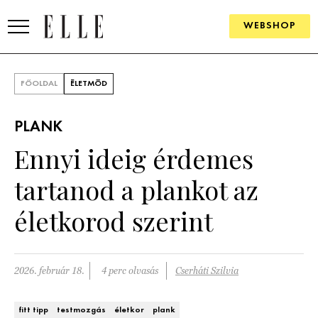
WEBSHOP
DIVAT
FŐOLDAL
ÉLETMÓD
ELLE DIGITAL
PLANK
GOURMET AWARDS
Ennyi ideig érdemes
SZÉPSÉG
tartanod a plankot az
KULTÚRA
életkorod szerint
PSZICHÉ
2026. február 18.
4 perc olvasás
Cserháti Szilvia
ÉLETMÓD
PÁRKAPCSOLAT
fitt tipp
testmozgás
életkor
plank