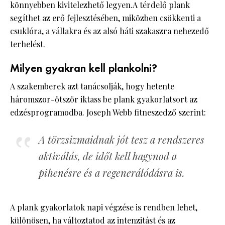
könnyebben kivitelezhető legyen.A térdelő plank
segíthet az erő fejlesztésében, miközben csökkenti a
csuklóra, a vállakra és az alsó háti szakaszra nehezedő
terhelést.
Milyen gyakran kell plankolni?
A szakemberek azt tanácsolják, hogy hetente
háromszor-ötször iktass be plank gyakorlatsort az
edzésprogramodba. Joseph Webb fitneszedző szerint:
A törzsizmaidnak jót tesz a rendszeres
aktiválás, de időt kell hagynod a
pihenésre és a regenerálódásra is.
A plank gyakorlatok napi végzése is rendben lehet,
különösen, ha változtatod az intenzitást és az