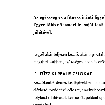
Az egészség és a fitnesz iránti fig
Egyre több nő ismeri fel saját testi
jólétével.
Legyél akár teljesen kezdő, akár tapasztalt
magabiztosabban, egészségesebben és erős
1. TŰZZ KI REÁLIS CÉLOKAT
Kezdőként érdemes kis lépésekben haladni,
elérhető, rövid távú célokat, amelyek öss
folytasd a kihívások keresését, például új 
javításával.