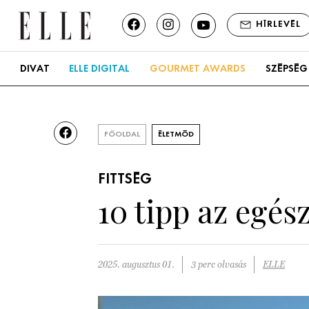
HÍRLEVÉL
DIVAT
ELLE DIGITAL
GOURMET AWARDS
SZÉPSÉG
FŐOLDAL
ÉLETMÓD
FITTSÉG
10 tipp az egés
2025. augusztus 01.
3 perc olvasás
ELLE