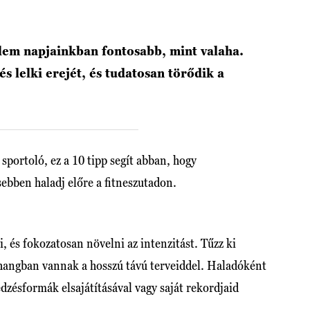
yelem napjainkban fontosabb, mint valaha.
 és lelki erejét, és tudatosan törődik a
 sportoló, ez a 10 tipp segít abban, hogy
ebben haladj előre a fitneszutadon.
 és fokozatosan növelni az intenzitást. Tűzz ki
zhangban vannak a hosszú távú terveiddel. Haladóként
edzésformák elsajátításával vagy saját rekordjaid