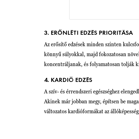
3. ERŐNLÉTI EDZÉS PRIORITÁSA
Az erősítő edzések minden szinten kulcsfo
könnyű súlyokkal, majd fokozatosan növelh
koncentráljanak, és folyamatosan tolják ki
4. KARDIÓ EDZÉS
A szív- és érrendszeri egészséghez elenged
Akinek már jobban megy, építsen be magas 
változatos kardióformákat az állóképesség