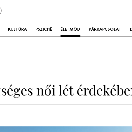
KULTÚRA
PSZICHÉ
ÉLETMÓD
PÁRKAPCSOLAT
zséges női lét érdekéb