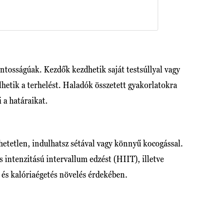
ntosságúak. Kezdők kezdhetik saját testsúllyal vagy
etik a terhelést. Haladók összetett gyakorlatokra
 a határaikat.
hetetlen, indulhatsz sétával vagy könnyű kocogással.
intenzitású intervallum edzést (HIIT), illetve
 és kalóriaégetés növelés érdekében.