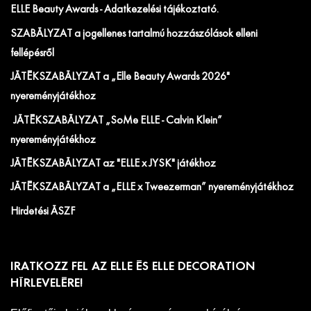
ELLE Beauty Awards - Adatkezelési tájékoztató.
SZABÁLYZAT a jogellenes tartalmú hozzászólások elleni
fellépésről
JÁTÉKSZABÁLYZAT a „Elle Beauty Awards 2026"
nyereményjátékhoz
JÁTÉKSZABÁLYZAT „SoMe ELLE - Calvin Klein”
nyereményjátékhoz
JÁTÉKSZABÁLYZAT az "ELLE x JYSK" játékhoz
JÁTÉKSZABÁLYZAT a „ELLE x Tweezerman” nyereményjátékhoz
Hirdetési ÁSZF
IRATKOZZ FEL AZ ELLE ÉS ELLE DECORATION
HÍRLEVELÉRE!