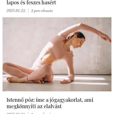
lapos és feszes hasért
2025.01.23.
3 perc olvasás
Istennő póz: íme a jógagyakorlat, ami
megkönnyíti az elalvást