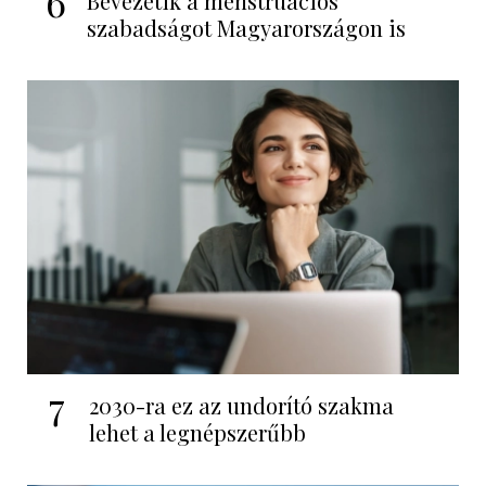
6
Bevezetik a menstruációs
szabadságot Magyarországon is
7
2030-ra ez az undorító szakma
lehet a legnépszerűbb