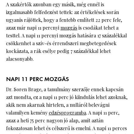
A szakértők azonban egy másik, még ennél is
izgalmasabb felfedezést tettek: az értékelések során
ugyanis rájöttek, hogy a fentebb említett 22 perc fele,
azaz már napi 11 percnyi
mozgás
is csodákat tehet a
testtel. A napi 11 percnyi mozgás hatására 17 százalékkal
csökkenhet a szív-és érrendszeri megbetegedések
kockázata, a rák esélye pedig 7 százalékkal lehet
alacsonyabb.
NAPI 11 PERC MOZGÁS
Dr. Soren Brage, a tanulmány szerzője ennek kapcsán
azt mondta, ez a napi 11 perc jó kiindulás lehet azoknak,
akik nem akarnak hirtelen, a nulláról belevágni
valamilyen kemény
edzésprogramba
. A napi 11 perc,
azaz a heti 75 perc nagyon jó alap, amit aztán
fokozatosan lehet és célszerű is emelni. A napi 11 perces