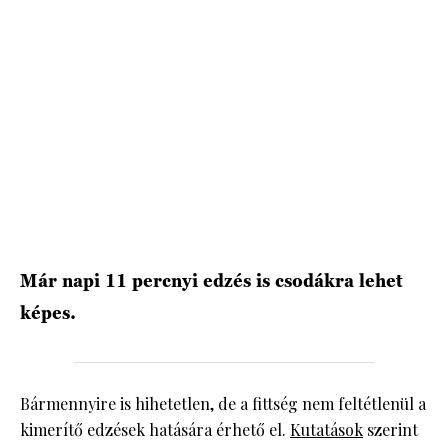
HÍRLEVÉL
Már napi 11 percnyi edzés is csodákra lehet
képes.
Bármennyire is hihetetlen, de a fittség nem feltétlenül a
kimerítő edzések hatására érhető el.
Kutatások
szerint