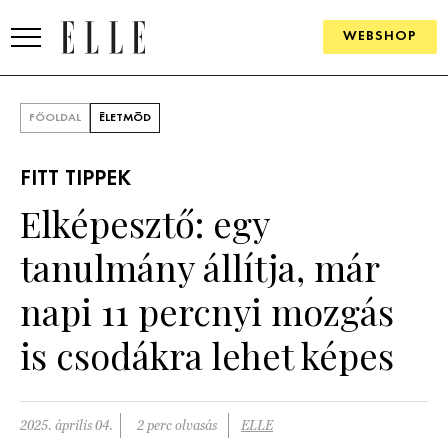
WEBSHOP
DIVAT
FŐOLDAL
ÉLETMÓD
ELLE DIGITAL
FITT TIPPEK
GOURMET AWARDS
Elképesztő: egy
SZÉPSÉG
tanulmány állítja, már
KULTÚRA
napi 11 percnyi mozgás
PSZICHÉ
is csodákra lehet képes
ÉLETMÓD
2025. április 04.
2 perc olvasás
ELLE
PÁRKAPCSOLAT