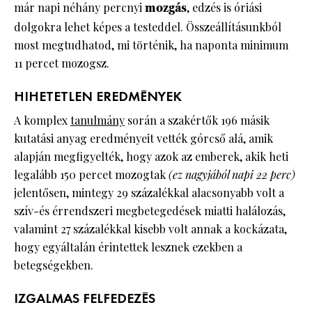
már napi néhány percnyi
mozgás
, edzés is óriási
dolgokra lehet képes a testeddel. Összeállításunkból
most megtudhatod, mi történik, ha naponta minimum
11 percet mozogsz.
HIHETETLEN EREDMÉNYEK
A komplex
tanulmány
során a szakértők 196 másik
kutatási anyag eredményeit vették górcső alá, amik
alapján megfigyelték, hogy azok az emberek, akik heti
legalább 150 percet mozogtak
(ez nagyjából napi 22 perc)
jelentősen, mintegy 29 százalékkal alacsonyabb volt a
szív-és érrendszeri megbetegedések miatti halálozás,
valamint 27 százalékkal kisebb volt annak a kockázata,
hogy egyáltalán érintettek lesznek ezekben a
betegségekben.
IZGALMAS FELFEDEZÉS