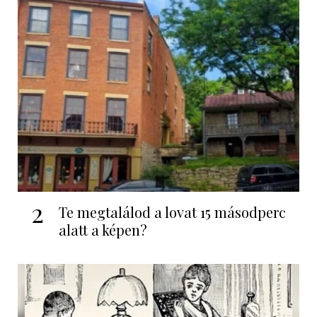
2
Te megtalálod a lovat 15 másodperc
alatt a képen?