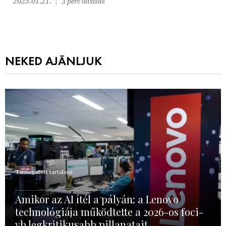
2025.01.21.
3 perc olvasás
NEKED AJÁNLJUK
Támogatott tartalom
Amikor az AI ítél a pályán: a Lenovo
technológiája működtette a 2026-os foci-
vb legkritikusabb pillanatait