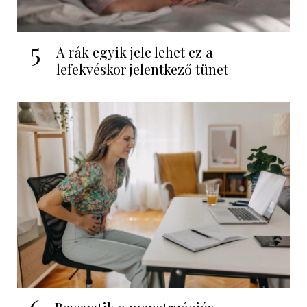
5
A rák egyik jele lehet ez a
lefekvéskor jelentkező tünet