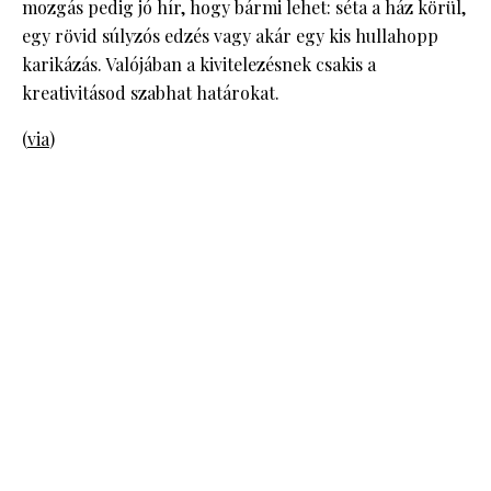
mozgás pedig jó hír, hogy bármi lehet: séta a ház körül,
egy rövid súlyzós edzés vagy akár egy kis hullahopp
karikázás. Valójában a kivitelezésnek csakis a
kreativitásod szabhat határokat.
(
via
)