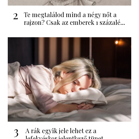
2
Te megtalálod mind a négy nőt a
rajzon? Csak az emberek 1 százalé...
3
A rák egyik jele lehet ez a
lefekvéskor jelentkező tünet