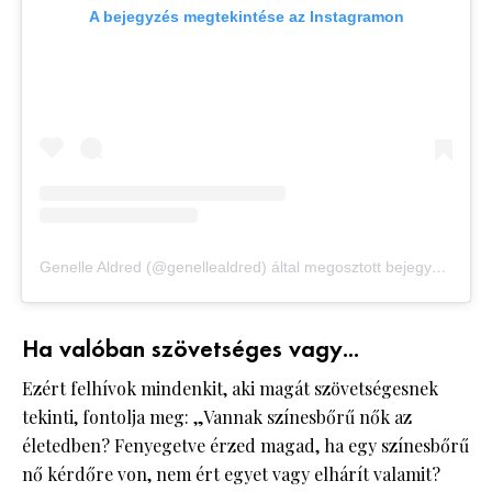
A bejegyzés megtekintése az Instagramon
Genelle Aldred (@genellealdred) által megosztott bejegyzés
Ha valóban szövetséges vagy...
Ezért felhívok mindenkit, aki magát szövetségesnek
tekinti, fontolja meg: „Vannak színesbőrű nők az
életedben? Fenyegetve érzed magad, ha egy színesbőrű
nő kérdőre von, nem ért egyet vagy elhárít valamit?