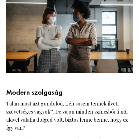
Modern szolgaság
Talán most azt gondolod, „én sosem tennék ilyet,
szövetséges vagyok”. De vajon minden színesbőrű nő,
akivel valaha dolgod volt, biztos lenne benne, hogy ez
így van?