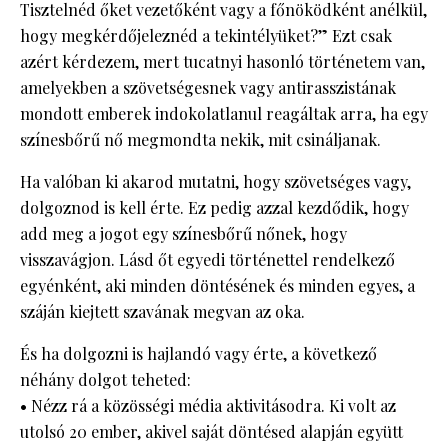
Tisztelnéd őket vezetőként vagy a főnöködként anélkül,
hogy megkérdőjeleznéd a tekintélyüket?” Ezt csak
azért kérdezem, mert tucatnyi hasonló történetem van,
amelyekben a szövetségesnek vagy antirasszistának
mondott emberek indokolatlanul reagáltak arra, ha egy
színesbőrű nő megmondta nekik, mit csináljanak.
Ha valóban ki akarod mutatni, hogy szövetséges vagy,
dolgoznod is kell érte. Ez pedig azzal kezdődik, hogy
add meg a jogot egy színesbőrű nőnek, hogy
visszavágjon. Lásd őt egyedi történettel rendelkező
egyénként, aki minden döntésének és minden egyes, a
száján kiejtett szavának megvan az oka.
És ha dolgozni is hajlandó vagy érte, a következő
néhány dolgot teheted:
• Nézz rá a közösségi média aktivitásodra. Ki volt az
utolsó 20 ember, akivel saját döntésed alapján együtt