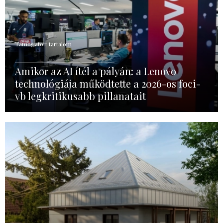
Támogatott tartalom
Amikor az AI ítél a pályán: a Lenovo
technológiája működtette a 2026-os foci-
vb legkritikusabb pillanatait