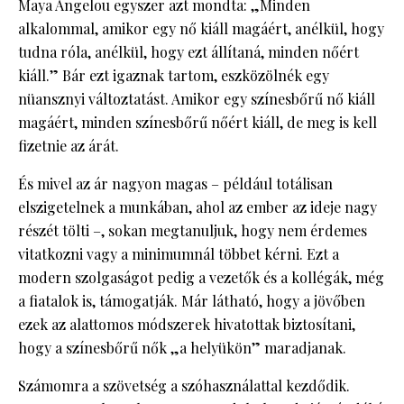
Maya Angelou egyszer azt mondta: „Minden
alkalommal, amikor egy nő kiáll magáért, anélkül, hogy
tudna róla, anélkül, hogy ezt állítaná, minden nőért
kiáll.” Bár ezt igaznak tartom, eszközölnék egy
nüansznyi változtatást. Amikor egy színesbőrű nő kiáll
magáért, minden színesbőrű nőért kiáll, de meg is kell
fizetnie az árát.
És mivel az ár nagyon magas – például totálisan
elszigetelnek a munkában, ahol az ember az ideje nagy
részét tölti –, sokan megtanuljuk, hogy nem érdemes
vitatkozni vagy a minimumnál többet kérni. Ezt a
modern szolgaságot pedig a vezetők és a kollégák, még
a fiatalok is, támogatják. Már látható, hogy a jövőben
ezek az alattomos módszerek hivatottak biztosítani,
hogy a színesbőrű nők „a helyükön” maradjanak.
Számomra a szövetség a szóhasználattal kezdődik.