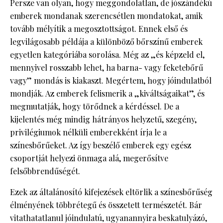
Persze van olyan, hogy meggondolatlan, de jószándékú
emberek mondanak szerencsétlen mondatokat, amik
tovább mélyítik a megosztottságot. Ennek első és
legvilágosabb példája a különböző bőrszínű emberek
egyetlen kategóriába sorolása. Még az „és képzeld el,
mennyivel rosszabb lehet, ha barna- vagy feketebőrű
vagy” mondás is kiakaszt. Megértem, hogy jóindulatból
mondják. Az emberek felismerik a „kiváltságaikat”, és
megmutatják, hogy törődnek a kérdéssel. De a
kijelentés még mindig hátrányos helyzetű, szegény,
privilégiumok nélküli emberekként írja le a
színesbőrűeket. Az így beszélő emberek egy egész
csoportját helyezi önmaga alá, megerősítve
felsőbbrendűségét.
Ezek az általánosító kifejezések eltörlik a színesbőrűség
élményének többrétegű és összetett természetét. Bár
vitathatatlanul jóindulatú, ugyanannyira beskatulyázó,