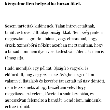
kényelmetlen helyzetbe hozza őket.
Sosem tartottak különcnek. Talán introvertáltnak,
tanult extrovertált tulajdonságokkal. Nem szégyenlem
megosztani a gondolataimat, vagy elmondani, hogy
érzek. Színesbőrű nőként azonban megtanultam, hogy
a társadalom nem ilyen viselkedést vár tőlem, és nem is
támogatja.
Hadd mondjak egy példát. Újságíró vagyok, és
előfordult, hogy egy szerkesztőségben egy nálam
valamivel fiatalabb és kevésbé tapasztalt nő úgy döntött,
nem tetszik neki, ahogy beszéltem vele. Hogy
megvitassa ezt velem, követett a sminkszobába, és
agresszívan felemelte a hangját. Gondolom, mindenki
érti az iróniát.