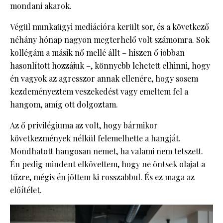
mondani akarok.
Végül munkaügyi mediációra került sor, és a következő
néhány hónap nagyon megterhelő volt számomra. Sok
kollégám a másik nő mellé állt – hiszen ő jobban
hasonlított hozzájuk –, könnyebb lehetett elhinni, hogy
én vagyok az agresszor annak ellenére, hogy sosem
kezdeményeztem veszekedést vagy emeltem fel a
hangom, amíg ott dolgoztam.
Az ő privilégiuma az volt, hogy bármikor
következmények nélkül felemelhette a hangját.
Mondhatott hangosan nemet, ha valami nem tetszett.
Én pedig mindent elkövettem, hogy ne öntsek olajat a
tűzre, mégis én jöttem ki rosszabbul. És ez maga az
előítélet.