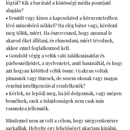
lógtál? Kik a barátaid a közösségi média posztjaid
alapján?
• Feszült vagy kínos a kapcsolatod a környezetedben
lévő színesbőrű nőkkel? Ha elég bátor vagy, kérdezd
meg tőlük, miért. Ha észreveszed, hogy azonnal le
akarod őket állítani, és elmondani, miért tévednek,
akkor ezzel foglalkoznod kell.
• Gondold végig a velük való találkozásaidat és
párbeszédjeidet, a nyelvezetet, amit használtál, és hogy
azt hogyan kötötted velük össze. Gyakran voltak
pimaszok vagy tüzesek, de sosem okosak vagy magas
érzelmi intelligenciával rendelkezők?
• Kérlek, ne lepődj meg, ha jól dolgoznak, vagy szépen
beszélnek, ezek a tulajdonságok nem csak más
rasszokra jellemzők.
Mindezzel nem az volt a célom, hogy szégyenkezésre
sarkalljak. Helyette egy lehetőséget akartam kínálni,