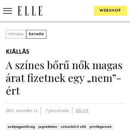
WEBSHOP
DIVAT
FŐOLDAL
ÉLETMÓD
ELLE DIGITAL
KIÁLLÁS
GOURMET AWARDS
A színes bőrű nők magas
SZÉPSÉG
árat fizetnek egy „nem”-
KULTÚRA
ért
PSZICHÉ
2021. november 11.
7 perc olvasás
Elle UK
ÉLETMÓD
PÁRKAPCSOLAT
esélyegyenlőség
jogvédelem
színesbőrű nők
privilégiumok