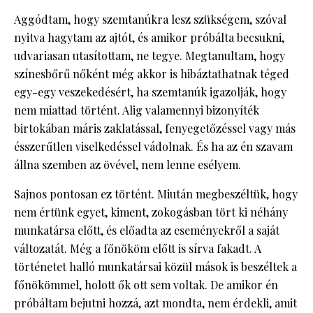
Aggódtam, hogy szemtanúkra lesz szükségem, szóval
nyitva hagytam az ajtót, és amikor próbálta becsukni,
udvariasan utasítottam, ne tegye. Megtanultam, hogy
színesbőrű nőként még akkor is hibáztathatnak téged
egy-egy veszekedésért, ha szemtanúk igazolják, hogy
nem miattad történt. Alig valamennyi bizonyíték
birtokában máris zaklatással, fenyegetőzéssel vagy más
ésszerűtlen viselkedéssel vádolnak. És ha az én szavam
állna szemben az övével, nem lenne esélyem.
Sajnos pontosan ez történt. Miután megbeszéltük, hogy
nem értünk egyet, kiment, zokogásban tört ki néhány
munkatársa előtt, és előadta az eseményekről a saját
változatát. Még a főnököm előtt is sírva fakadt. A
történetet halló munkatársai közül mások is beszéltek a
főnökömmel, holott ők ott sem voltak. De amikor én
próbáltam bejutni hozzá, azt mondta, nem érdekli, amit