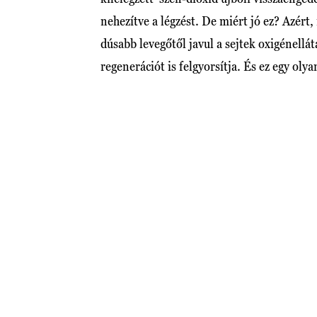
nehezítve a légzést. De miért jó ez? Azért
dúsabb levegőtől javul a sejtek oxigénellát
regenerációt is felgyorsítja. És ez egy oly