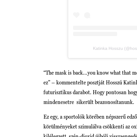
Katinka Hosszu (@hoss
“The mask is back...you know what that m
ez” – kommentelte posztját Hosszú Katink
futurisztikus darabot. Hogy pontosan hogy 
mindenesetre sikerült beazonosítanunk.
Ez egy, a sportolók körében népszerű edz
körülményeket szimulálva csökkenti az oxi
kilélegzett szén-dioxid újbóli visszaenge