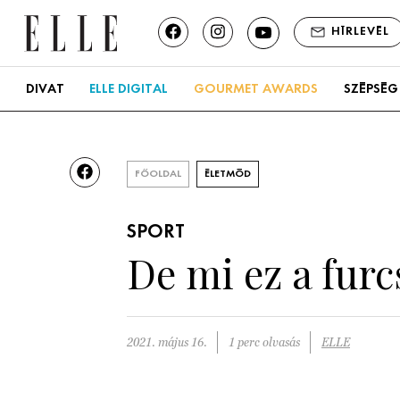
HÍRLEVÉL
DIVAT
ELLE DIGITAL
GOURMET AWARDS
SZÉPSÉG
FŐOLDAL
ÉLETMÓD
SPORT
De mi ez a fur
2021. május 16.
1 perc olvasás
ELLE