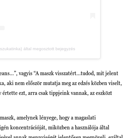
zukatinka) által megosztott bejegyzés
eans…”, vagyis “A maszk visszatért…tudod, mit jelent
a, aki nem először mutatja meg az edzés közben viselt,
értette ezt, arra csak tippjeink vannak, az eszközt
őmaszk, amelynek lényege, hogy a magaslati
gén koncentrációját, miközben a használója által
désével annak mennyiségét jelentősen megnöveli, ezáltal