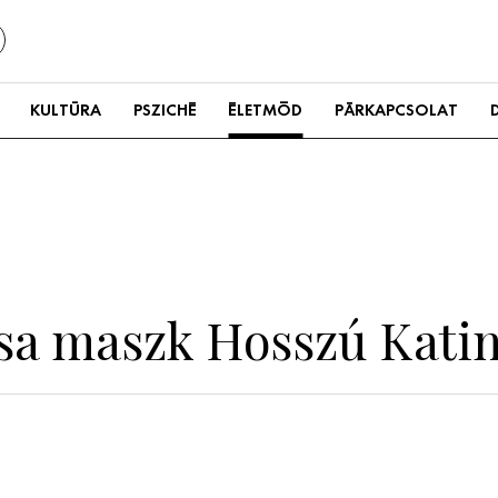
KULTÚRA
PSZICHÉ
ÉLETMÓD
PÁRKAPCSOLAT
csa maszk Hosszú Kati