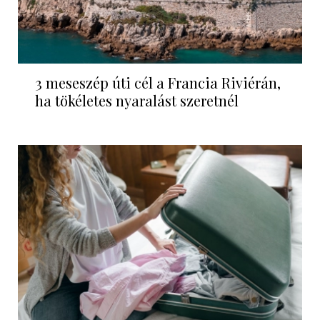
3 meseszép úti cél a Francia Riviérán,
ha tökéletes nyaralást szeretnél