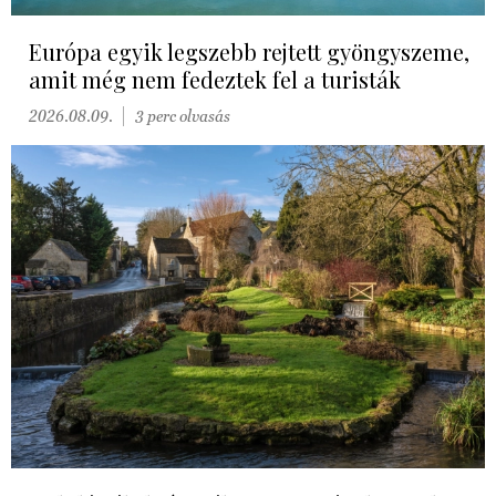
Európa egyik legszebb rejtett gyöngyszeme,
amit még nem fedeztek fel a turisták
2026.08.09.
3 perc olvasás