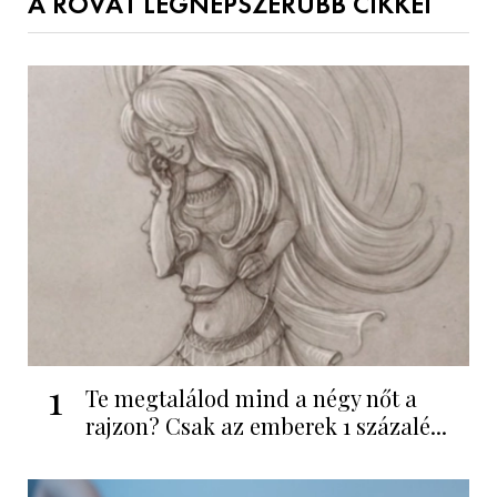
A ROVAT LEGNÉPSZERŰBB CIKKEI
1
Te megtalálod mind a négy nőt a
rajzon? Csak az emberek 1 százalé...