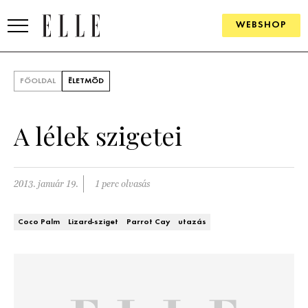
WEBSHOP
DIVAT
FŐOLDAL
ÉLETMÓD
ELLE DIGITAL
A lélek szigetei
GOURMET AWARDS
SZÉPSÉG
2013. január 19.
1 perc olvasás
KULTÚRA
Coco Palm
Lizard-sziget
Parrot Cay
utazás
PSZICHÉ
ÉLETMÓD
PÁRKAPCSOLAT