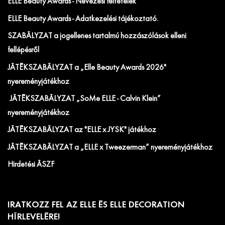
ELLE Beauty Awards - Nevezési feltételek
ELLE Beauty Awards - Adatkezelési tájékoztató.
SZABÁLYZAT a jogellenes tartalmú hozzászólások elleni
fellépésről
JÁTÉKSZABÁLYZAT a „Elle Beauty Awards 2026"
nyereményjátékhoz
JÁTÉKSZABÁLYZAT „SoMe ELLE - Calvin Klein”
nyereményjátékhoz
JÁTÉKSZABÁLYZAT az "ELLE x JYSK" játékhoz
JÁTÉKSZABÁLYZAT a „ELLE x Tweezerman” nyereményjátékhoz
Hirdetési ÁSZF
IRATKOZZ FEL AZ ELLE ÉS ELLE DECORATION
HÍRLEVELÉRE!